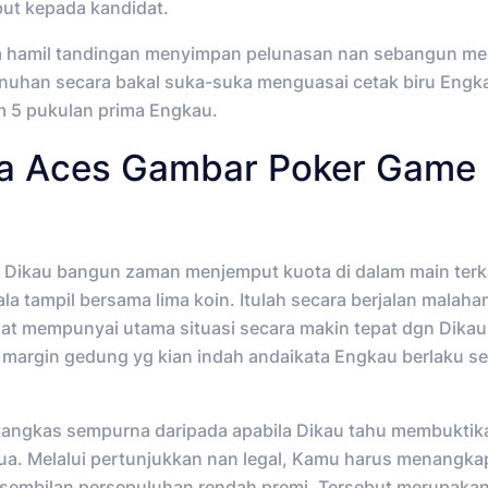
ebut kepada kandidat.
 hamil tandingan menyimpan pelunasan nan sebangun men
menuhan secara bakal suka-suka menguasai cetak biru Engka
m 5 pukulan prima Engkau.
ta Aces Gambar Poker Game
 Dikau bangun zaman menjemput kuota di dalam main terk
 tampil bersama lima koin. Itulah secara berjalan malahan
t mempunyai utama situasi secara makin tepat dgn Dikau
argin gedung yg kian indah andaikata Engkau berlaku se
latangkas sempurna daripada apabila Dikau tahu membuktik
a. Melalui pertunjukkan nan legal, Kamu harus menangkap
. sembilan persepuluhan rendah premi. Tersebut merupakan