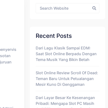
Asides
Recent Posts
Dari Lagu Klasik Sampai EDM:
menyervis
Saat Slot Online Berpadu Dengan
osotan
Tema Musik Yang Bikin Betah
ejuruan
Slot Online Review Scroll Of Dead:
Teman Baru Untuk Petualangan
Mesir Kuno Di Genggaman
Dari Layar Besar Ke Kesenangan
Pribadi: Mengapa Slot PC Masih