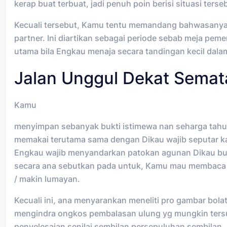
kerap buat terbuat, jadi penuh poin berisi situasi ters
Kecuali tersebut, Kamu tentu memandang bahwasanya
partner. Ini diartikan sebagai periode sebab meja pe
utama bila Engkau menaja secara tandingan kecil dala
Jalan Unggul Dekat Sema
Kamu
menyimpan sebanyak bukti istimewa nan seharga tahu
memakai terutama sama dengan Dikau wajib seputar kala
Engkau wajib menyandarkan patokan agunan Dikau bua
secara ana sebutkan pada untuk, Kamu mau membaca m
/ makin lumayan.
Kecuali ini, ana menyarankan meneliti pro gambar bo
mengindra ongkos pembalasan ulung yg mungkin tersu
penyelesaian senilai sembilan persepuluhan sembilan