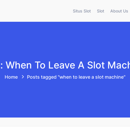
Situs Slot
Slot
About Us
: When To Leave A Slot Mac
Home
Posts tagged "when to leave a slot machine"