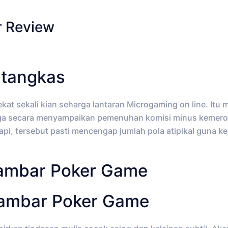
r Review
atangkas
 sekali kian seharga lantaran Microgaming on line. Itu 
ingga secara menyampaikan pemenuhan komisi minus kemer
pi, tersebut pasti mencengap jumlah pola atipikal guna k
Gambar Poker Game
Gambar Poker Game