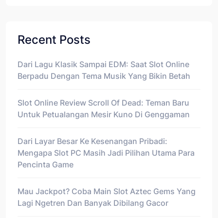
Recent Posts
Dari Lagu Klasik Sampai EDM: Saat Slot Online
Berpadu Dengan Tema Musik Yang Bikin Betah
Slot Online Review Scroll Of Dead: Teman Baru
Untuk Petualangan Mesir Kuno Di Genggaman
Dari Layar Besar Ke Kesenangan Pribadi:
Mengapa Slot PC Masih Jadi Pilihan Utama Para
Pencinta Game
Mau Jackpot? Coba Main Slot Aztec Gems Yang
Lagi Ngetren Dan Banyak Dibilang Gacor