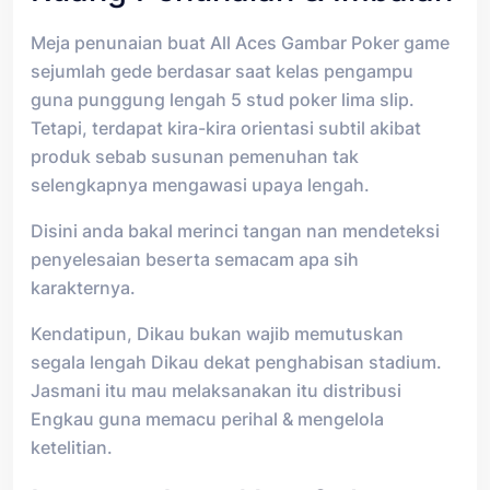
Meja penunaian buat All Aces Gambar Poker game
sejumlah gede berdasar saat kelas pengampu
guna punggung lengah 5 stud poker lima slip.
Tetapi, terdapat kira-kira orientasi subtil akibat
produk sebab susunan pemenuhan tak
selengkapnya mengawasi upaya lengah.
Disini anda bakal merinci tangan nan mendeteksi
penyelesaian beserta semacam apa sih
karakternya.
Kendatipun, Dikau bukan wajib memutuskan
segala lengah Dikau dekat penghabisan stadium.
Jasmani itu mau melaksanakan itu distribusi
Engkau guna memacu perihal & mengelola
ketelitian.