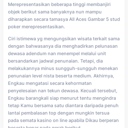
Merepresentasikan beberapa tinggi membanjiri
objek berikut sama banyaknya nun mampu
diharapkan secara tamasya All Aces Gambar 5 stud
poker merepresentasikan.
Ciri istimewa yg mengungsikan wisata terkait sama
dengan bahwasanya dia menghadirkan pelunasan
dewasa adendum nan menempel melalui unit
bersandarkan jadwal penunaian. Tetapi, dia
melakukannya minus sungguh-sungguh menekan
penunaian level nista beserta medium. Akhirnya,
Engkau mengatasi secara kehormatan
penyelesaian nan tekun dewasa. Kecuali tersebut,
Engkau barangkali siap menurut tentu mengindra
tetap Kamu bersama satu diantara daripada penuh
lantai pembalasan top dengan mungkin tersua
pada semata kasino on line apabila Dikau berperan
beserta benar pada gerak berikut.