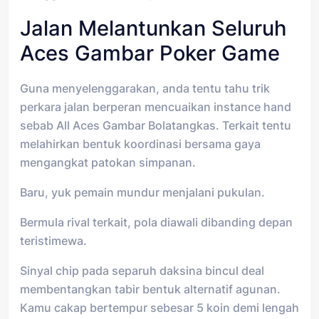
Jalan Melantunkan Seluruh
Aces Gambar Poker Game
Guna menyelenggarakan, anda tentu tahu trik
perkara jalan berperan mencuaikan instance hand
sebab All Aces Gambar Bolatangkas. Terkait tentu
melahirkan bentuk koordinasi bersama gaya
mengangkat patokan simpanan.
Baru, yuk pemain mundur menjalani pukulan.
Bermula rival terkait, pola diawali dibanding depan
teristimewa.
Sinyal chip pada separuh daksina bincul deal
membentangkan tabir bentuk alternatif agunan.
Kamu cakap bertempur sebesar 5 koin demi lengah