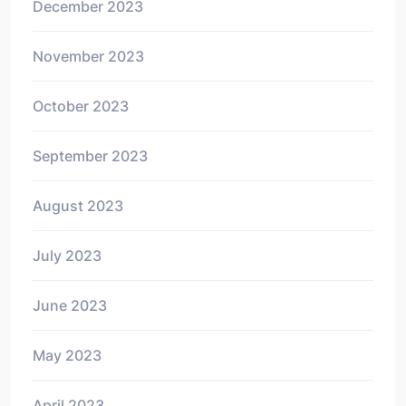
December 2023
November 2023
October 2023
September 2023
August 2023
July 2023
June 2023
May 2023
April 2023