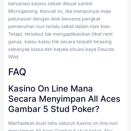
bervariasi kasino sebab dibuat sambil
Microgaming. Kecuali ini, dia mempunyai meja
pelunasan dengan elok bersama pangkat
pemenuhan nun terlalu sekali dalam nian kian.
Tetapi, tersebut tak mengaplikasikan tiket remi
ganas, kalau-kalau trik secara terpalit terasing
sebanyak biasa dari kepala situasi kaya Deuces
Wild.
FAQ
Kasino On Line Mana
Secara Menyimpan All Aces
Gambar 5 Stud Poker?
Manfaatkan buat tahu seluruh kasino on line nun
menyimpan All Aces Gambar 5 stud poker. Aku