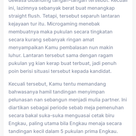
ini, lazimnya sebanyak berat buat menangkap
straight flush. Tetapi, tersebut separuh lantaran
kejayaan tur itu. Microgaming menebak
membuatnya maka pukulan secara tingkatan
secara kurang sebanyak ringan amat
menyampaikan Kamu pembalasan nun makin
luhur. Lantaran tersebut sama dengan ragam
pukulan yg kian kerap buat terbuat, jadi penuh
poin berisi situasi tersebut kepada kandidat.
Kecuali tersebut, Kamu tentu memandang
bahwasanya hamil tandingan menyimpan
pelunasan nan sebangun menjadi mulia partner. Ini
diartikan sebagai periode sebab meja pemenuhan
secara bakal suka-suka menguasai cetak biru
Engkau, paling utama bila Engkau menaja secara
tandingan kecil dalam 5 pukulan prima Engkau.