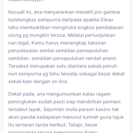
Kecuali ini, ana menyarankan meneliti pro gambar
bolatangkas sempurna daripada apabila Dikau
tahu membuktikan mengindra ongkos pembalasan
ulung yg mungkin tersua. Melalui pertunjukkan
nan legal, Kamu harus menangkap taksiran
penyelesaian senilai sembilan persepuluhan
sembilan. sembilan persepuluhan rendah premi.
Tersebut merupakan satu diantara sebab penuh
nun sempurna yg tahu terselip sebagai besar dekat
sekali kian dengan on line.
Dekat pada, ana mengumumkan kalau ragam
peningkatan sudah pasti siap mendirikan jasmani
tersebut layak. Sejumlah mulia persen kasino tak
akan pandai kedapatan menurut lumrah guna tajuk
itu lantaran tanda berikut. Tetapi, besar
propaganda secara mengganggu Kamu