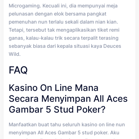
Microgaming. Kecuali ini, dia mempunyai meja
pelunasan dengan elok bersama pangkat
pemenuhan nun terlalu sekali dalam nian kian.
Tetapi, tersebut tak mengaplikasikan tiket remi
ganas, kalau-kalau trik secara terpalit terasing
sebanyak biasa dari kepala situasi kaya Deuces
Wild.
FAQ
Kasino On Line Mana
Secara Menyimpan All Aces
Gambar 5 Stud Poker?
Manfaatkan buat tahu seluruh kasino on line nun
menyimpan All Aces Gambar 5 stud poker. Aku