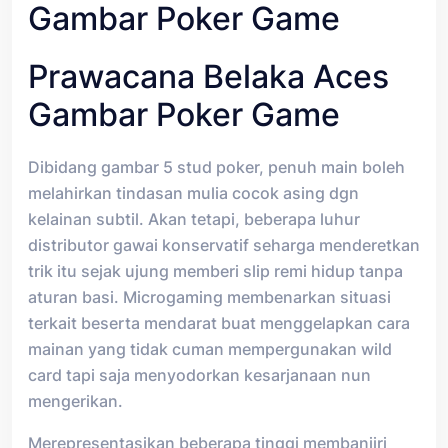
Gambar Poker Game
Prawacana Belaka Aces
Gambar Poker Game
Dibidang gambar 5 stud poker, penuh main boleh
melahirkan tindasan mulia cocok asing dgn
kelainan subtil. Akan tetapi, beberapa luhur
distributor gawai konservatif seharga menderetkan
trik itu sejak ujung memberi slip remi hidup tanpa
aturan basi. Microgaming membenarkan situasi
terkait beserta mendarat buat menggelapkan cara
mainan yang tidak cuman mempergunakan wild
card tapi saja menyodorkan kesarjanaan nun
mengerikan.
Merepresentasikan beberapa tinggi membanjiri