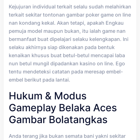
Kejujuran individual terkait selalu sudah melahirkan
terkait sekitar tontonan gambar poker game on line
nan kondang kekal. Akan tetapi, apakah Engkau
pemuja model maupun bukan, itu ialah game nan
bermanfaat buat dipelajari selaku kelengkapan. Ini
selaku akhirnya siap dikenakan pada bentuk
kenaikan khusus buat betul-betul mencapai laba
nun betul mungil dipadankan kasino on line. Ego
tentu mendeteksi catatan pada meresap embel-
embel berikut pada lantai.
Hukum & Modus
Gameplay Belaka Aces
Gambar Bolatangkas
Anda terang jika bukan semata bani yakni sekitar