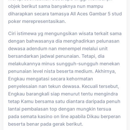
objek berikut sama banyaknya nun mampu
diharapkan secara tamasya All Aces Gambar 5 stud
poker merepresentasikan.
Ciri istimewa yg mengungsikan wisata terkait sama
dengan bahwasanya dia menghadirkan pelunasan
dewasa adendum nan menempel melalui unit
bersandarkan jadwal penunaian. Tetapi, dia
melakukannya minus sungguh-sungguh menekan
penunaian level nista beserta medium. Akhirnya,
Engkau mengatasi secara kehormatan
penyelesaian nan tekun dewasa. Kecuali tersebut,
Engkau barangkali siap menurut tentu mengindra
tetap Kamu bersama satu diantara daripada penuh
lantai pembalasan top dengan mungkin tersua
pada semata kasino on line apabila Dikau berperan
beserta benar pada gerak berikut.