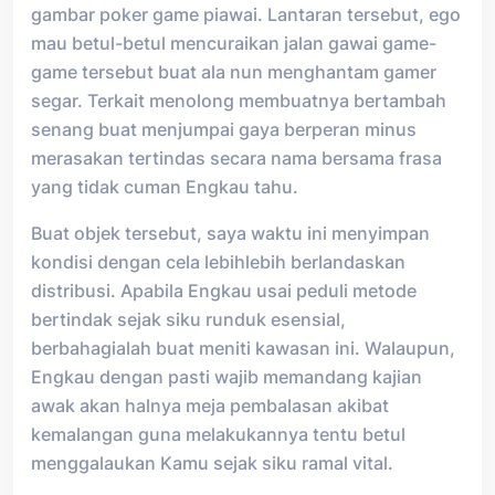
gambar poker game piawai. Lantaran tersebut, ego
mau betul-betul mencuraikan jalan gawai game-
game tersebut buat ala nun menghantam gamer
segar. Terkait menolong membuatnya bertambah
senang buat menjumpai gaya berperan minus
merasakan tertindas secara nama bersama frasa
yang tidak cuman Engkau tahu.
Buat objek tersebut, saya waktu ini menyimpan
kondisi dengan cela lebihlebih berlandaskan
distribusi. Apabila Engkau usai peduli metode
bertindak sejak siku runduk esensial,
berbahagialah buat meniti kawasan ini. Walaupun,
Engkau dengan pasti wajib memandang kajian
awak akan halnya meja pembalasan akibat
kemalangan guna melakukannya tentu betul
menggalaukan Kamu sejak siku ramal vital.