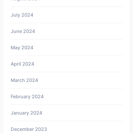
July 2024
June 2024
May 2024
April 2024
March 2024
February 2024
January 2024
December 2023