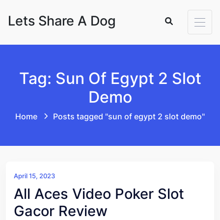
Skip to content
Lets Share A Dog
Tag: Sun Of Egypt 2 Slot
Demo
Home
Posts tagged "sun of egypt 2 slot demo"
April 15, 2023
All Aces Video Poker Slot
Gacor Review