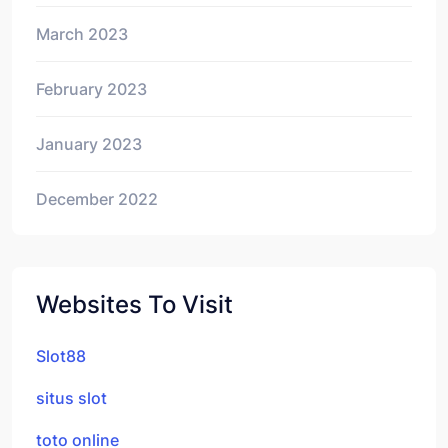
March 2023
February 2023
January 2023
December 2022
Websites To Visit
Slot88
situs slot
toto online