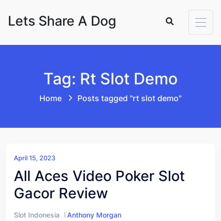
Skip to content
Lets Share A Dog
Tag: Rt Slot Demo
Home
Posts tagged "rt slot demo"
April 15, 2023
All Aces Video Poker Slot
Gacor Review
Slot Indonesia
Anthony Morgan