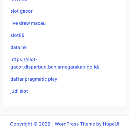
slot gacor
live draw macau
slot88
data hk
https://slot-
gacor.disparbud.banjarnegarakab.go.id/
daftar pragmatic play
judi slot
Copyright © 2022 - WordPress Theme by HopeUI