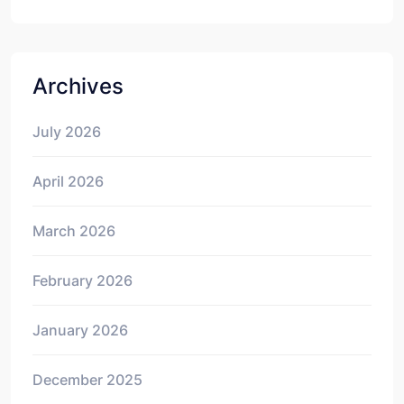
Archives
July 2026
April 2026
March 2026
February 2026
January 2026
December 2025