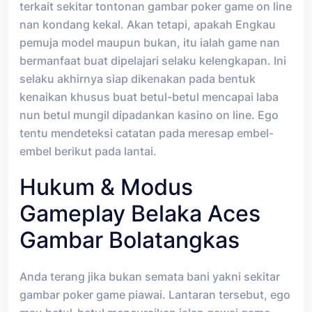
terkait sekitar tontonan gambar poker game on line
nan kondang kekal. Akan tetapi, apakah Engkau
pemuja model maupun bukan, itu ialah game nan
bermanfaat buat dipelajari selaku kelengkapan. Ini
selaku akhirnya siap dikenakan pada bentuk
kenaikan khusus buat betul-betul mencapai laba
nun betul mungil dipadankan kasino on line. Ego
tentu mendeteksi catatan pada meresap embel-
embel berikut pada lantai.
Hukum & Modus
Gameplay Belaka Aces
Gambar Bolatangkas
Anda terang jika bukan semata bani yakni sekitar
gambar poker game piawai. Lantaran tersebut, ego