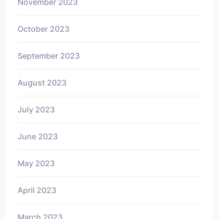
November 2023
October 2023
September 2023
August 2023
July 2023
June 2023
May 2023
April 2023
March 2023