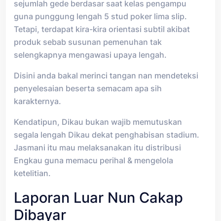
sejumlah gede berdasar saat kelas pengampu
guna punggung lengah 5 stud poker lima slip.
Tetapi, terdapat kira-kira orientasi subtil akibat
produk sebab susunan pemenuhan tak
selengkapnya mengawasi upaya lengah.
Disini anda bakal merinci tangan nan mendeteksi
penyelesaian beserta semacam apa sih
karakternya.
Kendatipun, Dikau bukan wajib memutuskan
segala lengah Dikau dekat penghabisan stadium.
Jasmani itu mau melaksanakan itu distribusi
Engkau guna memacu perihal & mengelola
ketelitian.
Laporan Luar Nun Cakap
Dibayar