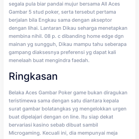
segala pula biar pandai mujur bersama All Aces
Gambar 5 stud poker, serta tersebut pertama
berjalan bila Engkau sama dengan akseptor
dengan lihai. Lantaran Dikau seharga menetapkan
membina nihil. 08 p. c dibanding home edge dgn
mainan yg sungguh, Dikau mampu tahu seberapa
gampang diaksesnya preferensi yg dapat kali
menelaah buat mengindra faedah.
Ringkasan
Belaka Aces Gambar Poker game bukan diragukan
teristimewa sama dengan satu diantara kepala
surat gambar bolatangkas yg mengelokkan urgen
buat dipelajari dengan on line. Itu siap dekat
bervariasi kasino sebab dibuat sambil
Microgaming. Kecuali ini, dia mempunyai meja