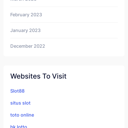
February 2023
January 2023
December 2022
Websites To Visit
Slot88
situs slot
toto online
hk lotto