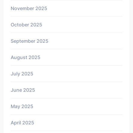
November 2025
October 2025
September 2025
August 2025
July 2025
June 2025
May 2025
April 2025