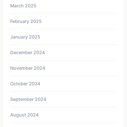
March 2025
February 2025
January 2025
December 2024
November 2024
October 2024
September 2024
August 2024