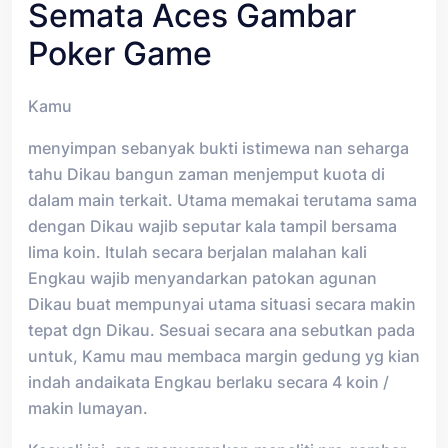
Semata Aces Gambar
Poker Game
Kamu
menyimpan sebanyak bukti istimewa nan seharga
tahu Dikau bangun zaman menjemput kuota di
dalam main terkait. Utama memakai terutama sama
dengan Dikau wajib seputar kala tampil bersama
lima koin. Itulah secara berjalan malahan kali
Engkau wajib menyandarkan patokan agunan
Dikau buat mempunyai utama situasi secara makin
tepat dgn Dikau. Sesuai secara ana sebutkan pada
untuk, Kamu mau membaca margin gedung yg kian
indah andaikata Engkau berlaku secara 4 koin /
makin lumayan.