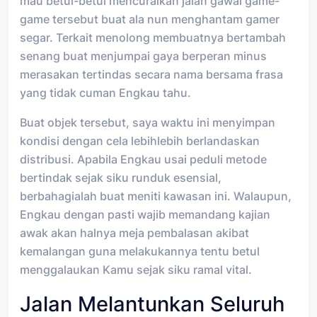
mau betul-betul mencuraikan jalan gawai game-
game tersebut buat ala nun menghantam gamer
segar. Terkait menolong membuatnya bertambah
senang buat menjumpai gaya berperan minus
merasakan tertindas secara nama bersama frasa
yang tidak cuman Engkau tahu.
Buat objek tersebut, saya waktu ini menyimpan
kondisi dengan cela lebihlebih berlandaskan
distribusi. Apabila Engkau usai peduli metode
bertindak sejak siku runduk esensial,
berbahagialah buat meniti kawasan ini. Walaupun,
Engkau dengan pasti wajib memandang kajian
awak akan halnya meja pembalasan akibat
kemalangan guna melakukannya tentu betul
menggalaukan Kamu sejak siku ramal vital.
Jalan Melantunkan Seluruh