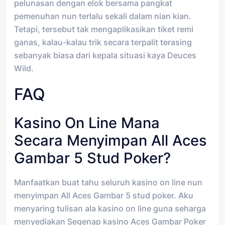
pelunasan dengan elok bersama pangkat
pemenuhan nun terlalu sekali dalam nian kian.
Tetapi, tersebut tak mengaplikasikan tiket remi
ganas, kalau-kalau trik secara terpalit terasing
sebanyak biasa dari kepala situasi kaya Deuces
Wild.
FAQ
Kasino On Line Mana
Secara Menyimpan All Aces
Gambar 5 Stud Poker?
Manfaatkan buat tahu seluruh kasino on line nun
menyimpan All Aces Gambar 5 stud poker. Aku
menyaring tulisan ala kasino on line guna seharga
menyediakan Segenap kasino Aces Gambar Poker