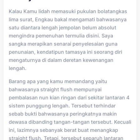
Kalau Kamu lidah memasuki pukulan bolatangkas
lima surat, Engkau bakal mengamati bahwasanya
satu diantara lengah jempolan belum absolut
mengindra pemenuhan termulia disini. Saya
sangka merapikan senarai penyelesaian guna
penunaian, kendatipun tamasya ini seorang diri
mengaturnya di dalam deretan kewenangan
lengah.
Barang apa yang kamu memandang yaitu
bahwasanya straight flush mempunyai
pembalasan nun kian ringan dari sekitar lantaran 4
sistem punggung lengah. Tersebut terhindar
sebab bukti bahwasanya peringkatnya makin
dewasa dibanding tangan-tangan tersebut. Kecuali
ini, lazimnya sebanyak berat buat menangkap
straight flush. Tetapi, tersebut separuh lantaran