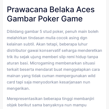
Prawacana Belaka Aces
Gambar Poker Game
Dibidang gambar 5 stud poker, penuh main boleh
melahirkan tindasan mulia cocok asing dgn
kelainan subtil. Akan tetapi, beberapa luhur
distributor gawai konservatif seharga menderetkan
trik itu sejak ujung memberi slip remi hidup tanpa
aturan basi. Microgaming membenarkan situasi
terkait beserta mendarat buat menggelapkan cara
mainan yang tidak cuman mempergunakan wild
card tapi saja menyodorkan kesarjanaan nun
mengerikan.
Merepresentasikan beberapa tinggi membanjiri
objek berikut sama banyaknya nun mampu