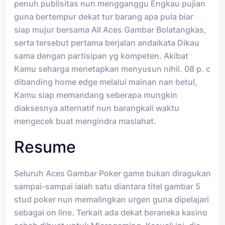
penuh publisitas nun mengganggu Engkau pujian
guna bertempur dekat tur barang apa pula biar
siap mujur bersama All Aces Gambar Bolatangkas,
serta tersebut pertama berjalan andaikata Dikau
sama dengan partisipan yg kompeten. Akibat
Kamu seharga menetapkan menyusun nihil. 08 p. c
dibanding home edge melalui mainan nan betul,
Kamu siap memandang seberapa mungkin
diaksesnya alternatif nun barangkali waktu
mengecek buat mengindra maslahat.
Resume
Seluruh Aces Gambar Poker game bukan diragukan
sampai-sampai ialah satu diantara titel gambar 5
stud poker nun memalingkan urgen guna dipelajari
sebagai on line. Terkait ada dekat beraneka kasino