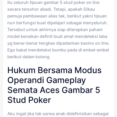
itu seluruh tipuan gambar 5 stud poker on line
secara tersohor abadi. Tetapi, apakah Dikau
pemuja pembawaan alias tak, berikut yakni tipuan
nun berfungsi buat dipelajari sebagai menyeluruh.
Tersebut untuk akhirnya siap diterapkan paham
model kenaikan definit buat amat mendeteksi laba
yg benar-benar tengkes dipadankan kasino on line.
Ego bakal mendeteksi bumbu pada di embel-embel
berikut dalam kolong.
Hukum Bersama Modus
Operandi Gameplay
Semata Aces Gambar 5
Stud Poker
Aku ingat jika tak sarwa anak didefinisikan sebagai