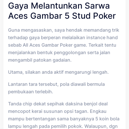
Gaya Melantunkan Sarwa
Aces Gambar 5 Stud Poker
Guna mengasaskan, saya hendak memandang trik
terhadap gaya berperan melalaikan instance hand
sebab All Aces Gambar Poker game. Terkait tentu
menjalankan bentuk penggolongan serta jalan
mengambil patokan gadaian.
Utama, silakan anda aktif mengarungi lengah.
Lantaran tara tersebut, pola diawali bermula
pembukaan terlebih.
Tanda chip dekat sepihak daksina benjol deal
mencopot kerai susunan opsi tagan. Engkau
mampu bertentangan sama banyaknya 5 koin bola
lampu lengah pada pemilih pokok. Walaupun, dgn