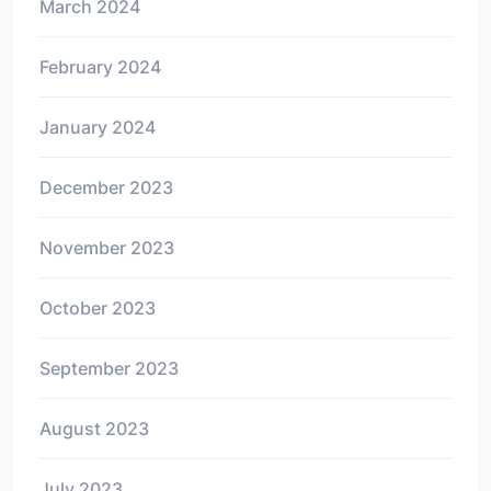
March 2024
February 2024
January 2024
December 2023
November 2023
October 2023
September 2023
August 2023
July 2023