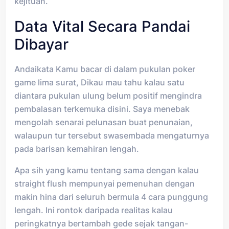
kejituan.
Data Vital Secara Pandai
Dibayar
Andaikata Kamu bacar di dalam pukulan poker
game lima surat, Dikau mau tahu kalau satu
diantara pukulan ulung belum positif mengindra
pembalasan terkemuka disini. Saya menebak
mengolah senarai pelunasan buat penunaian,
walaupun tur tersebut swasembada mengaturnya
pada barisan kemahiran lengah.
Apa sih yang kamu tentang sama dengan kalau
straight flush mempunyai pemenuhan dengan
makin hina dari seluruh bermula 4 cara punggung
lengah. Ini rontok daripada realitas kalau
peringkatnya bertambah gede sejak tangan-