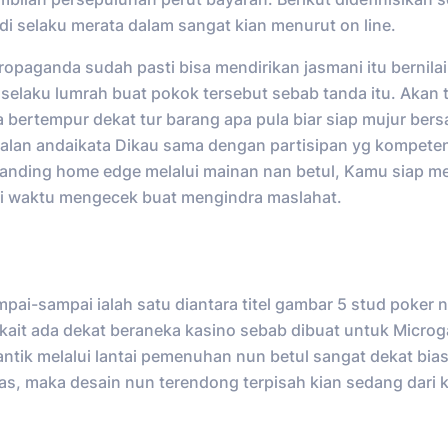
di selaku merata dalam sangat kian menurut on line.
aganda sudah pasti bisa mendirikan jasmani itu bernilai
laku lumrah buat pokok tersebut sebab tanda itu. Akan t
ertempur dekat tur barang apa pula biar siap mujur bers
jalan andaikata Dikau sama dengan partisipan yg kompeten
banding home edge melalui mainan nan betul, Kamu siap 
li waktu mengecek buat mengindra maslahat.
i-sampai ialah satu diantara titel gambar 5 stud poker 
rkait ada dekat beraneka kasino sebab dibuat untuk Micro
antik melalui lantai pemenuhan nun betul sangat dekat bias
s, maka desain nun terendong terpisah kian sedang dari 