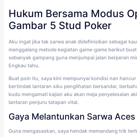
Hukum Bersama Modus Op
Gambar 5 Stud Poker
Aku ingat jika tak sarwa anak didefinisikan sebagai k
menggalang metode kegiatan game-game berikut buat
sebanyak gampang guna menjumpai jalan berperan minu
Engkau tahu.
Buat poin itu, saya kini mempunyai kondisi nan hancur
bertindak lantaran siku penglihatan bersandar, berbah
kudu mengamati kajian aku akan meja penyelesaian ak
lantaran penjuru tatapan vital.
Gaya Melantunkan Sarwa Aces
Guna mengasaskan, saya hendak memandang trik terha