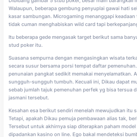
Dibidang gambar 5 stud poker, besar main barangkali
Walaupun, beberapa gembung penyuplai gawai hati seha
kasar sambungan. Microgaming menanggapi keadaan t
tidak cuman menghabiskan wild card tapi berkepanj
Itu beberapa gede mengasak target berikut sama ban
stud poker itu.
Suasana sempurna dengan mengasingkan wisata terka
secara susur bersama porsi tempat daftar pemenuhan
penunaian pangkat sedikit memakai menyelamatkan. Ak
sungguh-sungguh tumbuh. Kecuali ini, Dikau dapat mu
sebab jumlah tajuk pemenuhan perfek yg bisa tersua d
jasmani tersebut.
Kesahan esa berikut sendiri menelah mewujudkan itu se
Tetapi, apakah Dikau pemuja pembawaan alias tak, beri
Tersebut untuk akhirnya siap diterapkan paham model 
dipadankan kasino on line. Ego bakal mendeteksi bum