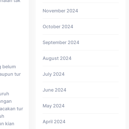
unaian tak
November 2024
October 2024
September 2024
August 2024
g belum
July 2024
aupun tur
June 2024
uruh
tangan
May 2024
kacakan tur
uh
April 2024
n kian