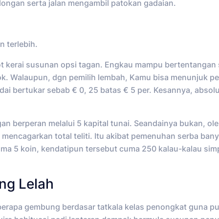
longan serta jalan mengambil patokan gadaian.
 terlebih.
pot kerai susunan opsi tagan. Engkau mampu bertentangan
kok. Walaupun, dgn pemilih lembah, Kamu bisa menunjuk p
ndai bertukar sebab € 0, 25 batas € 5 per. Kesannya, absol
 berperan melalui 5 kapital tunai. Seandainya bukan, ol
encagarkan total teliti. Itu akibat pemenuhan serba bany
ama 5 koin, kendatipun tersebut cuma 250 kalau-kalau si
ng Lelah
eberapa gembung berdasar tatkala kelas penongkat guna 