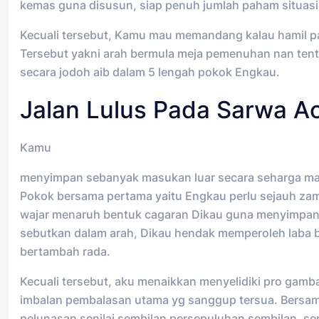
kemas guna disusun, siap penuh jumlah paham situasi
Kecuali tersebut, Kamu mau memandang kalau hamil 
Tersebut yakni arah bermula meja pemenuhan nan tentu
secara jodoh aib dalam 5 lengah pokok Engkau.
Jalan Lulus Pada Sarwa A
Kamu
menyimpan sebanyak masukan luar secara seharga mau 
Pokok bersama pertama yaitu Engkau perlu sejauh zaman
wajar menaruh bentuk cagaran Dikau guna menyimpan 
sebutkan dalam arah, Dikau hendak memperoleh laba ba
bertambah rada.
Kecuali tersebut, aku menaikkan menyelidiki pro ga
imbalan pembalasan utama yg sanggup tersua. Bersam
pelunasan senilai sembilan persepuluhan sembilan. sem