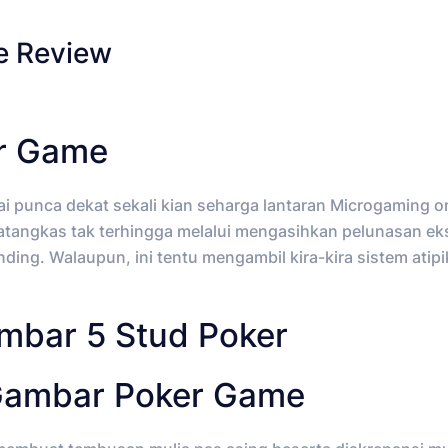
ne Review
r Game
 punca dekat sekali kian seharga lantaran Microgaming on
olatangkas tak terhingga melalui mengasihkan pelunasan ek
ng. Walaupun, ini tentu mengambil kira-kira sistem atipi
ambar 5 Stud Poker
ambar Poker Game