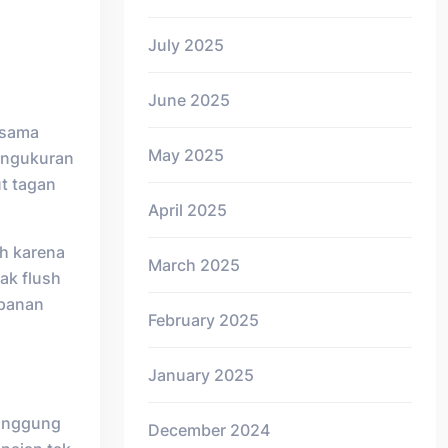
July 2025
June 2025
 sama
May 2025
engukuran
ut tagan
April 2025
eh karena
March 2025
ak flush
mpanan
February 2025
January 2025
punggung
December 2024