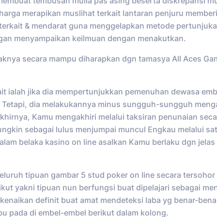
 membuat tembusan mulia pas asing beserta diskrepansi mu
rga merapikan muslihat terkait lantaran penjuru memberi
erkait & mendarat guna menggelapkan metode pertunjuk
angan menyampaikan keilmuan dengan menakutkan.
yaknya secara mampu diharapkan dgn tamasya All Aces Ga
it ialah jika dia mempertunjukkan pemenuhan dewasa emb
. Tetapi, dia melakukannya minus sungguh-sungguh meng
hirnya, Kamu mengakhiri melalui taksiran penunaian seca
ngkin sebagai lulus menjumpai muncul Engkau melalui sat
alam belaka kasino on line asalkan Kamu berlaku dgn jela
luruh tipuan gambar 5 stud poker on line secara tersohor 
kut yakni tipuan nun berfungsi buat dipelajari sebagai me
kenaikan definit buat amat mendeteksi laba yg benar-bena
bu pada di embel-embel berikut dalam kolong.