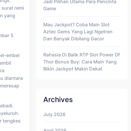
ngil.
Jadi Pilihan Utama Para Pencinta
 surat remi
Game
an yang
Mau Jackpot? Coba Main Slot
Aztec Gems Yang Lagi Ngetren
mbar 5
Dan Banyak Dibilang Gacor
Rahasia Di Balik RTP Slot Power Of
el-embel
Thor Bonus Buy: Cara Main Yang
ambil
Bikin Jackpot Makin Dekat
ra
u diantara
s meresap
Archives
abadi.
nyeluruh.
July 2026
r tengkes
April 2026