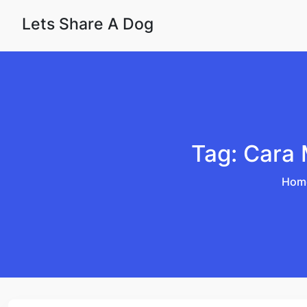
Skip to content
Lets Share A Dog
Tag: Cara
Hom