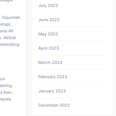
July 2023
. Sejumlah
June 2023
etapi,
ama All
May 2023
. Akibat
memandang
April 2023
March 2023
February 2023
nun
gaming.
January 2023
a kian.
kepala
December 2022