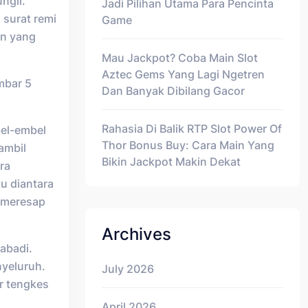
ngil.
Jadi Pilihan Utama Para Pencinta
 surat remi
Game
an yang
Mau Jackpot? Coba Main Slot
Aztec Gems Yang Lagi Ngetren
mbar 5
Dan Banyak Dibilang Gacor
Rahasia Di Balik RTP Slot Power Of
el-embel
Thor Bonus Buy: Cara Main Yang
ambil
Bikin Jackpot Makin Dekat
ra
u diantara
s meresap
Archives
abadi.
nyeluruh.
July 2026
r tengkes
April 2026