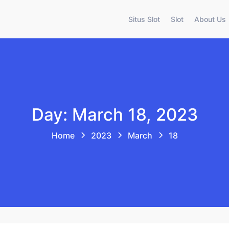
Situs Slot
Slot
About Us
Day: March 18, 2023
Home
2023
March
18