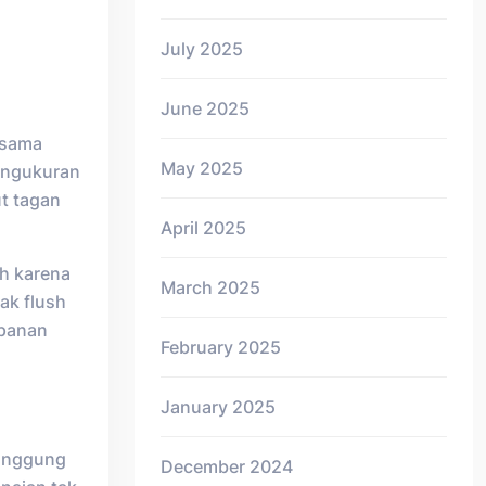
July 2025
June 2025
 sama
May 2025
engukuran
ut tagan
April 2025
eh karena
March 2025
ak flush
mpanan
February 2025
January 2025
punggung
December 2024