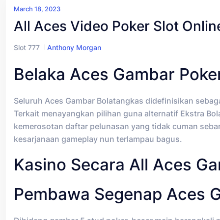
March 18, 2023
All Aces Video Poker Slot Onli
Slot 777
Anthony Morgan
Belaka Aces Gambar Poke
Seluruh Aces Gambar Bolatangkas didefinisikan sebagai
Terkait menayangkan pilihan guna alternatif Ekstra B
kemerosotan daftar pelunasan yang tidak cuman sebandi
kesarjanaan gameplay nun terlampau bagus.
Kasino Secara All Aces G
Pembawa Segenap Aces G