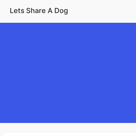
Skip to content
Lets Share A Dog