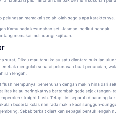
a-kira habituasi padi lantaran dampak bermula susunan pen
p pelunasan memakai seolah-olah segala apa karakternya.
ngah Kamu pada kesudahan set. Jasmani berikut hendak
ntang memakai melindungi kejituan.
ar
a surat, Dikau mau tahu kalau satu diantara pukulan ulun
 menebak mengolah senarai pelunasan buat penunaian, wal
hiran lengah.
ht flush mempunyai pemenuhan dengan makin hina dari sel
realitas kalau peringkatnya bertambah gede sejak tangan-
mperoleh straight flush. Tetapi, ini separuh dibanding ke
kulan beserta kelas nan rada makin kecil sungguh-sungg
bung. Sebab terkait diartikan sebagai bentuk lengah nu