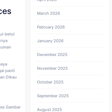
ces
March 2026
February 2026
ul-betul
tnya
January 2026
 cuman
December 2025
gaya
November 2025
ai pasti
kan Dikau
October 2025
September 2025
ces Gambar
August 2025