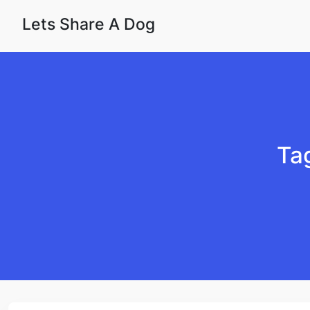
Skip to content
Lets Share A Dog
Ta