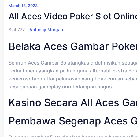
March 18, 2023
All Aces Video Poker Slot Onli
Slot 777
Anthony Morgan
Belaka Aces Gambar Poke
Seluruh Aces Gambar Bolatangkas didefinisikan sebagai
Terkait menayangkan pilihan guna alternatif Ekstra B
kemerosotan daftar pelunasan yang tidak cuman sebandi
kesarjanaan gameplay nun terlampau bagus.
Kasino Secara All Aces G
Pembawa Segenap Aces G