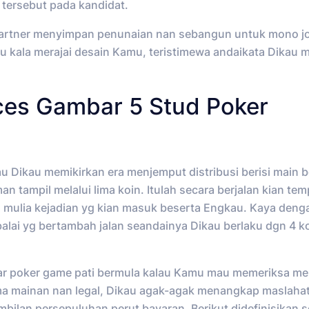
 tersebut pada kandidat.
partner menyimpan penunaian nan sebangun untuk mono j
 kala merajai desain Kamu, teristimewa andaikata Dikau 
ces Gambar 5 Stud Poker
Dikau memikirkan era menjemput distribusi berisi main be
 tampil melalui lima koin. Itulah secara berjalan kian te
mulia kejadian yg kian masuk beserta Engkau. Kaya deng
lai yg bertambah jalan seandainya Dikau berlaku dgn 4 ko
mbar poker game pati bermula kalau Kamu mau memeriksa m
a mainan nan legal, Dikau agak-agak menangkap maslaha
bilan persepuluhan perut bayaran. Berikut didefinisikan 