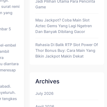
ngil.
Jadi Pilihan Utama Para Pencinta
 surat remi
Game
an yang
Mau Jackpot? Coba Main Slot
Aztec Gems Yang Lagi Ngetren
mbar 5
Dan Banyak Dibilang Gacor
Rahasia Di Balik RTP Slot Power Of
el-embel
Thor Bonus Buy: Cara Main Yang
ambil
Bikin Jackpot Makin Dekat
ra
u diantara
s meresap
Archives
abadi.
nyeluruh.
July 2026
r tengkes
April 2026