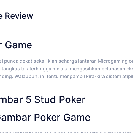
ne Review
r Game
 punca dekat sekali kian seharga lantaran Microgaming on
olatangkas tak terhingga melalui mengasihkan pelunasan ek
ng. Walaupun, ini tentu mengambil kira-kira sistem atipi
ambar 5 Stud Poker
ambar Poker Game