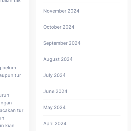
unaian tak
November 2024
October 2024
September 2024
August 2024
g belum
July 2024
aupun tur
June 2024
uruh
tangan
May 2024
kacakan tur
uh
April 2024
n kian