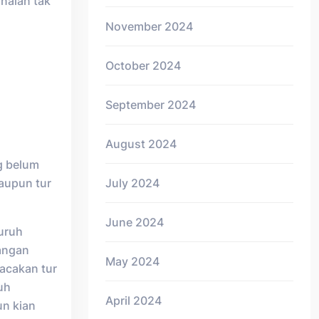
unaian tak
November 2024
October 2024
September 2024
August 2024
g belum
July 2024
aupun tur
June 2024
uruh
tangan
May 2024
kacakan tur
uh
April 2024
n kian