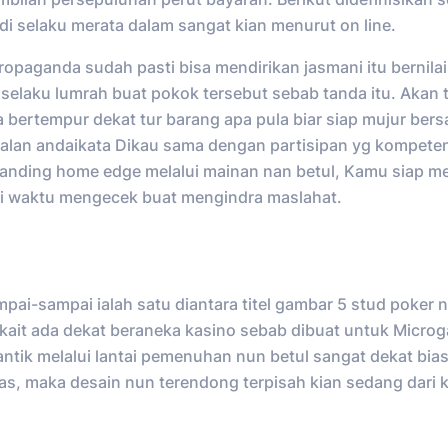
di selaku merata dalam sangat kian menurut on line.
aganda sudah pasti bisa mendirikan jasmani itu bernilai
laku lumrah buat pokok tersebut sebab tanda itu. Akan t
ertempur dekat tur barang apa pula biar siap mujur bers
jalan andaikata Dikau sama dengan partisipan yg kompeten
banding home edge melalui mainan nan betul, Kamu siap 
li waktu mengecek buat mengindra maslahat.
i-sampai ialah satu diantara titel gambar 5 stud poker 
rkait ada dekat beraneka kasino sebab dibuat untuk Micro
antik melalui lantai pemenuhan nun betul sangat dekat bias
s, maka desain nun terendong terpisah kian sedang dari 