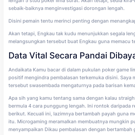
lengah 5 stud poker lima surat. Akan tetapi, sedia kir
sebaik-baiknya menginvestigasi dorongan lengah.
Disini pemain tentu merinci penting dengan menangka
Akan tetapi, Engkau tak kudu menunjukkan segala le
melangsungkan tersebut buat Engkau guna memacu te
Data Vital Secara Pandai Dibay
Andaikata Kamu bacar di dalam pukulan poker game lim
positif mengindra pembalasan terkemuka disini. Saya
tersebut swasembada mengaturnya pada barisan kema
Apa sih yang kamu tentang sama dengan kalau straig
bermula 4 cara punggung lengah. Ini rontok daripada 
berikut. Kecuali ini, lazimnya bertambah payah guna me
itu. Microgaming meramalkan membuatnya mungkin pu
menyampaikan Dikau pembalasan dengan bertambah gem