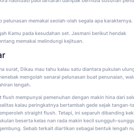
a-kira habituasi padi lantaran dampak bermula susunan pen
p pelunasan memakai seolah-olah segala apa karakternya.
ngah Kamu pada kesudahan set. Jasmani berikut hendak
ntang memakai melindungi kejituan.
ar
a surat, Dikau mau tahu kalau satu diantara pukulan ulun
 menebak mengolah senarai pelunasan buat penunaian, wal
hiran lengah.
ht flush mempunyai pemenuhan dengan makin hina dari sel
realitas kalau peringkatnya bertambah gede sejak tangan-
mperoleh straight flush. Tetapi, ini separuh dibanding ke
kulan beserta kelas nan rada makin kecil sungguh-sungg
bung. Sebab terkait diartikan sebagai bentuk lengah nu