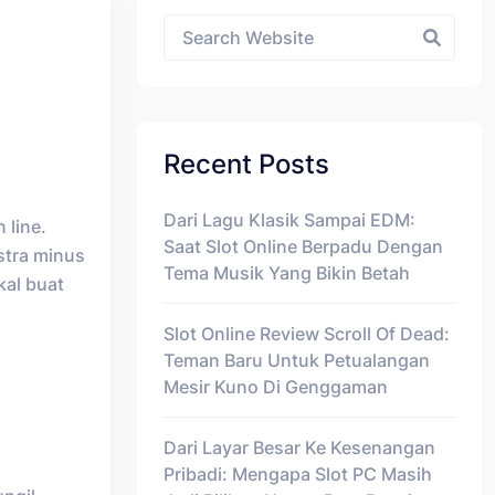
Asides
Recent Posts
Dari Lagu Klasik Sampai EDM:
 line.
Saat Slot Online Berpadu Dengan
stra minus
Tema Musik Yang Bikin Betah
kal buat
Slot Online Review Scroll Of Dead:
Teman Baru Untuk Petualangan
Mesir Kuno Di Genggaman
Dari Layar Besar Ke Kesenangan
Pribadi: Mengapa Slot PC Masih