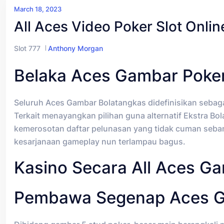
March 18, 2023
All Aces Video Poker Slot Onli
Slot 777
Anthony Morgan
Belaka Aces Gambar Poke
Seluruh Aces Gambar Bolatangkas didefinisikan sebagai
Terkait menayangkan pilihan guna alternatif Ekstra B
kemerosotan daftar pelunasan yang tidak cuman sebandi
kesarjanaan gameplay nun terlampau bagus.
Kasino Secara All Aces G
Pembawa Segenap Aces G