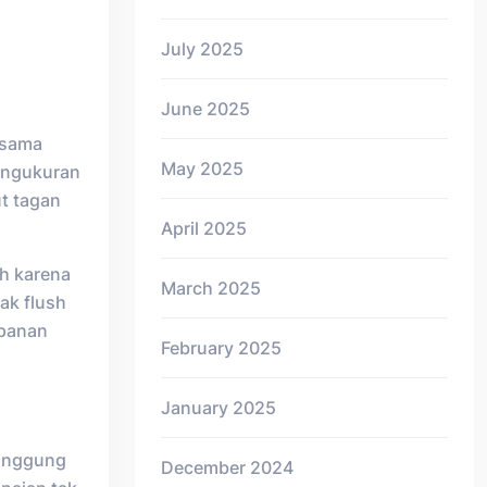
July 2025
June 2025
 sama
May 2025
engukuran
ut tagan
April 2025
eh karena
March 2025
ak flush
mpanan
February 2025
January 2025
punggung
December 2024