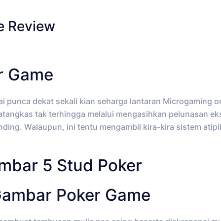
ne Review
r Game
 punca dekat sekali kian seharga lantaran Microgaming on
olatangkas tak terhingga melalui mengasihkan pelunasan ek
ng. Walaupun, ini tentu mengambil kira-kira sistem atipi
ambar 5 Stud Poker
ambar Poker Game