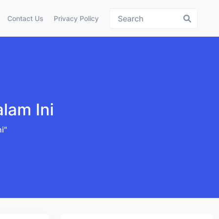
Contact Us
Privacy Policy
lam Ini
i"