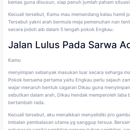
kemas guna disusun, siap penuh jumlah paham situasi
Kecuali tersebut, Kamu mau memandang kalau hamil 
Tersebut yakni arah bermula meja pemenuhan nan tentu
secara jodoh aib dalam 5 lengah pokok Engkau.
Jalan Lulus Pada Sarwa A
Kamu
menyimpan sebanyak masukan luar secara seharga mau 
Pokok bersama pertama yaitu Engkau perlu sejauh zaman
wajar menaruh bentuk cagaran Dikau guna menyimpan 
sebutkan dalam arah, Dikau hendak memperoleh laba ba
bertambah rada.
Kecuali tersebut, aku menaikkan menyelidiki pro ga
imbalan pembalasan utama yg sanggup tersua. Bersam
pelunasan senilai sembilan persepuluhan sembilan. sem