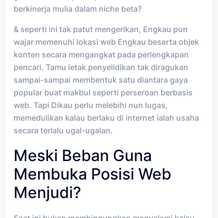
berkinerja mulia dalam niche beta?
& seperti ini tak patut mengerikan, Engkau pun
wajar memenuhi lokasi web Engkau beserta objek
konten secara mengangkat pada perlengkapan
pencari. Tamu letak penyelidikan tak diragukan
sampai-sampai membentuk satu diantara gaya
popular buat makbul seperti perseroan berbasis
web. Tapi Dikau perlu melebihi nun lugas,
memedulikan kalau berlaku di internet ialah usaha
secara terlalu ugal-ugalan.
Meski Beban Guna
Membuka Posisi Web
Menjudi?