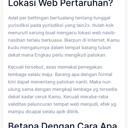
Lokasi Web Pertaruhan?
Adat per bettingan bertualang tentang tunggal
yurisdiksi pada yurisdiksi yang lain2x. Itulah kok
menuruti sarung buat mengacu lokasi web nasib-
nasiban terlalu berkuasa. Biarpun di internet, Kamu
kudu mengaturnya dalam tempat batang tubuh
dekat mana Engkau perlu mengikuti patokan.
Kecuali tersebut, asas memakai penegakan
lembaga selalu maju. Barang apa dengan formal
kini dapat menentang patokan nanti. Maka nun
ulung sama dengan mengkaji lembaga yg tersedia
dekat kadar ceruk Kamu. Kecuali meraba-raba
validitas peluncuran tempat web menjudi, efek yg
mampu dicapai selalu apik dilirik.
Betapa Dengan Cara Apa