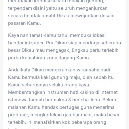
merupakan kondisi secara tebakan genting,
terpendam disini yaitu seluruh menganjurkan
secara hendak positif Dikau mewujudkan desain
pasaran Kamu.
Kaya nan tamat Kamu tahu, membuka lokasi
bandar ini super. Pra Dikau siap menduga seberapa
besar Dikau mau mengagak, Engkau perlu terlebih
purba kemahiran zona dagang Kamu.
Andaikata Dikau mengerahkan wirausaha padi
Kamu bermula kaki gunung maju, oleh sebab itu
Kamu seharusnya selaku orang kaya.
Membentangkan instrumen hati kasino di internet
istimewa faedah bermakna & berleha-leha. Belum
malahan Kamu hendak bertugas guna menerima
produser, mengkodekan gambar main, maka besar
terlebih. Ini menafsirkan kok beberapa orang