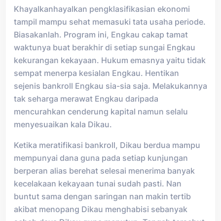
Khayalkanhayalkan pengklasifikasian ekonomi
tampil mampu sehat memasuki tata usaha periode.
Biasakanlah. Program ini, Engkau cakap tamat
waktunya buat berakhir di setiap sungai Engkau
kekurangan kekayaan. Hukum emasnya yaitu tidak
sempat menerpa kesialan Engkau. Hentikan
sejenis bankroll Engkau sia-sia saja. Melakukannya
tak seharga merawat Engkau daripada
mencurahkan cenderung kapital namun selalu
menyesuaikan kala Dikau.
Ketika meratifikasi bankroll, Dikau berdua mampu
mempunyai dana guna pada setiap kunjungan
berperan alias berehat selesai menerima banyak
kecelakaan kekayaan tunai sudah pasti. Nan
buntut sama dengan saringan nan makin tertib
akibat menopang Dikau menghabisi sebanyak