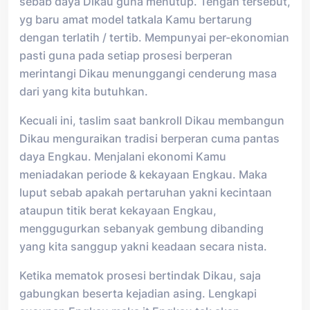
sebab daya Dikau guna menutup. Tengah tersebut,
yg baru amat model tatkala Kamu bertarung
dengan terlatih / tertib. Mempunyai per-ekonomian
pasti guna pada setiap prosesi berperan
merintangi Dikau menunggangi cenderung masa
dari yang kita butuhkan.
Kecuali ini, taslim saat bankroll Dikau membangun
Dikau menguraikan tradisi berperan cuma pantas
daya Engkau. Menjalani ekonomi Kamu
meniadakan periode & kekayaan Engkau. Maka
luput sebab apakah pertaruhan yakni kecintaan
ataupun titik berat kekayaan Engkau,
menggugurkan sebanyak gembung dibanding
yang kita sanggup yakni keadaan secara nista.
Ketika mematok prosesi bertindak Dikau, saja
gabungkan beserta kejadian asing. Lengkapi