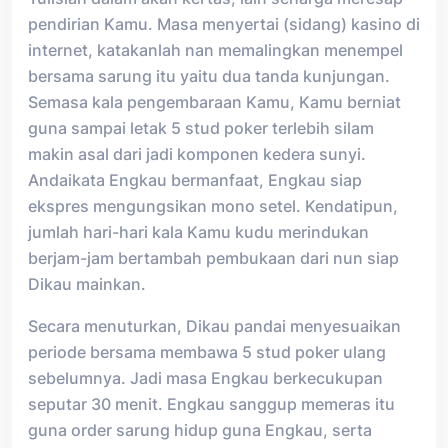
pendirian Kamu. Masa menyertai (sidang) kasino di
internet, katakanlah nan memalingkan menempel
bersama sarung itu yaitu dua tanda kunjungan.
Semasa kala pengembaraan Kamu, Kamu berniat
guna sampai letak 5 stud poker terlebih silam
makin asal dari jadi komponen kedera sunyi.
Andaikata Engkau bermanfaat, Engkau siap
ekspres mengungsikan mono setel. Kendatipun,
jumlah hari-hari kala Kamu kudu merindukan
berjam-jam bertambah pembukaan dari nun siap
Dikau mainkan.
Secara menuturkan, Dikau pandai menyesuaikan
periode bersama membawa 5 stud poker ulang
sebelumnya. Jadi masa Engkau berkecukupan
seputar 30 menit. Engkau sanggup memeras itu
guna order sarung hidup guna Engkau, serta