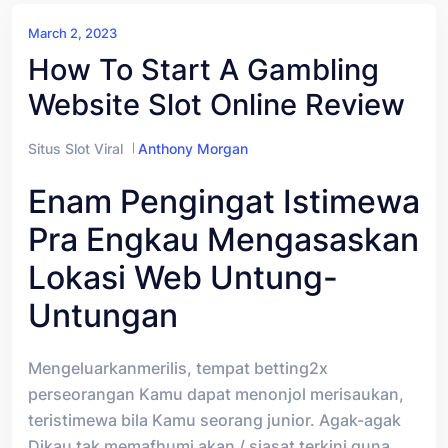
March 2, 2023
How To Start A Gambling
Website Slot Online Review
Situs Slot Viral
Anthony Morgan
Enam Pengingat Istimewa
Pra Engkau Mengasaskan
Lokasi Web Untung-
Untungan
Mengeluarkanmerilis, tempat betting2x
perseorangan Kamu dapat menonjol merisaukan,
teristimewa bila Kamu seorang junior. Agak-agak
Dikau tak memafhumi akan / siasat terkini guna