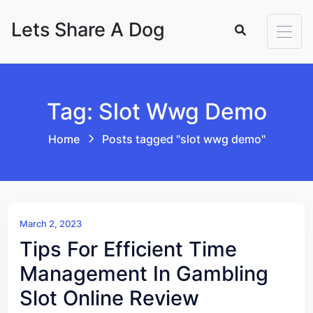
Skip to content
Lets Share A Dog
Tag: Slot Wwg Demo
Home
Posts tagged "slot wwg demo"
March 2, 2023
Tips For Efficient Time
Management In Gambling
Slot Online Review