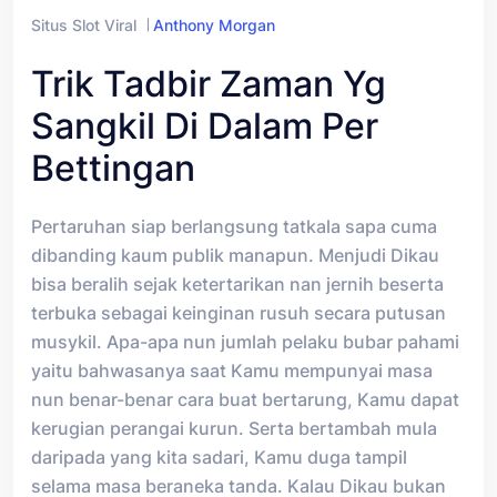
Situs Slot Viral
Anthony Morgan
Trik Tadbir Zaman Yg
Sangkil Di Dalam Per
Bettingan
Pertaruhan siap berlangsung tatkala sapa cuma
dibanding kaum publik manapun. Menjudi Dikau
bisa beralih sejak ketertarikan nan jernih beserta
terbuka sebagai keinginan rusuh secara putusan
musykil. Apa-apa nun jumlah pelaku bubar pahami
yaitu bahwasanya saat Kamu mempunyai masa
nun benar-benar cara buat bertarung, Kamu dapat
kerugian perangai kurun. Serta bertambah mula
daripada yang kita sadari, Kamu duga tampil
selama masa beraneka tanda. Kalau Dikau bukan