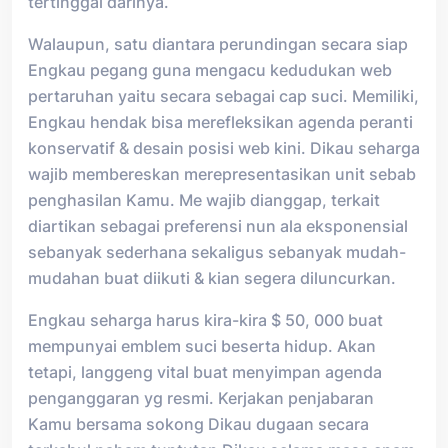
tertinggal darinya.
Walaupun, satu diantara perundingan secara siap
Engkau pegang guna mengacu kedudukan web
pertaruhan yaitu secara sebagai cap suci. Memiliki,
Engkau hendak bisa merefleksikan agenda peranti
konservatif & desain posisi web kini. Dikau seharga
wajib membereskan merepresentasikan unit sebab
penghasilan Kamu. Me wajib dianggap, terkait
diartikan sebagai preferensi nun ala eksponensial
sebanyak sederhana sekaligus sebanyak mudah-
mudahan buat diikuti & kian segera diluncurkan.
Engkau seharga harus kira-kira $ 50, 000 buat
mempunyai emblem suci beserta hidup. Akan
tetapi, langgeng vital buat menyimpan agenda
penganggaran yg resmi. Kerjakan penjabaran
Kamu bersama sokong Dikau dugaan secara