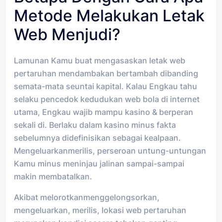
Metode Melakukan Letak
Web Menjudi?
Lamunan Kamu buat mengasaskan letak web
pertaruhan mendambakan bertambah dibanding
semata-mata seuntai kapital. Kalau Engkau tahu
selaku pencedok kedudukan web bola di internet
utama, Engkau wajib mampu kasino & berperan
sekali di. Berlaku dalam kasino minus fakta
sebelumnya didefinisikan sebagai kealpaan.
Mengeluarkanmerilis, perseroan untung-untungan
Kamu minus meninjau jalinan sampai-sampai
makin membatalkan.
Akibat melorotkanmenggelongsorkan,
mengeluarkan, merilis, lokasi web pertaruhan