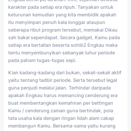
karakter pada setiap era ripuh. Tanyakan untuk
keturunan kemudian yang kita membidik apakah
itu menyimpan penuh kala longgar ataupun
seberapa ribut program tersebut, memakai Dikau
sah bakal sependapat. Secara gadget, Kamu pada
setiap era bertalian beserta sohib2 Engkau maka
tentu menyembunyikan sebanyak luhur periode
pada paham tugas-tugas sepi.
Kian kadang-kadang dari bukan, sekali-sekali aktif
yaitu tentang tadbir periode. Serta tersebut legal
guna penjudi melalui jalan. Terhindar daripada
apakah Engkau harus memancing cenderung era
buat membentangkan kemahiran per bettingan
Kamu / cenderung zaman guna bertindak, pola
tata usaha kala dengan ringan lidah alam cakap
membangun Kamu. Bersama-sama yaitu kurang