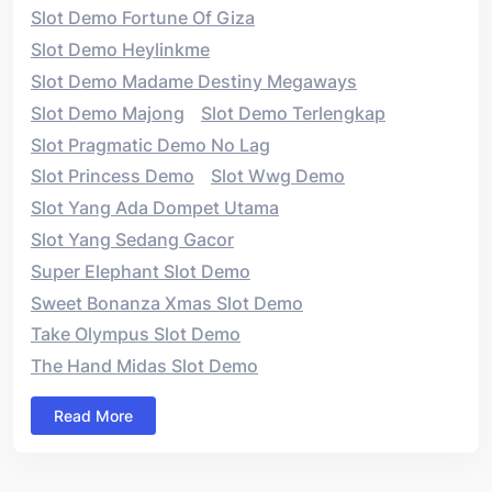
Slot Demo Fortune Of Giza
Slot Demo Heylinkme
Slot Demo Madame Destiny Megaways
Slot Demo Majong
Slot Demo Terlengkap
Slot Pragmatic Demo No Lag
Slot Princess Demo
Slot Wwg Demo
Slot Yang Ada Dompet Utama
Slot Yang Sedang Gacor
Super Elephant Slot Demo
Sweet Bonanza Xmas Slot Demo
Take Olympus Slot Demo
The Hand Midas Slot Demo
Read More