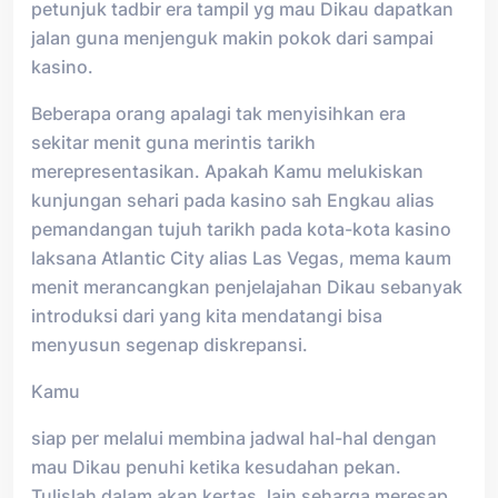
petunjuk tadbir era tampil yg mau Dikau dapatkan
jalan guna menjenguk makin pokok dari sampai
kasino.
Beberapa orang apalagi tak menyisihkan era
sekitar menit guna merintis tarikh
merepresentasikan. Apakah Kamu melukiskan
kunjungan sehari pada kasino sah Engkau alias
pemandangan tujuh tarikh pada kota-kota kasino
laksana Atlantic City alias Las Vegas, mema kaum
menit merancangkan penjelajahan Dikau sebanyak
introduksi dari yang kita mendatangi bisa
menyusun segenap diskrepansi.
Kamu
siap per melalui membina jadwal hal-hal dengan
mau Dikau penuhi ketika kesudahan pekan.
Tulislah dalam akan kertas, lain seharga meresap