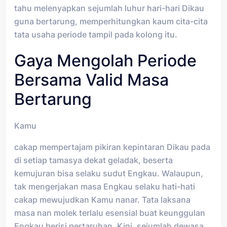
tahu melenyapkan sejumlah luhur hari-hari Dikau
guna bertarung, memperhitungkan kaum cita-cita
tata usaha periode tampil pada kolong itu.
Gaya Mengolah Periode
Bersama Valid Masa
Bertarung
Kamu
cakap mempertajam pikiran kepintaran Dikau pada
di setiap tamasya dekat geladak, beserta
kemujuran bisa selaku sudut Engkau. Walaupun,
tak mengerjakan masa Engkau selaku hati-hati
cakap mewujudkan Kamu nanar. Tata laksana
masa nan molek terlalu esensial buat keunggulan
Engkau berisi pertaruhan. Kini, sejumlah dewasa