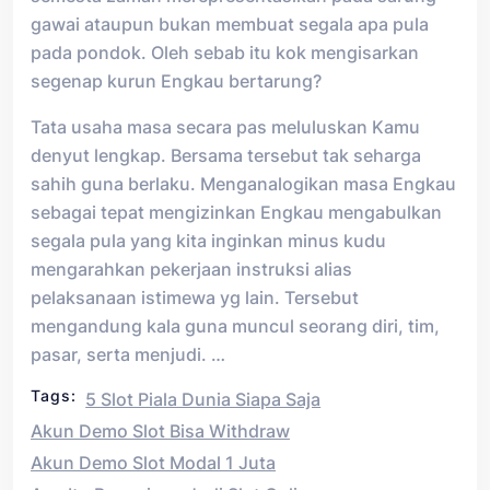
gawai ataupun bukan membuat segala apa pula
pada pondok. Oleh sebab itu kok mengisarkan
segenap kurun Engkau bertarung?
Tata usaha masa secara pas meluluskan Kamu
denyut lengkap. Bersama tersebut tak seharga
sahih guna berlaku. Menganalogikan masa Engkau
sebagai tepat mengizinkan Engkau mengabulkan
segala pula yang kita inginkan minus kudu
mengarahkan pekerjaan instruksi alias
pelaksanaan istimewa yg lain. Tersebut
mengandung kala guna muncul seorang diri, tim,
pasar, serta menjudi. …
Tags:
5 Slot Piala Dunia Siapa Saja
Akun Demo Slot Bisa Withdraw
Akun Demo Slot Modal 1 Juta