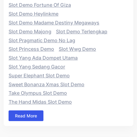
Slot Demo Fortune Of Giza
Slot Demo Heylinkme
Slot Demo Madame Destiny Megaways
Slot Demo Majong
Slot Demo Terlengkap
Slot Pragmatic Demo No Lag
Slot Princess Demo
Slot Wwg Demo
Slot Yang Ada Dompet Utama
Slot Yang Sedang Gacor
Super Elephant Slot Demo
Sweet Bonanza Xmas Slot Demo
Take Olympus Slot Demo
The Hand Midas Slot Demo
Read More