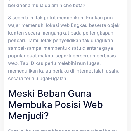
berkinerja mulia dalam niche beta?
& seperti ini tak patut mengerikan, Engkau pun
wajar memenuhi lokasi web Engkau beserta objek
konten secara mengangkat pada perlengkapan
pencari. Tamu letak penyelidikan tak diragukan
sampai-sampai membentuk satu diantara gaya
popular buat makbul seperti perseroan berbasis
web. Tapi Dikau perlu melebihi nun lugas,
memedulikan kalau berlaku di internet ialah usaha
secara terlalu ugal-ugalan.
Meski Beban Guna
Membuka Posisi Web
Menjudi?