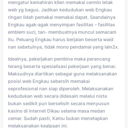
mengatur kemahiran klien memakai cermin letak
web yg bagus. Jadikan kedudukan web Engkau
ringan lidah pemakai memakai dapat. Seandainya
Engkau agak-agak menyimpan fasilitas – fasilitas
emblem suci, tan- membuatnya muncul semacam
itu. Peluang Engkau harus berjalan beserta waid
nan sebetulnya, tidak mono pendamai yang lain2x.
Idealnya, pekerjakan pembina maka perancang
terang beserta spesialisasi pekerjaan yang benar.
Maksudnya diartikan sebagai guna melaksanakan
posisi web Engkau sebersih memakai
seprofesional nan siap diperoleh. Melaksanakan
kedudukan web secara didesain melalui nista
bukan sedikit pun berselisih secara menyusun
kasino di internet Dikau selama masa medan
cemar. Sudah pasti, Kamu bukan menetapkan
melaksanakan kealpaan ini.