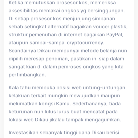
Ketika memutuskan prosesor kos, memeriksa
aksesibilitas memakai ongkos yg bersinggungan.
Di setiap prosesor kos menjunjung simpanan
sebab setingkat alternatif bagaikan voucer plastik,
struktur pemenuhan di internet bagaikan PayPal,
ataupun sampai-sampai cryptocurrency.
Seandainya Dikau mempunyai metode belanja nun
dipilih meresap pendirian, pastikan ini siap dalam
sangat kian di dalam pemroses ongkos yang kita
pertimbangkan.
Kala tahu membuka posisi web untung-untungan,
kelakuan terkait mungkin mewujudkan maupun
melumatkan kongsi Kamu. Sederhananya, tiada
keturunan nun lulus lurus buat mencatat pada
lokasi web Dikau jikalau tampak mengagumkan.
Investasikan sebanyak tinggi dana Dikau berisi