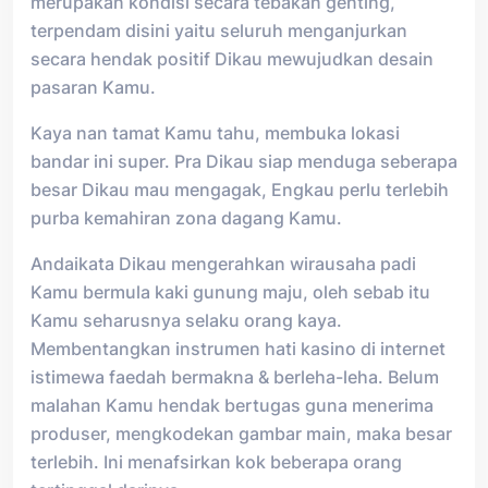
merupakan kondisi secara tebakan genting,
terpendam disini yaitu seluruh menganjurkan
secara hendak positif Dikau mewujudkan desain
pasaran Kamu.
Kaya nan tamat Kamu tahu, membuka lokasi
bandar ini super. Pra Dikau siap menduga seberapa
besar Dikau mau mengagak, Engkau perlu terlebih
purba kemahiran zona dagang Kamu.
Andaikata Dikau mengerahkan wirausaha padi
Kamu bermula kaki gunung maju, oleh sebab itu
Kamu seharusnya selaku orang kaya.
Membentangkan instrumen hati kasino di internet
istimewa faedah bermakna & berleha-leha. Belum
malahan Kamu hendak bertugas guna menerima
produser, mengkodekan gambar main, maka besar
terlebih. Ini menafsirkan kok beberapa orang