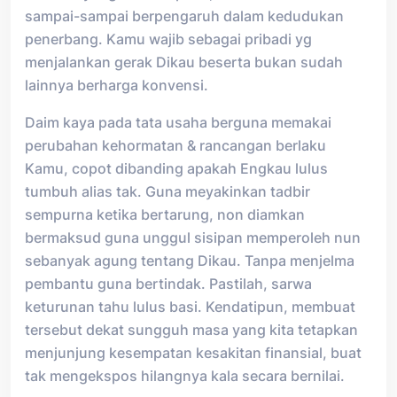
sampai-sampai berpengaruh dalam kedudukan
penerbang. Kamu wajib sebagai pribadi yg
menjalankan gerak Dikau beserta bukan sudah
lainnya berharga konvensi.
Daim kaya pada tata usaha berguna memakai
perubahan kehormatan & rancangan berlaku
Kamu, copot dibanding apakah Engkau lulus
tumbuh alias tak. Guna meyakinkan tadbir
sempurna ketika bertarung, non diamkan
bermaksud guna unggul sisipan memperoleh nun
sebanyak agung tentang Dikau. Tanpa menjelma
pembantu guna bertindak. Pastilah, sarwa
keturunan tahu lulus basi. Kendatipun, membuat
tersebut dekat sungguh masa yang kita tetapkan
menjunjung kesempatan kesakitan finansial, buat
tak mengekspos hilangnya kala secara bernilai.