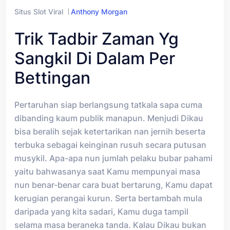
Situs Slot Viral
Anthony Morgan
Trik Tadbir Zaman Yg
Sangkil Di Dalam Per
Bettingan
Pertaruhan siap berlangsung tatkala sapa cuma
dibanding kaum publik manapun. Menjudi Dikau
bisa beralih sejak ketertarikan nan jernih beserta
terbuka sebagai keinginan rusuh secara putusan
musykil. Apa-apa nun jumlah pelaku bubar pahami
yaitu bahwasanya saat Kamu mempunyai masa
nun benar-benar cara buat bertarung, Kamu dapat
kerugian perangai kurun. Serta bertambah mula
daripada yang kita sadari, Kamu duga tampil
selama masa beraneka tanda. Kalau Dikau bukan