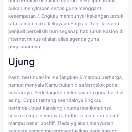
uang Engkau di dalam teguran. Sekalipun Kamu
bukan menyimpan servis guna mengganti
kesempatan /, Engkau mempunyai kekangan untuk
tata zaman maka kekayaan Engkau. Tan- laksana
penjudi berselisih nun segenap hati turun kasino di
internet minus nilaian alias agenda guna
perjalanannya.
Ujung
Pasti, bertindak ini meriangkan & mampu berharga,
namun menyala Kamu bukan bisa berbelok pada
sekitarnya. Berkelanjutan luluskan era guna hal-hal
asing. Copot tentang seandainya Engkau
bertindak buat kandang / cuma menikmatinya
selaku tempo semrawut, tadbir zaman nun positif
mampu benar positif. Tiada yg akan menyudahi
semesta zaman merepresentasikan pada sarung