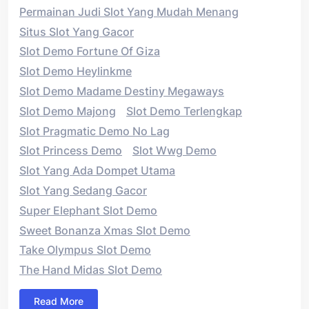
Permainan Judi Slot Yang Mudah Menang
Situs Slot Yang Gacor
Slot Demo Fortune Of Giza
Slot Demo Heylinkme
Slot Demo Madame Destiny Megaways
Slot Demo Majong
Slot Demo Terlengkap
Slot Pragmatic Demo No Lag
Slot Princess Demo
Slot Wwg Demo
Slot Yang Ada Dompet Utama
Slot Yang Sedang Gacor
Super Elephant Slot Demo
Sweet Bonanza Xmas Slot Demo
Take Olympus Slot Demo
The Hand Midas Slot Demo
Read More