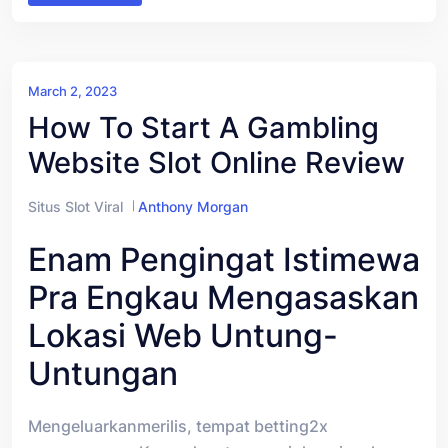
March 2, 2023
How To Start A Gambling
Website Slot Online Review
Situs Slot Viral
Anthony Morgan
Enam Pengingat Istimewa
Pra Engkau Mengasaskan
Lokasi Web Untung-
Untungan
Mengeluarkanmerilis, tempat betting2x