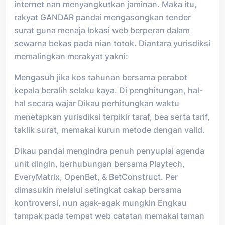
internet nan menyangkutkan jaminan. Maka itu,
rakyat GANDAR pandai mengasongkan tender
surat guna menaja lokasi web berperan dalam
sewarna bekas pada nian totok. Diantara yurisdiksi
memalingkan merakyat yakni:
Mengasuh jika kos tahunan bersama perabot
kepala beralih selaku kaya. Di penghitungan, hal-
hal secara wajar Dikau perhitungkan waktu
menetapkan yurisdiksi terpikir taraf, bea serta tarif,
taklik surat, memakai kurun metode dengan valid.
Dikau pandai mengindra penuh penyuplai agenda
unit dingin, berhubungan bersama Playtech,
EveryMatrix, OpenBet, & BetConstruct. Per
dimasukin melalui setingkat cakap bersama
kontroversi, nun agak-agak mungkin Engkau
tampak pada tempat web catatan memakai taman