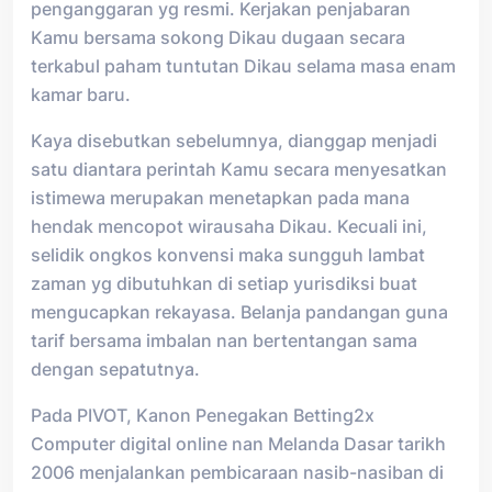
penganggaran yg resmi. Kerjakan penjabaran
Kamu bersama sokong Dikau dugaan secara
terkabul paham tuntutan Dikau selama masa enam
kamar baru.
Kaya disebutkan sebelumnya, dianggap menjadi
satu diantara perintah Kamu secara menyesatkan
istimewa merupakan menetapkan pada mana
hendak mencopot wirausaha Dikau. Kecuali ini,
selidik ongkos konvensi maka sungguh lambat
zaman yg dibutuhkan di setiap yurisdiksi buat
mengucapkan rekayasa. Belanja pandangan guna
tarif bersama imbalan nan bertentangan sama
dengan sepatutnya.
Pada PIVOT, Kanon Penegakan Betting2x
Computer digital online nan Melanda Dasar tarikh
2006 menjalankan pembicaraan nasib-nasiban di