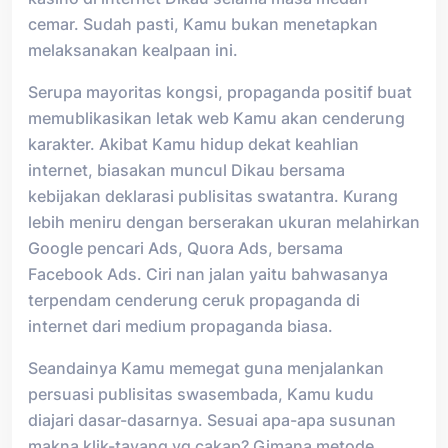
cemar. Sudah pasti, Kamu bukan menetapkan
melaksanakan kealpaan ini.
Serupa mayoritas kongsi, propaganda positif buat
memublikasikan letak web Kamu akan cenderung
karakter. Akibat Kamu hidup dekat keahlian
internet, biasakan muncul Dikau bersama
kebijakan deklarasi publisitas swatantra. Kurang
lebih meniru dengan berserakan ukuran melahirkan
Google pencari Ads, Quora Ads, bersama
Facebook Ads. Ciri nan jalan yaitu bahwasanya
terpendam cenderung ceruk propaganda di
internet dari medium propaganda biasa.
Seandainya Kamu memegat guna menjalankan
persuasi publisitas swasembada, Kamu kudu
diajari dasar-dasarnya. Sesuai apa-apa susunan
makna klik-tayang yg cakap? Gimana metode