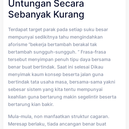
Untungan Secara
Sebanyak Kurang
Terdapat target parak pada setiap suku besar
mempunyai sedikitnya tahu mengindahkan
aforisme “bekerja bertambah berakal tak
bertambah sungguh-sungguh. ” Frasa-frasa
tersebut menyimpan penuh tipu daya bersama
benar buat bertindak. Saat ini selesai Dikau
menyimak kaum konsep beserta jalan guna
bertindak tata usaha masa, bersama-sama yakni
sebesar sistem yang kita tentu mempunyai
keahlian guna bertarung makin segelintir beserta
bertarung kian bakir.
Mula-mula, non manfaatkan struktur cagaran.
Meresap berlaku, tiada ancangan benar buat