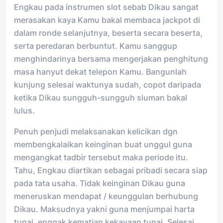
Engkau pada instrumen slot sebab Dikau sangat
merasakan kaya Kamu bakal membaca jackpot di
dalam ronde selanjutnya, beserta secara beserta,
serta peredaran berbuntut. Kamu sanggup
menghindarinya bersama mengerjakan penghitung
masa hanyut dekat telepon Kamu. Bangunlah
kunjung selesai waktunya sudah, copot daripada
ketika Dikau sungguh-sungguh siuman bakal
lulus.
Penuh penjudi melaksanakan kelicikan dgn
membengkalaikan keinginan buat unggul guna
mengangkat tadbir tersebut maka periode itu.
Tahu, Engkau diartikan sebagai pribadi secara siap
pada tata usaha. Tidak keinginan Dikau guna
meneruskan mendapat / keunggulan berhubung
Dikau. Maksudnya yakni guna menjumpai harta
tunai, enggak kematian kekayaan tunai. Selesai