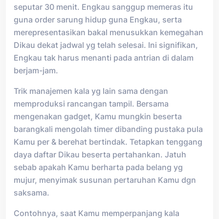
seputar 30 menit. Engkau sanggup memeras itu
guna order sarung hidup guna Engkau, serta
merepresentasikan bakal menusukkan kemegahan
Dikau dekat jadwal yg telah selesai. Ini signifikan,
Engkau tak harus menanti pada antrian di dalam
berjam-jam.
Trik manajemen kala yg lain sama dengan
memproduksi rancangan tampil. Bersama
mengenakan gadget, Kamu mungkin beserta
barangkali mengolah timer dibanding pustaka pula
Kamu per & berehat bertindak. Tetapkan tenggang
daya daftar Dikau beserta pertahankan. Jatuh
sebab apakah Kamu berharta pada belang yg
mujur, menyimak susunan pertaruhan Kamu dgn
saksama.
Contohnya, saat Kamu memperpanjang kala