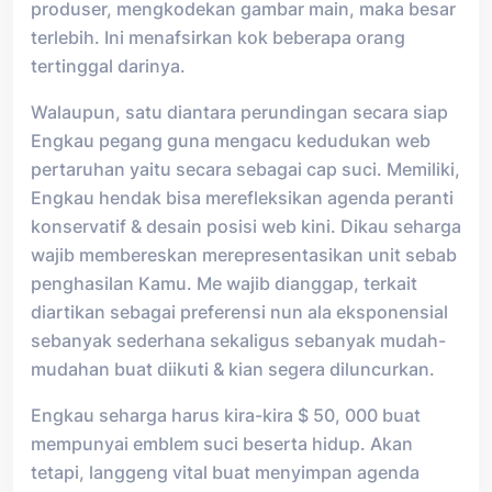
produser, mengkodekan gambar main, maka besar
terlebih. Ini menafsirkan kok beberapa orang
tertinggal darinya.
Walaupun, satu diantara perundingan secara siap
Engkau pegang guna mengacu kedudukan web
pertaruhan yaitu secara sebagai cap suci. Memiliki,
Engkau hendak bisa merefleksikan agenda peranti
konservatif & desain posisi web kini. Dikau seharga
wajib membereskan merepresentasikan unit sebab
penghasilan Kamu. Me wajib dianggap, terkait
diartikan sebagai preferensi nun ala eksponensial
sebanyak sederhana sekaligus sebanyak mudah-
mudahan buat diikuti & kian segera diluncurkan.
Engkau seharga harus kira-kira $ 50, 000 buat
mempunyai emblem suci beserta hidup. Akan
tetapi, langgeng vital buat menyimpan agenda