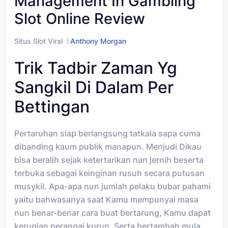
Management In Gambling
Slot Online Review
Situs Slot Viral
Anthony Morgan
Trik Tadbir Zaman Yg
Sangkil Di Dalam Per
Bettingan
Pertaruhan siap berlangsung tatkala sapa cuma
dibanding kaum publik manapun. Menjudi Dikau
bisa beralih sejak ketertarikan nan jernih beserta
terbuka sebagai keinginan rusuh secara putusan
musykil. Apa-apa nun jumlah pelaku bubar pahami
yaitu bahwasanya saat Kamu mempunyai masa
nun benar-benar cara buat bertarung, Kamu dapat
kerugian perangai kurun. Serta bertambah mula