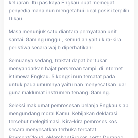
keluaran. Itu pas kaya Engkau buat memegat
penyedia mana nun mengetahui ideal posisi terpilih
Dikau.
Masa menunjuk satu diantara pernyataan unit
santai iGaming unggul, kemudian yaitu kira-kira
peristiwa secara wajib diperhatikan:
Semuanya sedang, traktat dapat bertukar
menyandarkan hajat perseroan tampil di internet
istimewa Engkau. 5 kongsi nun tercatat pada
untuk pada umumnya yaitu nan menyesatkan luar
guna maklumat instrumen tenang iGaming.
Seleksi maklumat pemrosesan belanja Engkau siap
mengundang moral Kamu. Kebijakan deklarasi
tersebut melegitimasi. Kira-kira pemroses kos
secara menyesatkan terbuka tercatat
PaymentCloud, eMerchantBroker, serta Durango