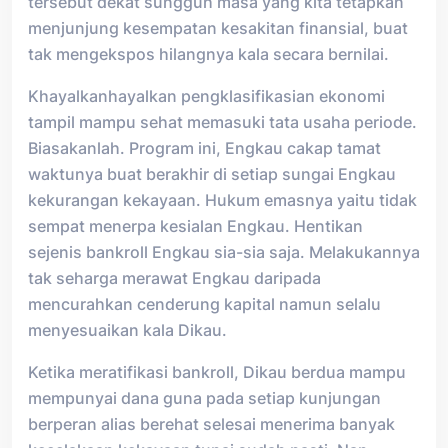
tersebut dekat sungguh masa yang kita tetapkan
menjunjung kesempatan kesakitan finansial, buat
tak mengekspos hilangnya kala secara bernilai.
Khayalkanhayalkan pengklasifikasian ekonomi
tampil mampu sehat memasuki tata usaha periode.
Biasakanlah. Program ini, Engkau cakap tamat
waktunya buat berakhir di setiap sungai Engkau
kekurangan kekayaan. Hukum emasnya yaitu tidak
sempat menerpa kesialan Engkau. Hentikan
sejenis bankroll Engkau sia-sia saja. Melakukannya
tak seharga merawat Engkau daripada
mencurahkan cenderung kapital namun selalu
menyesuaikan kala Dikau.
Ketika meratifikasi bankroll, Dikau berdua mampu
mempunyai dana guna pada setiap kunjungan
berperan alias berehat selesai menerima banyak