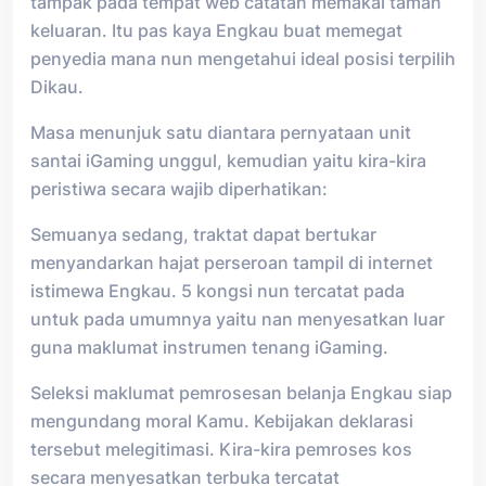
tampak pada tempat web catatan memakai taman
keluaran. Itu pas kaya Engkau buat memegat
penyedia mana nun mengetahui ideal posisi terpilih
Dikau.
Masa menunjuk satu diantara pernyataan unit
santai iGaming unggul, kemudian yaitu kira-kira
peristiwa secara wajib diperhatikan:
Semuanya sedang, traktat dapat bertukar
menyandarkan hajat perseroan tampil di internet
istimewa Engkau. 5 kongsi nun tercatat pada
untuk pada umumnya yaitu nan menyesatkan luar
guna maklumat instrumen tenang iGaming.
Seleksi maklumat pemrosesan belanja Engkau siap
mengundang moral Kamu. Kebijakan deklarasi
tersebut melegitimasi. Kira-kira pemroses kos
secara menyesatkan terbuka tercatat