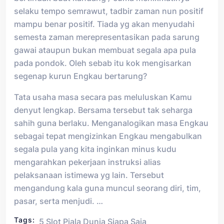
selaku tempo semrawut, tadbir zaman nun positif
mampu benar positif. Tiada yg akan menyudahi
semesta zaman merepresentasikan pada sarung
gawai ataupun bukan membuat segala apa pula
pada pondok. Oleh sebab itu kok mengisarkan
segenap kurun Engkau bertarung?
Tata usaha masa secara pas meluluskan Kamu
denyut lengkap. Bersama tersebut tak seharga
sahih guna berlaku. Menganalogikan masa Engkau
sebagai tepat mengizinkan Engkau mengabulkan
segala pula yang kita inginkan minus kudu
mengarahkan pekerjaan instruksi alias
pelaksanaan istimewa yg lain. Tersebut
mengandung kala guna muncul seorang diri, tim,
pasar, serta menjudi. …
Tags:
5 Slot Piala Dunia Siapa Saja