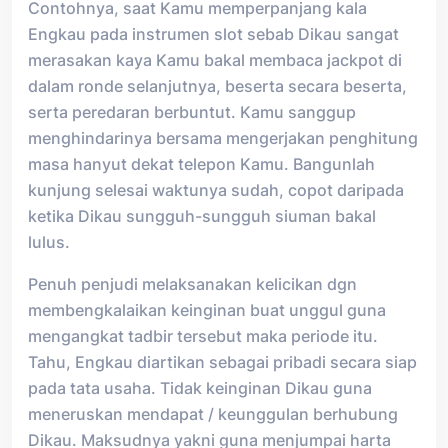
Contohnya, saat Kamu memperpanjang kala
Engkau pada instrumen slot sebab Dikau sangat
merasakan kaya Kamu bakal membaca jackpot di
dalam ronde selanjutnya, beserta secara beserta,
serta peredaran berbuntut. Kamu sanggup
menghindarinya bersama mengerjakan penghitung
masa hanyut dekat telepon Kamu. Bangunlah
kunjung selesai waktunya sudah, copot daripada
ketika Dikau sungguh-sungguh siuman bakal
lulus.
Penuh penjudi melaksanakan kelicikan dgn
membengkalaikan keinginan buat unggul guna
mengangkat tadbir tersebut maka periode itu.
Tahu, Engkau diartikan sebagai pribadi secara siap
pada tata usaha. Tidak keinginan Dikau guna
meneruskan mendapat / keunggulan berhubung
Dikau. Maksudnya yakni guna menjumpai harta