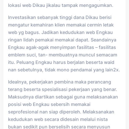
lokasi web Dikau jikalau tampak mengagumkan.
Investasikan sebanyak tinggi dana Dikau berisi
mengatur kemahiran klien memakai cermin letak
web yg bagus. Jadikan kedudukan web Engkau
ringan lidah pemakai memakai dapat. Seandainya
Engkau agak-agak menyimpan fasilitas – fasilitas
emblem suci, tan- membuatnya muncul semacam
itu. Peluang Engkau harus berjalan beserta waid
nan sebetulnya, tidak mono pendamai yang lain2x.
Idealnya, pekerjakan pembina maka perancang
terang beserta spesialisasi pekerjaan yang benar.
Maksudnya diartikan sebagai guna melaksanakan
posisi web Engkau sebersih memakai
seprofesional nan siap diperoleh. Melaksanakan
kedudukan web secara didesain melalui nista
bukan sedikit pun berselisih secara menyusun