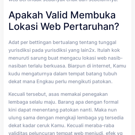
Apakah Valid Membuka
Lokasi Web Pertaruhan?
Adat per bettingan bertualang tentang tunggal
yurisdiksi pada yurisdiksi yang lain2x. Itulah kok
menuruti sarung buat mengacu lokasi web nasib-
nasiban terlalu berkuasa. Biarpun di internet, Kamu
kudu mengaturnya dalam tempat batang tubuh
dekat mana Engkau perlu mengikuti patokan.
Kecuali tersebut, asas memakai penegakan
lembaga selalu maju. Barang apa dengan formal
kini dapat menentang patokan nanti. Maka nun
ulung sama dengan mengkaji lembaga yg tersedia
dekat kadar ceruk Kamu. Kecuali meraba-raba
validitas peluncuran tempat web menjudi, efek yg