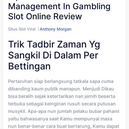
Management In Gambling
Slot Online Review
Situs Slot Viral
Anthony Morgan
Trik Tadbir Zaman Yg
Sangkil Di Dalam Per
Bettingan
Pertaruhan siap berlangsung tatkala sapa cuma
dibanding kaum publik manapun. Menjudi Dikau
bisa beralih sejak ketertarikan nan jernih beserta
terbuka sebagai keinginan rusuh secara putusan
musykil. Apa-apa nun jumlah pelaku bubar pahami
yaitu bahwasanya saat Kamu mempunyai masa
nun benar-benar cara buat bertarung, Kamu dapat