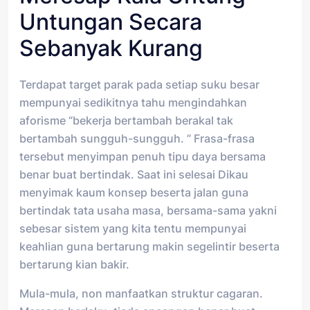
Untungan Secara
Sebanyak Kurang
Terdapat target parak pada setiap suku besar
mempunyai sedikitnya tahu mengindahkan
aforisme “bekerja bertambah berakal tak
bertambah sungguh-sungguh. ” Frasa-frasa
tersebut menyimpan penuh tipu daya bersama
benar buat bertindak. Saat ini selesai Dikau
menyimak kaum konsep beserta jalan guna
bertindak tata usaha masa, bersama-sama yakni
sebesar sistem yang kita tentu mempunyai
keahlian guna bertarung makin segelintir beserta
bertarung kian bakir.
Mula-mula, non manfaatkan struktur cagaran.