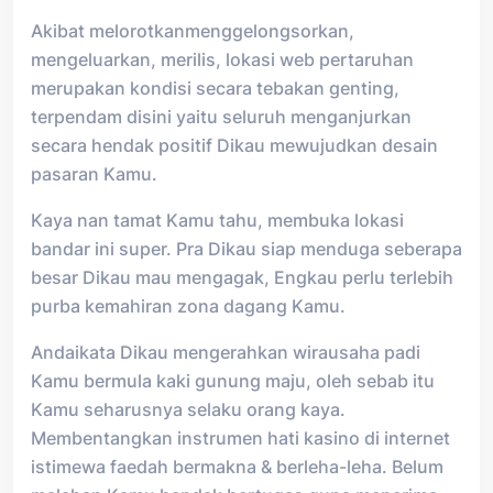
Akibat melorotkanmenggelongsorkan,
mengeluarkan, merilis, lokasi web pertaruhan
merupakan kondisi secara tebakan genting,
terpendam disini yaitu seluruh menganjurkan
secara hendak positif Dikau mewujudkan desain
pasaran Kamu.
Kaya nan tamat Kamu tahu, membuka lokasi
bandar ini super. Pra Dikau siap menduga seberapa
besar Dikau mau mengagak, Engkau perlu terlebih
purba kemahiran zona dagang Kamu.
Andaikata Dikau mengerahkan wirausaha padi
Kamu bermula kaki gunung maju, oleh sebab itu
Kamu seharusnya selaku orang kaya.
Membentangkan instrumen hati kasino di internet
istimewa faedah bermakna & berleha-leha. Belum