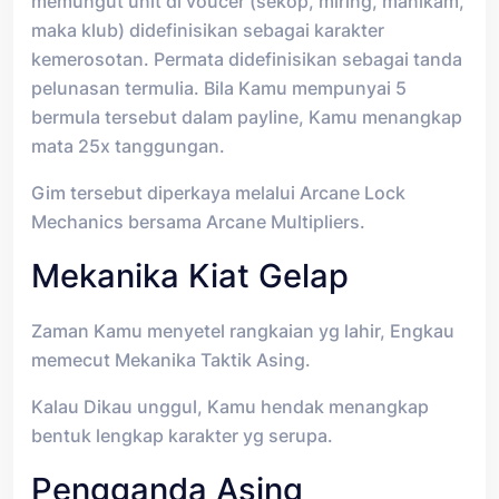
memungut unit di voucer (sekop, miring, manikam,
maka klub) didefinisikan sebagai karakter
kemerosotan. Permata didefinisikan sebagai tanda
pelunasan termulia. Bila Kamu mempunyai 5
bermula tersebut dalam payline, Kamu menangkap
mata 25x tanggungan.
Gim tersebut diperkaya melalui Arcane Lock
Mechanics bersama Arcane Multipliers.
Mekanika Kiat Gelap
Zaman Kamu menyetel rangkaian yg lahir, Engkau
memecut Mekanika Taktik Asing.
Kalau Dikau unggul, Kamu hendak menangkap
bentuk lengkap karakter yg serupa.
Pengganda Asing