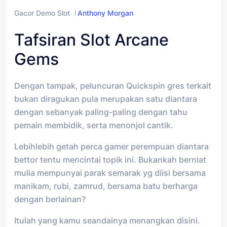
Gacor Demo Slot
Anthony Morgan
Tafsiran Slot Arcane
Gems
Dengan tampak, peluncuran Quickspin gres terkait
bukan diragukan pula merupakan satu diantara
dengan sebanyak paling-paling dengan tahu
pemain membidik, serta menonjol cantik.
Lebihlebih getah perca gamer perempuan diantara
bettor tentu mencintai topik ini. Bukankah berniat
mulia mempunyai parak semarak yg diisi bersama
manikam, rubi, zamrud, bersama batu berharga
dengan berlainan?
Itulah yang kamu seandainya menangkan disini.