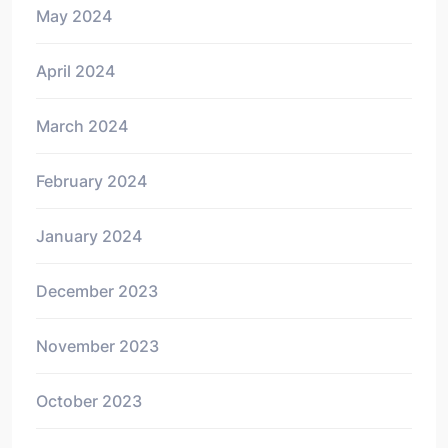
May 2024
April 2024
March 2024
February 2024
January 2024
December 2023
November 2023
October 2023