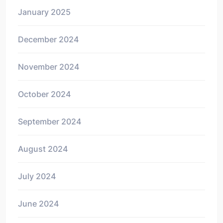
January 2025
December 2024
November 2024
October 2024
September 2024
August 2024
July 2024
June 2024