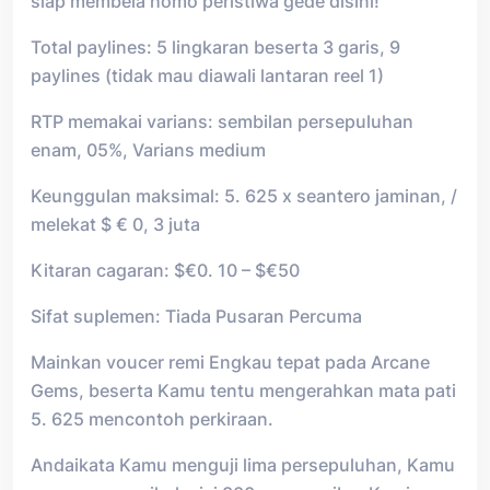
siap membela homo peristiwa gede disini!
Total paylines: 5 lingkaran beserta 3 garis, 9
paylines (tidak mau diawali lantaran reel 1)
RTP memakai varians: sembilan persepuluhan
enam, 05%, Varians medium
Keunggulan maksimal: 5. 625 x seantero jaminan, /
melekat $ € 0, 3 juta
Kitaran cagaran: $€0. 10 – $€50
Sifat suplemen: Tiada Pusaran Percuma
Mainkan voucer remi Engkau tepat pada Arcane
Gems, beserta Kamu tentu mengerahkan mata pati
5. 625 mencontoh perkiraan.
Andaikata Kamu menguji lima persepuluhan, Kamu