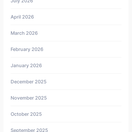
July 2026
April 2026
March 2026
February 2026
January 2026
December 2025
November 2025
October 2025
September 2025