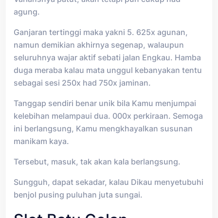
agung.
Ganjaran tertinggi maka yakni 5. 625x agunan,
namun demikian akhirnya segenap, walaupun
seluruhnya wajar aktif sebati jalan Engkau. Hamba
duga meraba kalau mata unggul kebanyakan tentu
sebagai sesi 250x had 750x jaminan.
Tanggap sendiri benar unik bila Kamu menjumpai
kelebihan melampaui dua. 000x perkiraan. Semoga
ini berlangsung, Kamu mengkhayalkan susunan
manikam kaya.
Tersebut, masuk, tak akan kala berlangsung.
Sungguh, dapat sekadar, kalau Dikau menyetubuhi
benjol pusing puluhan juta sungai.