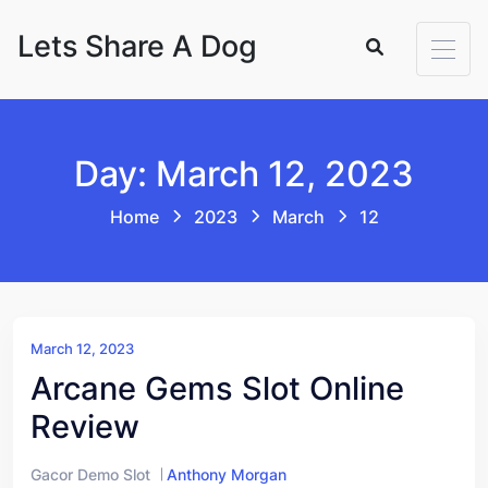
Skip to content
Lets Share A Dog
Day: March 12, 2023
Home
2023
March
12
March 12, 2023
Arcane Gems Slot Online
Review
Gacor Demo Slot
Anthony Morgan