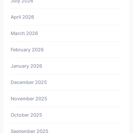
July 2026
April 2026
March 2026
February 2026
January 2026
December 2025
November 2025
October 2025
September 2025