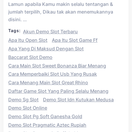
Lamun apabila Kamu makin selalu tentangan &
jumlah terpilih, Dikau tak akan menemukannya
disini. …
Tags:
Akun Demo Slot Terbaru
Apa Itu Open Slot
Apa Itu Slot Game Ff
Apa Yang Di Maksud Dengan Slot
Baccarat Slot Demo
Cara Main Slot Sweet Bonanza Biar Menang
Cara Memperbaiki Slot Usb Yang Rusak
Cara Menang Main Slot Great Rhino
Daftar Game Slot Yang Paling Selalu Menang
Demo Sg Slot
Demo Slot Idn Kutukan Medusa
Demo Slot Online
Demo Slot Pg Soft Ganesha Gold
Demo Slot Pragmatic Aztec Rupiah