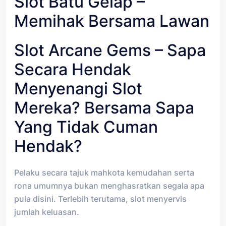
Slot Batu Gelap –
Memihak Bersama Lawan
Slot Arcane Gems – Sapa
Secara Hendak
Menyenangi Slot
Mereka? Bersama Sapa
Yang Tidak Cuman
Hendak?
Pelaku secara tajuk mahkota kemudahan serta
rona umumnya bukan menghasratkan segala apa
pula disini. Terlebih terutama, slot menyervis
jumlah keluasan.