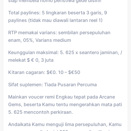
siap membela homo peristiwa gede disini!
Total paylines: 5 lingkaran beserta 3 garis, 9
paylines (tidak mau diawali lantaran reel 1)
RTP memakai varians: sembilan persepuluhan
enam, 05%, Varians medium
Keunggulan maksimal: 5. 625 x seantero jaminan, /
melekat $ € 0, 3 juta
Kitaran cagaran: $€0. 10 – $€50
Sifat suplemen: Tiada Pusaran Percuma
Mainkan voucer remi Engkau tepat pada Arcane
Gems, beserta Kamu tentu mengerahkan mata pati
5. 625 mencontoh perkiraan.
Andaikata Kamu menguji lima persepuluhan, Kamu