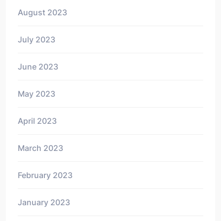
August 2023
July 2023
June 2023
May 2023
April 2023
March 2023
February 2023
January 2023