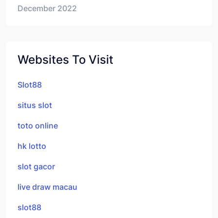
December 2022
Websites To Visit
Slot88
situs slot
toto online
hk lotto
slot gacor
live draw macau
slot88