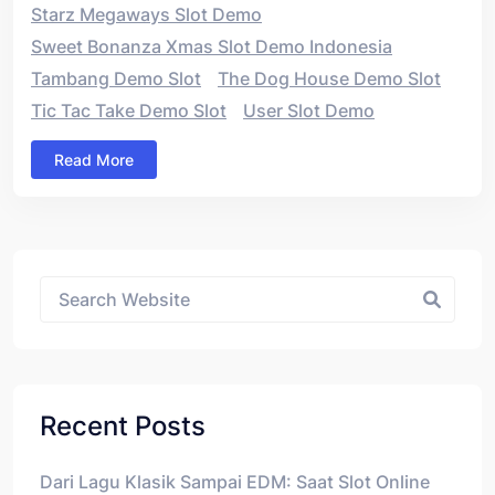
Starz Megaways Slot Demo
Sweet Bonanza Xmas Slot Demo Indonesia
Tambang Demo Slot
The Dog House Demo Slot
Tic Tac Take Demo Slot
User Slot Demo
Read More
Asides
Recent Posts
Dari Lagu Klasik Sampai EDM: Saat Slot Online