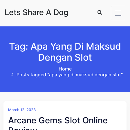
Skip to content
Lets Share A Dog
Tag: Apa Yang Di Maksud
Dengan Slot
Home
Posts tagged "apa yang di maksud dengan slot"
March 12, 2023
Arcane Gems Slot Online