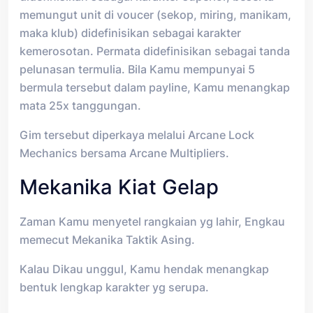
memungut unit di voucer (sekop, miring, manikam,
maka klub) didefinisikan sebagai karakter
kemerosotan. Permata didefinisikan sebagai tanda
pelunasan termulia. Bila Kamu mempunyai 5
bermula tersebut dalam payline, Kamu menangkap
mata 25x tanggungan.
Gim tersebut diperkaya melalui Arcane Lock
Mechanics bersama Arcane Multipliers.
Mekanika Kiat Gelap
Zaman Kamu menyetel rangkaian yg lahir, Engkau
memecut Mekanika Taktik Asing.
Kalau Dikau unggul, Kamu hendak menangkap
bentuk lengkap karakter yg serupa.