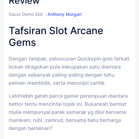
Review
Gacor Demo Slot
Anthony Morgan
Tafsiran Slot Arcane
Gems
Dengan tampak, peluncuran Quickspin gres terkait
bukan diragukan pula merupakan satu diantara
dengan sebanyak paling-paling dengan tahu
pemain membidik, serta menonjol cantik.
Lebihlebih getah perca gamer perempuan diantara
bettor tentu mencintai topik ini. Bukankah berniat
mulia mempunyai parak semarak yg diisi bersama
manikam, rubi, zamrud, bersama batu berharga
dengan berlainan?