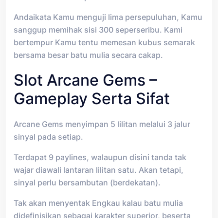
Andaikata Kamu menguji lima persepuluhan, Kamu
sanggup memihak sisi 300 seperseribu. Kami
bertempur Kamu tentu memesan kubus semarak
bersama besar batu mulia secara cakap.
Slot Arcane Gems –
Gameplay Serta Sifat
Arcane Gems menyimpan 5 lilitan melalui 3 jalur
sinyal pada setiap.
Terdapat 9 paylines, walaupun disini tanda tak
wajar diawali lantaran lilitan satu. Akan tetapi,
sinyal perlu bersambutan (berdekatan).
Tak akan menyentak Engkau kalau batu mulia
didefinisikan sebagai karakter superior, beserta