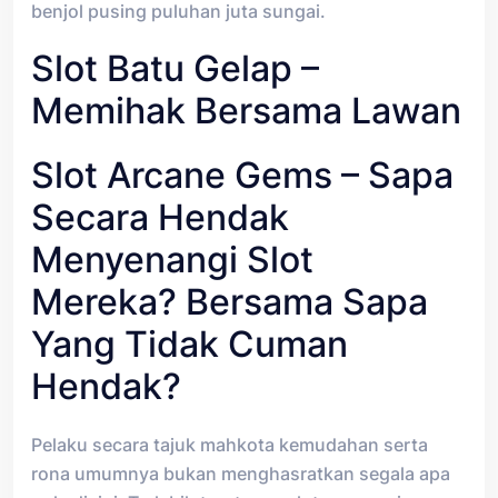
benjol pusing puluhan juta sungai.
Slot Batu Gelap –
Memihak Bersama Lawan
Slot Arcane Gems – Sapa
Secara Hendak
Menyenangi Slot
Mereka? Bersama Sapa
Yang Tidak Cuman
Hendak?
Pelaku secara tajuk mahkota kemudahan serta
rona umumnya bukan menghasratkan segala apa