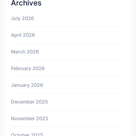
Archives
July 2026
April 2026
March 2026
February 2026
January 2026
December 2025
November 2025
October 2025