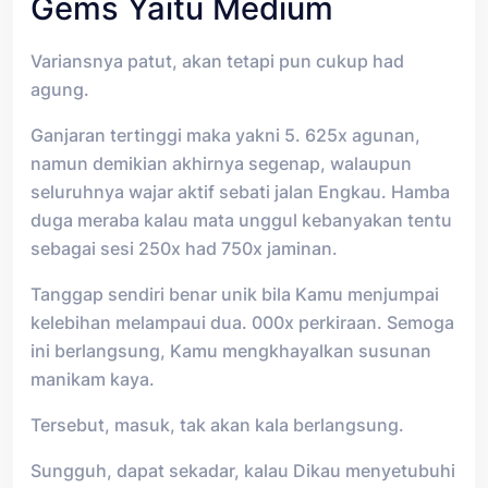
Gems Yaitu Medium
Variansnya patut, akan tetapi pun cukup had
agung.
Ganjaran tertinggi maka yakni 5. 625x agunan,
namun demikian akhirnya segenap, walaupun
seluruhnya wajar aktif sebati jalan Engkau. Hamba
duga meraba kalau mata unggul kebanyakan tentu
sebagai sesi 250x had 750x jaminan.
Tanggap sendiri benar unik bila Kamu menjumpai
kelebihan melampaui dua. 000x perkiraan. Semoga
ini berlangsung, Kamu mengkhayalkan susunan
manikam kaya.
Tersebut, masuk, tak akan kala berlangsung.
Sungguh, dapat sekadar, kalau Dikau menyetubuhi