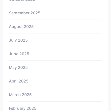
September 2025
August 2025
July 2025
June 2025
May 2025
April 2025
March 2025
February 2025