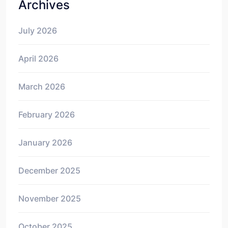
Archives
July 2026
April 2026
March 2026
February 2026
January 2026
December 2025
November 2025
October 2025