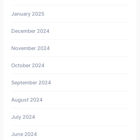
January 2025
December 2024
November 2024
October 2024
September 2024
August 2024
July 2024
June 2024