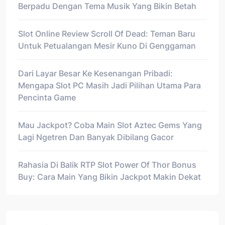
Berpadu Dengan Tema Musik Yang Bikin Betah
Slot Online Review Scroll Of Dead: Teman Baru
Untuk Petualangan Mesir Kuno Di Genggaman
Dari Layar Besar Ke Kesenangan Pribadi:
Mengapa Slot PC Masih Jadi Pilihan Utama Para
Pencinta Game
Mau Jackpot? Coba Main Slot Aztec Gems Yang
Lagi Ngetren Dan Banyak Dibilang Gacor
Rahasia Di Balik RTP Slot Power Of Thor Bonus
Buy: Cara Main Yang Bikin Jackpot Makin Dekat