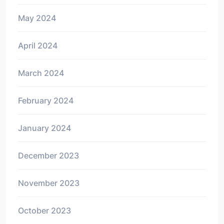
May 2024
April 2024
March 2024
February 2024
January 2024
December 2023
November 2023
October 2023