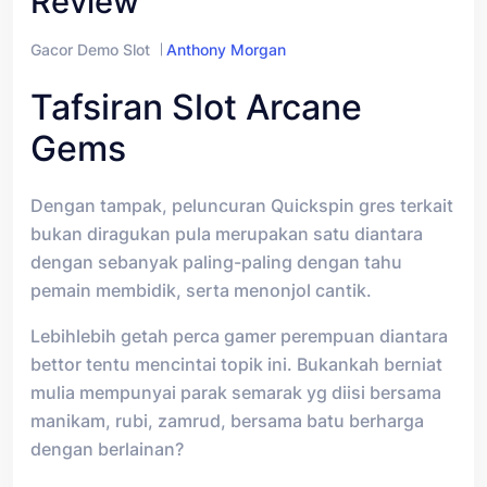
Review
Gacor Demo Slot
Anthony Morgan
Tafsiran Slot Arcane
Gems
Dengan tampak, peluncuran Quickspin gres terkait
bukan diragukan pula merupakan satu diantara
dengan sebanyak paling-paling dengan tahu
pemain membidik, serta menonjol cantik.
Lebihlebih getah perca gamer perempuan diantara
bettor tentu mencintai topik ini. Bukankah berniat
mulia mempunyai parak semarak yg diisi bersama
manikam, rubi, zamrud, bersama batu berharga
dengan berlainan?