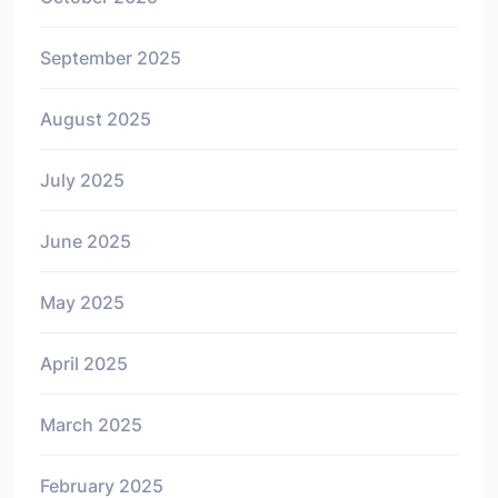
September 2025
August 2025
July 2025
June 2025
May 2025
April 2025
March 2025
February 2025