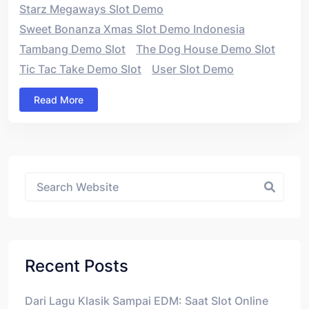
Starz Megaways Slot Demo
Sweet Bonanza Xmas Slot Demo Indonesia
Tambang Demo Slot
The Dog House Demo Slot
Tic Tac Take Demo Slot
User Slot Demo
Read More
Asides
Recent Posts
Dari Lagu Klasik Sampai EDM: Saat Slot Online