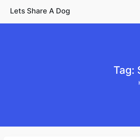
Skip to content
Lets Share A Dog
Tag: