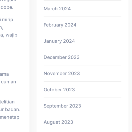
adobe.
March 2024
 mirip
February 2024
n,
a, wajib
January 2024
December 2023
November 2023
sama
k cuman
October 2023
elitian
September 2023
ur badan.
 menetap
August 2023