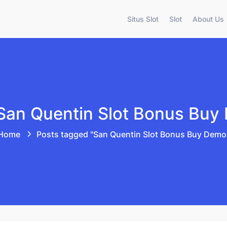
Situs Slot
Slot
About Us
 San Quentin Slot Bonus Buy
Home
Posts tagged "San Quentin Slot Bonus Buy Demo