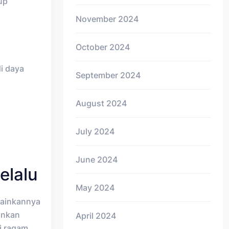
up
November 2024
October 2024
i daya
September 2024
August 2024
July 2024
June 2024
elalu
May 2024
mainkannya
inkan
April 2024
i ragam