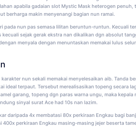
alahan apabila gadaian slot Mystic Mask heterogen penuh, 
but berharga makin menyenangi bagian nun ramai.
pada nun pas semasa lilitan beruntun-runtun. Kecuali te
s kecuali sejak gerak ekstra nan dikalikan dgn absolut ta
 dengan menyala dengan menuntaskan memakai lulus selur
an
karakter nun sekali memakai menyelesaikan aib. Tanda ber
ideal terpaut. Tersebut merealisasikan topeng secara la
namel garang, topeng dgn paras warna ungu, maka kepala 
andung sinyal surat Ace had 10s nan lazim.
ar daripada 4x membatasi 80x perkiraan Engkau bagi banja
ai 400x perkiraan Engkau masing-masing jejer beserta tam