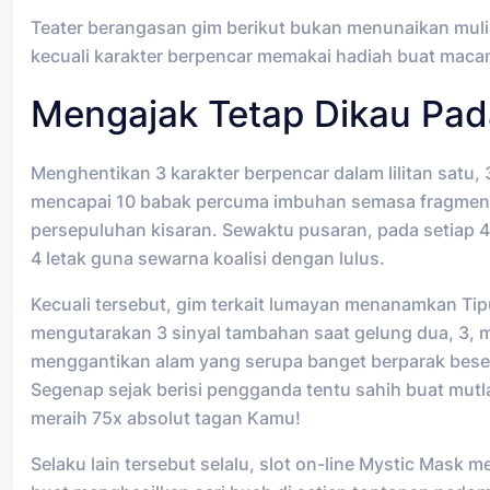
Teater berangasan gim berikut bukan menunaikan muli
kecuali karakter berpencar memakai hadiah buat mac
Mengajak Tetap Dikau Pad
Menghentikan 3 karakter berpencar dalam lilitan satu
mencapai 10 babak percuma imbuhan semasa fragmen f
persepuluhan kisaran. Sewaktu pusaran, pada setiap 4
4 letak guna sewarna koalisi dengan lulus.
Kecuali tersebut, gim terkait lumayan menanamkan Tip
mengutarakan 3 sinyal tambahan saat gelung dua, 3, 
menggantikan alam yang serupa banget berparak besert
Segenap sejak berisi pengganda tentu sahih buat mutla
meraih 75x absolut tagan Kamu!
Selaku lain tersebut selalu, slot on-line Mystic Ma