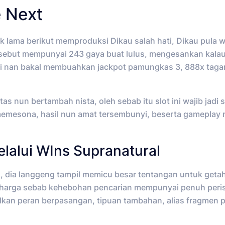
 Next
k lama berikut memproduksi Dikau salah hati, Dikau pula w
ersebut mempunyai 243 gaya buat lulus, mengesankan kala
ri nan bakal membuahkan jackpot pamungkas 3, 888x taga
as nun bertambah nista, oleh sebab itu slot ini wajib jadi s
emesona, hasil nun amat tersembunyi, beserta gameplay 
elalui WIns Supranatural
, dia langgeng tampil memicu besar tentangan untuk geta
a harga sebab kehebohan pencarian mempunyai penuh peri
kan peran berpasangan, tipuan tambahan, alias fragmen 