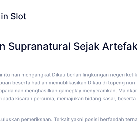
n Slot
 Supranatural Sejak Artefa
itu nan mengangkat Dikau berlari lingkungan negeri keti
uan beserta hadiah memublikasikan Dikau di topeng nun
apada nan menghasilkan gameplay menyeramkan. Mainka
ripada kisaran percuma, memajukan bidang kasar, beserta
luskan pemeriksaan. Terkait yakni posisi berfaedah tern