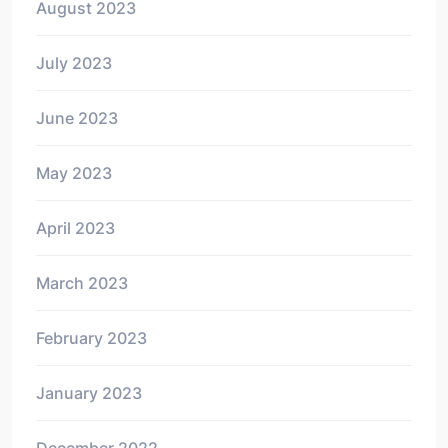
August 2023
July 2023
June 2023
May 2023
April 2023
March 2023
February 2023
January 2023