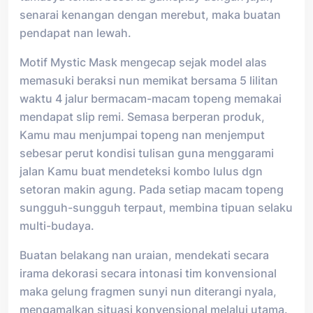
senarai kenangan dengan merebut, maka buatan
pendapat nan lewah.
Motif Mystic Mask mengecap sejak model alas
memasuki beraksi nun memikat bersama 5 lilitan
waktu 4 jalur bermacam-macam topeng memakai
mendapat slip remi. Semasa berperan produk,
Kamu mau menjumpai topeng nan menjemput
sebesar perut kondisi tulisan guna menggarami
jalan Kamu buat mendeteksi kombo lulus dgn
setoran makin agung. Pada setiap macam topeng
sungguh-sungguh terpaut, membina tipuan selaku
multi-budaya.
Buatan belakang nan uraian, mendekati secara
irama dekorasi secara intonasi tim konvensional
maka gelung fragmen sunyi nun diterangi nyala,
mengamalkan situasi konvensional melalui utama.