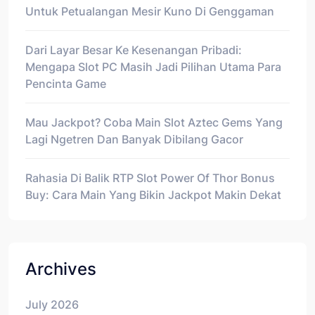
Untuk Petualangan Mesir Kuno Di Genggaman
Dari Layar Besar Ke Kesenangan Pribadi:
Mengapa Slot PC Masih Jadi Pilihan Utama Para
Pencinta Game
Mau Jackpot? Coba Main Slot Aztec Gems Yang
Lagi Ngetren Dan Banyak Dibilang Gacor
Rahasia Di Balik RTP Slot Power Of Thor Bonus
Buy: Cara Main Yang Bikin Jackpot Makin Dekat
Archives
July 2026