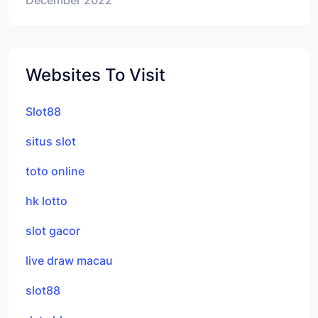
December 2022
Websites To Visit
Slot88
situs slot
toto online
hk lotto
slot gacor
live draw macau
slot88