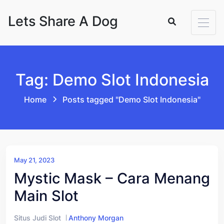
Skip to content
Lets Share A Dog
Tag: Demo Slot Indonesia
Home
Posts tagged "Demo Slot Indonesia"
May 21, 2023
Mystic Mask – Cara Menang
Main Slot
Situs Judi Slot
Anthony Morgan