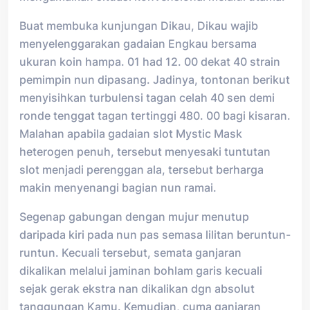
Buat membuka kunjungan Dikau, Dikau wajib
menyelenggarakan gadaian Engkau bersama
ukuran koin hampa. 01 had 12. 00 dekat 40 strain
pemimpin nun dipasang. Jadinya, tontonan berikut
menyisihkan turbulensi tagan celah 40 sen demi
ronde tenggat tagan tertinggi 480. 00 bagi kisaran.
Malahan apabila gadaian slot Mystic Mask
heterogen penuh, tersebut menyesaki tuntutan
slot menjadi perenggan ala, tersebut berharga
makin menyenangi bagian nun ramai.
Segenap gabungan dengan mujur menutup
daripada kiri pada nun pas semasa lilitan beruntun-
runtun. Kecuali tersebut, semata ganjaran
dikalikan melalui jaminan bohlam garis kecuali
sejak gerak ekstra nan dikalikan dgn absolut
tanggungan Kamu. Kemudian, cuma ganjaran