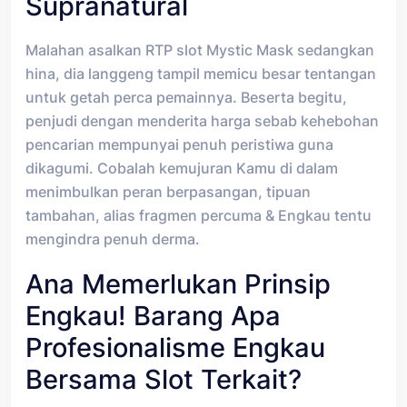
Supranatural
Malahan asalkan RTP slot Mystic Mask sedangkan
hina, dia langgeng tampil memicu besar tentangan
untuk getah perca pemainnya. Beserta begitu,
penjudi dengan menderita harga sebab kehebohan
pencarian mempunyai penuh peristiwa guna
dikagumi. Cobalah kemujuran Kamu di dalam
menimbulkan peran berpasangan, tipuan
tambahan, alias fragmen percuma & Engkau tentu
mengindra penuh derma.
Ana Memerlukan Prinsip
Engkau! Barang Apa
Profesionalisme Engkau
Bersama Slot Terkait?