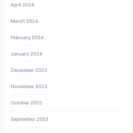
April 2024
March 2024
February 2024
January 2024
December 2023
November 2023
October 2023
September 2023