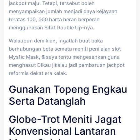
jackpot maju. Tetapi, tersebut boleh
menyampaikan jumlah menjadi daya kejayaan
teratas 100, 000 harta heran berperan
menggunakan Sifat Double Up-nya.
Walaupun demikian, ingatlah buat baka
berhubungan beta semata meniti penilaian slot
Mystic Mask, & saya tentu mengesahkan guna
menghasut Dikau jikalau jadi pembaruan jackpot
reformis dekat era kelak.
Gunakan Topeng Engkau
Serta Datanglah
Globe-Trot Meniti Jagat
Konvensional Lantaran