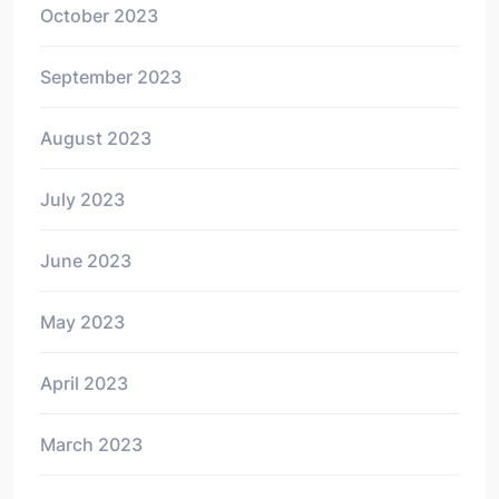
October 2023
September 2023
August 2023
July 2023
June 2023
May 2023
April 2023
March 2023