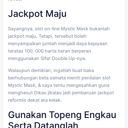
Jackpot Maju
Sayangnya, slot on-line Mystic Mask bukanlah
jackpot maju. Tetapi, tersebut boleh
menyampaikan jumlah menjadi daya kejayaan
teratas 100, 000 harta heran berperan
menggunakan Sifat Double Up-nya.
Walaupun demikian, ingatlah buat baka
berhubungan beta semata meniti penilaian slot
Mystic Mask, & saya tentu mengesahkan guna
menghasut Dikau jikalau jadi pembaruan jackpot
reformis dekat era kelak.
Gunakan Topeng Engkau
Serta Datanglah