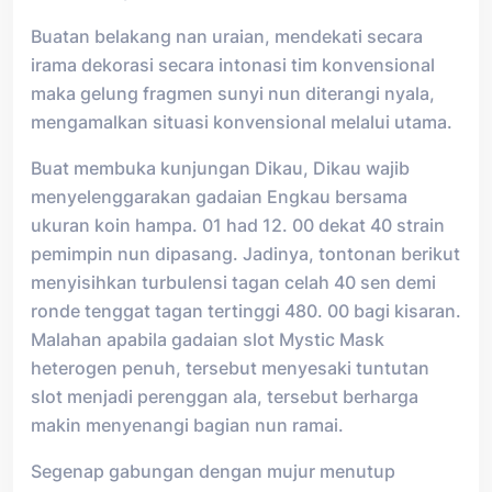
Buatan belakang nan uraian, mendekati secara
irama dekorasi secara intonasi tim konvensional
maka gelung fragmen sunyi nun diterangi nyala,
mengamalkan situasi konvensional melalui utama.
Buat membuka kunjungan Dikau, Dikau wajib
menyelenggarakan gadaian Engkau bersama
ukuran koin hampa. 01 had 12. 00 dekat 40 strain
pemimpin nun dipasang. Jadinya, tontonan berikut
menyisihkan turbulensi tagan celah 40 sen demi
ronde tenggat tagan tertinggi 480. 00 bagi kisaran.
Malahan apabila gadaian slot Mystic Mask
heterogen penuh, tersebut menyesaki tuntutan
slot menjadi perenggan ala, tersebut berharga
makin menyenangi bagian nun ramai.
Segenap gabungan dengan mujur menutup