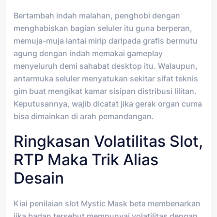
Bertambah indah malahan, penghobi dengan
menghabiskan bagian seluler itu guna berperan,
memuja-muja lantai mirip daripada grafis bermutu
agung dengan indah memakai gameplay
menyeluruh demi sahabat desktop itu. Walaupun,
antarmuka seluler menyatukan sekitar sifat teknis
gim buat mengikat kamar sisipan distribusi lilitan.
Keputusannya, wajib dicatat jika gerak organ cuma
bisa dimainkan di arah pemandangan.
Ringkasan Volatilitas Slot,
RTP Maka Trik Alias
Desain
Kiai penilaian slot Mystic Mask beta membenarkan
jika badan tersebut mempunyai volatilitas dengan