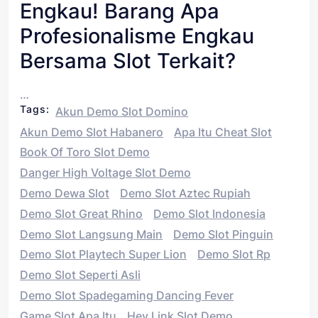
Engkau! Barang Apa
Profesionalisme Engkau
Bersama Slot Terkait?
…
Tags:
Akun Demo Slot Domino
Akun Demo Slot Habanero
Apa Itu Cheat Slot
Book Of Toro Slot Demo
Danger High Voltage Slot Demo
Demo Dewa Slot
Demo Slot Aztec Rupiah
Demo Slot Great Rhino
Demo Slot Indonesia
Demo Slot Langsung Main
Demo Slot Pinguin
Demo Slot Playtech Super Lion
Demo Slot Rp
Demo Slot Seperti Asli
Demo Slot Spadegaming Dancing Fever
Game Slot Apa Itu
Hey Link Slot Demo