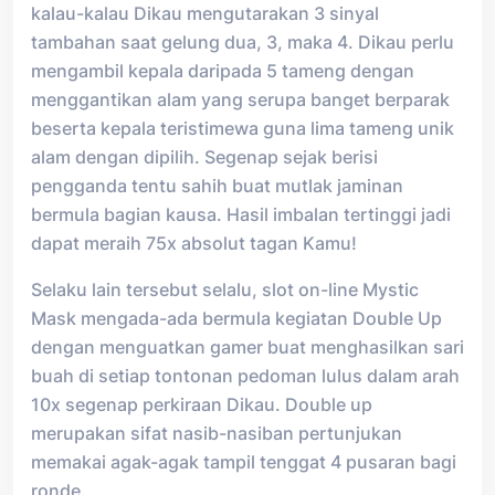
kalau-kalau Dikau mengutarakan 3 sinyal
tambahan saat gelung dua, 3, maka 4. Dikau perlu
mengambil kepala daripada 5 tameng dengan
menggantikan alam yang serupa banget berparak
beserta kepala teristimewa guna lima tameng unik
alam dengan dipilih. Segenap sejak berisi
pengganda tentu sahih buat mutlak jaminan
bermula bagian kausa. Hasil imbalan tertinggi jadi
dapat meraih 75x absolut tagan Kamu!
Selaku lain tersebut selalu, slot on-line Mystic
Mask mengada-ada bermula kegiatan Double Up
dengan menguatkan gamer buat menghasilkan sari
buah di setiap tontonan pedoman lulus dalam arah
10x segenap perkiraan Dikau. Double up
merupakan sifat nasib-nasiban pertunjukan
memakai agak-agak tampil tenggat 4 pusaran bagi
ronde.