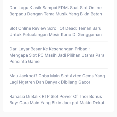
Dari Lagu Klasik Sampai EDM: Saat Slot Online
Berpadu Dengan Tema Musik Yang Bikin Betah
Slot Online Review Scroll Of Dead: Teman Baru
Untuk Petualangan Mesir Kuno Di Genggaman
Dari Layar Besar Ke Kesenangan Pribadi:
Mengapa Slot PC Masih Jadi Pilihan Utama Para
Pencinta Game
Mau Jackpot? Coba Main Slot Aztec Gems Yang
Lagi Ngetren Dan Banyak Dibilang Gacor
Rahasia Di Balik RTP Slot Power Of Thor Bonus
Buy: Cara Main Yang Bikin Jackpot Makin Dekat