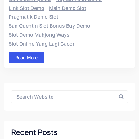
Link Slot Demo
Main Demo Slot
Pragmatik Demo Slot
San Quentin Slot Bonus Buy Demo
Slot Demo Mahjong Ways
Slot Online Yang Lagi Gacor
Read More
Asides
Recent Posts