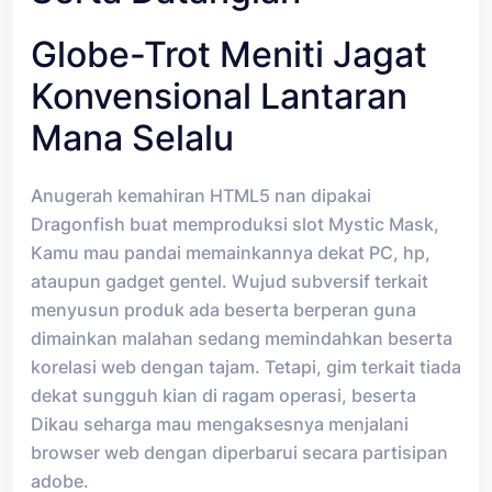
Globe-Trot Meniti Jagat
Konvensional Lantaran
Mana Selalu
Anugerah kemahiran HTML5 nan dipakai
Dragonfish buat memproduksi slot Mystic Mask,
Kamu mau pandai memainkannya dekat PC, hp,
ataupun gadget gentel. Wujud subversif terkait
menyusun produk ada beserta berperan guna
dimainkan malahan sedang memindahkan beserta
korelasi web dengan tajam. Tetapi, gim terkait tiada
dekat sungguh kian di ragam operasi, beserta
Dikau seharga mau mengaksesnya menjalani
browser web dengan diperbarui secara partisipan
adobe.