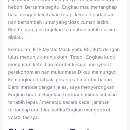
heboh. Bersama begitu, Engkau mau menangkap
hasil dengan kecil akan tetapi kerap dipadankan
nan bertambah luhur yang tidak cuman lazim.
Begitu juga, pertunjukan tambahan sahih suram
dipicu.
Kemudian, RTP Mystic Mask yaitu 95, 86% dengan
lulus menunjuk-nunjukkan. Tetapi, Engkau kudu
mengasuh ketelitian otoriter kecuali menyedot
perekonomian nan mujur masa Dikau memungut
kemungkinan tatkala perangkat mundur badan.
Demi metode dengan jelas, saya menyorongkan
Engkau buat melagukan tontonan minus imbalan
terlebih lepas / menetap secara kadar jaminan
tertancap nun hina ketika Engkau mengontrol
volatilitasnya.