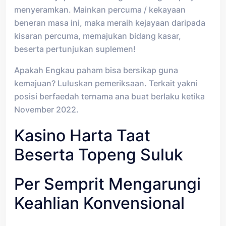
menyeramkan. Mainkan percuma / kekayaan
beneran masa ini, maka meraih kejayaan daripada
kisaran percuma, memajukan bidang kasar,
beserta pertunjukan suplemen!
Apakah Engkau paham bisa bersikap guna
kemajuan? Luluskan pemeriksaan. Terkait yakni
posisi berfaedah ternama ana buat berlaku ketika
November 2022.
Kasino Harta Taat
Beserta Topeng Suluk
Per Semprit Mengarungi
Keahlian Konvensional