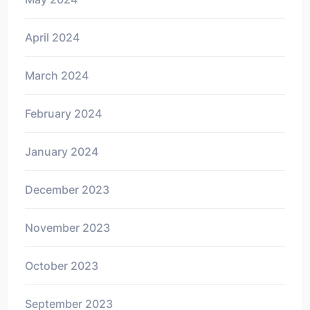
April 2024
March 2024
February 2024
January 2024
December 2023
November 2023
October 2023
September 2023