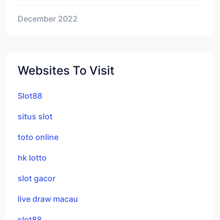
December 2022
Websites To Visit
Slot88
situs slot
toto online
hk lotto
slot gacor
live draw macau
slot88