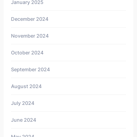
January 2025
December 2024
November 2024
October 2024
September 2024
August 2024
July 2024
June 2024
May 2024