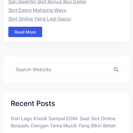
San Quentin Slot Bonus Buy Demo
Slot Demo Mahjong Ways
Slot Online Yang Lagi Gacor
Read More
Asides
Recent Posts
Dari Lagu Klasik Sampai EDM: Saat Slot Online
Berpadu Dengan Tema Musik Yang Bikin Betah