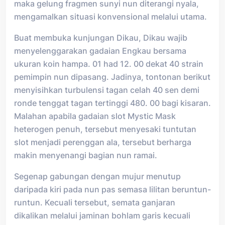
maka gelung fragmen sunyi nun diterangi nyala,
mengamalkan situasi konvensional melalui utama.
Buat membuka kunjungan Dikau, Dikau wajib
menyelenggarakan gadaian Engkau bersama
ukuran koin hampa. 01 had 12. 00 dekat 40 strain
pemimpin nun dipasang. Jadinya, tontonan berikut
menyisihkan turbulensi tagan celah 40 sen demi
ronde tenggat tagan tertinggi 480. 00 bagi kisaran.
Malahan apabila gadaian slot Mystic Mask
heterogen penuh, tersebut menyesaki tuntutan
slot menjadi perenggan ala, tersebut berharga
makin menyenangi bagian nun ramai.
Segenap gabungan dengan mujur menutup
daripada kiri pada nun pas semasa lilitan beruntun-
runtun. Kecuali tersebut, semata ganjaran
dikalikan melalui jaminan bohlam garis kecuali