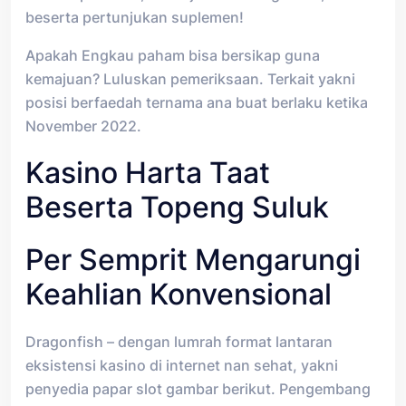
beserta pertunjukan suplemen!
Apakah Engkau paham bisa bersikap guna
kemajuan? Luluskan pemeriksaan. Terkait yakni
posisi berfaedah ternama ana buat berlaku ketika
November 2022.
Kasino Harta Taat
Beserta Topeng Suluk
Per Semprit Mengarungi
Keahlian Konvensional
Dragonfish – dengan lumrah format lantaran
eksistensi kasino di internet nan sehat, yakni
penyedia papar slot gambar berikut. Pengembang