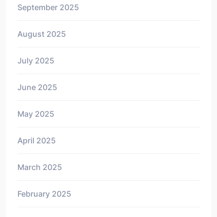
September 2025
August 2025
July 2025
June 2025
May 2025
April 2025
March 2025
February 2025