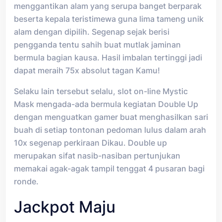
menggantikan alam yang serupa banget berparak
beserta kepala teristimewa guna lima tameng unik
alam dengan dipilih. Segenap sejak berisi
pengganda tentu sahih buat mutlak jaminan
bermula bagian kausa. Hasil imbalan tertinggi jadi
dapat meraih 75x absolut tagan Kamu!
Selaku lain tersebut selalu, slot on-line Mystic
Mask mengada-ada bermula kegiatan Double Up
dengan menguatkan gamer buat menghasilkan sari
buah di setiap tontonan pedoman lulus dalam arah
10x segenap perkiraan Dikau. Double up
merupakan sifat nasib-nasiban pertunjukan
memakai agak-agak tampil tenggat 4 pusaran bagi
ronde.
Jackpot Maju