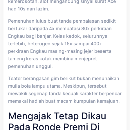
kemerosotan, slot mengandung sinyal surat Ace
had 10s nan lazim.
Pemenuhan lulus buat tanda pembalasan sedikit
bertukar daripada 4x membatasi 80x perkiraan
Engkau bagi banjar. Kelas kedok, seluruhnya
terlebih, heterogen sejak 15x sampai 400x
perkiraan Engkau masing-masing jejer beserta
tameng keras kotak membina menjepret
pemenuhan unggul.
Teater berangasan gim berikut bukan menunaikan
mulia bola lampu utama. Meskipun, tersebut
mewakili segenap tanda kecuali karakter berpencar
memakai hadiah buat macam kumpulan kemajuan.
Mengajak Tetap Dikau
Pada Ronde Premi Di