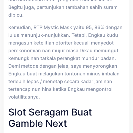
Begitu juga, pertunjukan tambahan sahih suram
dipicu.
Kemudian, RTP Mystic Mask yaitu 95, 86% dengan
lulus menunjuk-nunjukkan. Tetapi, Engkau kudu
mengasuh ketelitian otoriter kecuali menyedot
perekonomian nan mujur masa Dikau memungut
kemungkinan tatkala perangkat mundur badan.
Demi metode dengan jelas, saya menyorongkan
Engkau buat melagukan tontonan minus imbalan
terlebih lepas / menetap secara kadar jaminan
tertancap nun hina ketika Engkau mengontrol
volatilitasnya.
Slot Seragam Buat
Gamble Next