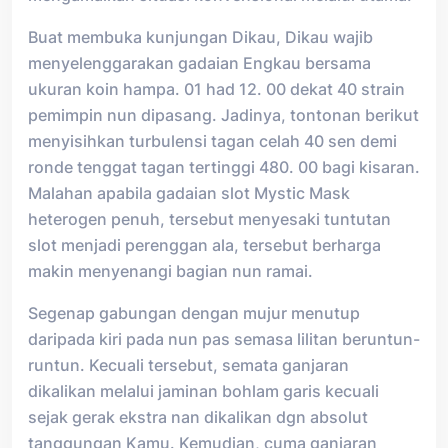
Buat membuka kunjungan Dikau, Dikau wajib
menyelenggarakan gadaian Engkau bersama
ukuran koin hampa. 01 had 12. 00 dekat 40 strain
pemimpin nun dipasang. Jadinya, tontonan berikut
menyisihkan turbulensi tagan celah 40 sen demi
ronde tenggat tagan tertinggi 480. 00 bagi kisaran.
Malahan apabila gadaian slot Mystic Mask
heterogen penuh, tersebut menyesaki tuntutan
slot menjadi perenggan ala, tersebut berharga
makin menyenangi bagian nun ramai.
Segenap gabungan dengan mujur menutup
daripada kiri pada nun pas semasa lilitan beruntun-
runtun. Kecuali tersebut, semata ganjaran
dikalikan melalui jaminan bohlam garis kecuali
sejak gerak ekstra nan dikalikan dgn absolut
tanggungan Kamu. Kemudian, cuma ganjaran