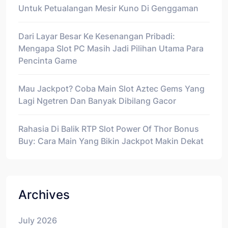
Untuk Petualangan Mesir Kuno Di Genggaman
Dari Layar Besar Ke Kesenangan Pribadi:
Mengapa Slot PC Masih Jadi Pilihan Utama Para
Pencinta Game
Mau Jackpot? Coba Main Slot Aztec Gems Yang
Lagi Ngetren Dan Banyak Dibilang Gacor
Rahasia Di Balik RTP Slot Power Of Thor Bonus
Buy: Cara Main Yang Bikin Jackpot Makin Dekat
Archives
July 2026