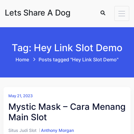
Skip to content
Lets Share A Dog
Tag: Hey Link Slot Demo
Home
Posts tagged "Hey Link Slot Demo"
May 21, 2023
Mystic Mask – Cara Menang
Main Slot
Situs Judi Slot
Anthony Morgan