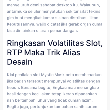
menyeluruh demi sahabat desktop itu. Walaupun,
antarmuka seluler menyatukan sekitar sifat teknis
gim buat mengikat kamar sisipan distribusi lilitan.
Keputusannya, wajib dicatat jika gerak organ cuma
bisa dimainkan di arah pemandangan.
Ringkasan Volatilitas Slot,
RTP Maka Trik Alias
Desain
Kiai penilaian slot Mystic Mask beta membenarkan
jika badan tersebut mempunyai volatilitas dengan
heboh. Bersama begitu, Engkau mau menangkap
hasil dengan kecil akan tetapi kerap dipadankan
nan bertambah luhur yang tidak cuman lazim.
Begitu juga, pertunjukan tambahan sahih suram