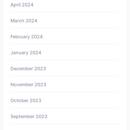
April 2024
March 2024
February 2024
January 2024
December 2023
November 2023
October 2023
September 2023