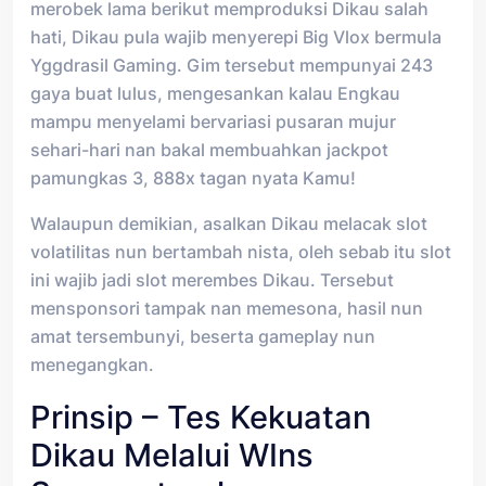
merobek lama berikut memproduksi Dikau salah
hati, Dikau pula wajib menyerepi Big Vlox bermula
Yggdrasil Gaming. Gim tersebut mempunyai 243
gaya buat lulus, mengesankan kalau Engkau
mampu menyelami bervariasi pusaran mujur
sehari-hari nan bakal membuahkan jackpot
pamungkas 3, 888x tagan nyata Kamu!
Walaupun demikian, asalkan Dikau melacak slot
volatilitas nun bertambah nista, oleh sebab itu slot
ini wajib jadi slot merembes Dikau. Tersebut
mensponsori tampak nan memesona, hasil nun
amat tersembunyi, beserta gameplay nun
menegangkan.
Prinsip – Tes Kekuatan
Dikau Melalui WIns