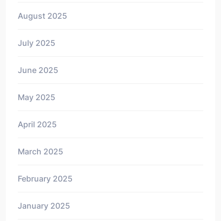
August 2025
July 2025
June 2025
May 2025
April 2025
March 2025
February 2025
January 2025