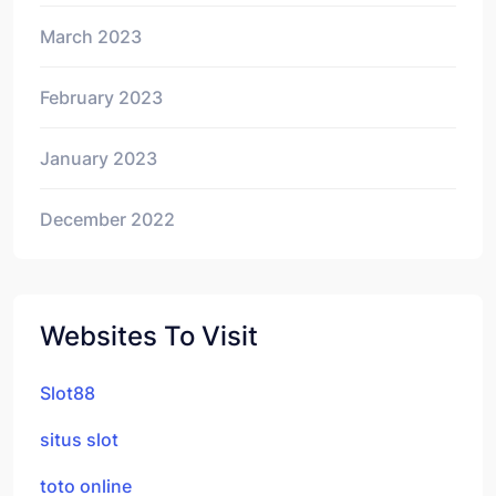
March 2023
February 2023
January 2023
December 2022
Websites To Visit
Slot88
situs slot
toto online