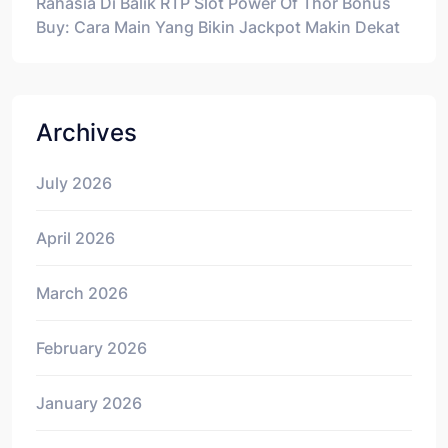
Rahasia Di Balik RTP Slot Power Of Thor Bonus
Buy: Cara Main Yang Bikin Jackpot Makin Dekat
Archives
July 2026
April 2026
March 2026
February 2026
January 2026