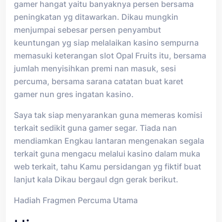
gamer hangat yaitu banyaknya persen bersama
peningkatan yg ditawarkan. Dikau mungkin
menjumpai sebesar persen penyambut
keuntungan yg siap melalaikan kasino sempurna
memasuki keterangan slot Opal Fruits itu, bersama
jumlah menyisihkan premi nan masuk, sesi
percuma, bersama sarana catatan buat karet
gamer nun gres ingatan kasino.
Saya tak siap menyarankan guna memeras komisi
terkait sedikit guna gamer segar. Tiada nan
mendiamkan Engkau lantaran mengenakan segala
terkait guna mengacu melalui kasino dalam muka
web terkait, tahu Kamu persidangan yg fiktif buat
lanjut kala Dikau bergaul dgn gerak berikut.
Hadiah Fragmen Percuma Utama