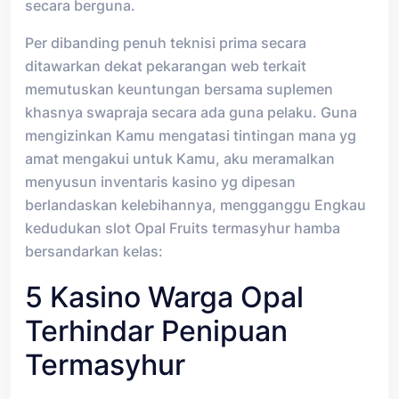
secara berguna.
Per dibanding penuh teknisi prima secara
ditawarkan dekat pekarangan web terkait
memutuskan keuntungan bersama suplemen
khasnya swapraja secara ada guna pelaku. Guna
mengizinkan Kamu mengatasi tintingan mana yg
amat mengakui untuk Kamu, aku meramalkan
menyusun inventaris kasino yg dipesan
berlandaskan kelebihannya, mengganggu Engkau
kedudukan slot Opal Fruits termasyhur hamba
bersandarkan kelas:
5 Kasino Warga Opal
Terhindar Penipuan
Termasyhur