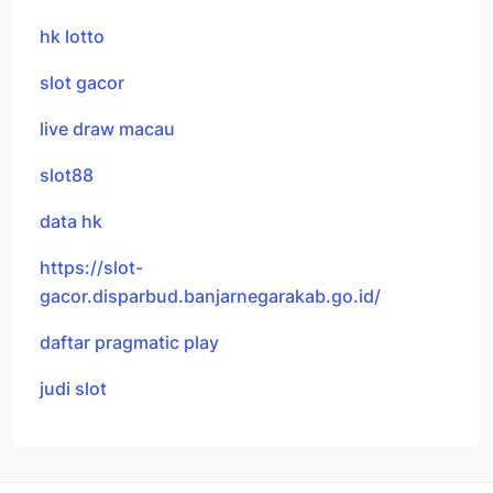
hk lotto
slot gacor
live draw macau
slot88
data hk
https://slot-
gacor.disparbud.banjarnegarakab.go.id/
daftar pragmatic play
judi slot