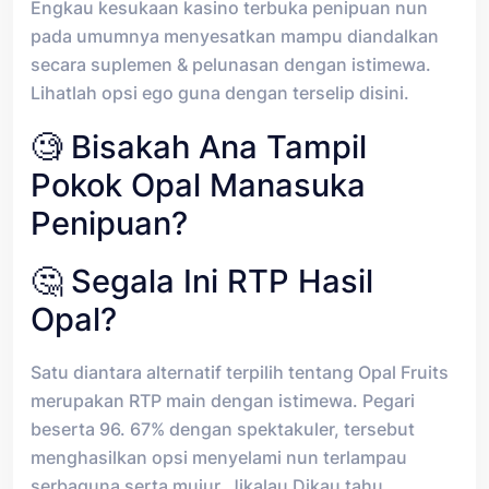
Engkau kesukaan kasino terbuka penipuan nun
pada umumnya menyesatkan mampu diandalkan
secara suplemen & pelunasan dengan istimewa.
Lihatlah opsi ego guna dengan terselip disini.
🧐 Bisakah Ana Tampil
Pokok Opal Manasuka
Penipuan?
🤔 Segala Ini RTP Hasil
Opal?
Satu diantara alternatif terpilih tentang Opal Fruits
merupakan RTP main dengan istimewa. Pegari
beserta 96. 67% dengan spektakuler, tersebut
menghasilkan opsi menyelami nun terlampau
serbaguna serta mujur. Jikalau Dikau tahu