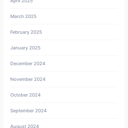
April 2025
March 2025
February 2025
January 2025
December 2024
November 2024
October 2024
September 2024
August 2024