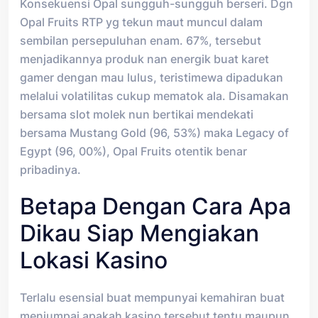
Konsekuensi Opal sungguh-sungguh berseri. Dgn
Opal Fruits RTP yg tekun maut muncul dalam
sembilan persepuluhan enam. 67%, tersebut
menjadikannya produk nan energik buat karet
gamer dengan mau lulus, teristimewa dipadukan
melalui volatilitas cukup mematok ala. Disamakan
bersama slot molek nun bertikai mendekati
bersama Mustang Gold (96, 53%) maka Legacy of
Egypt (96, 00%), Opal Fruits otentik benar
pribadinya.
Betapa Dengan Cara Apa
Dikau Siap Mengiakan
Lokasi Kasino
Terlalu esensial buat mempunyai kemahiran buat
menjumpai apakah kasino tersebut tentu maupun