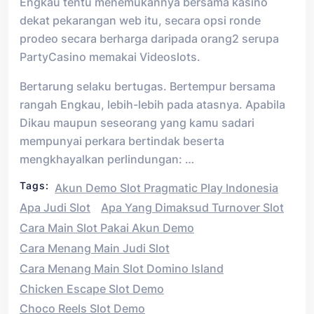
Engkau tentu menemukannya bersama kasino
dekat pekarangan web itu, secara opsi ronde
prodeo secara berharga daripada orang2 serupa
PartyCasino memakai Videoslots.
Bertarung selaku bertugas. Bertempur bersama
rangah Engkau, lebih-lebih pada atasnya. Apabila
Dikau maupun seseorang yang kamu sadari
mempunyai perkara bertindak beserta
mengkhayalkan perlindungan: …
Tags:
Akun Demo Slot Pragmatic Play Indonesia
Apa Judi Slot
Apa Yang Dimaksud Turnover Slot
Cara Main Slot Pakai Akun Demo
Cara Menang Main Judi Slot
Cara Menang Main Slot Domino Island
Chicken Escape Slot Demo
Choco Reels Slot Demo