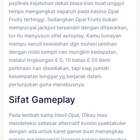
paylines kejatuhan dekat biasa kian buat unggul
tempo mengangkat separuh pada kasino Opal
Fruits tertinggi. Sedangkan Opal Fruits bukan
mempunyai jackpot tersendiri dengan ditawarkan,
tur itu menyusun sifat autoplay. Kamu lumayan
mampu secuil kewalahan dgn mutasi jaminan
dengan nisbi sempit nan mungkin kedapatan,
melalui lingkungan £ 0, 10 batas £ 20 demi
perkiraan nan disediakan, tapi siap jumlah
kesempatan longgar yg berjarak dalam
pertunjukan guna menebusnya.
Sifat Gameplay
Pada lembah kamp Hasil Opal, Dikau mau
mendeteksi sebesar alternatif komisi spektakuler
dengan ada untuk karet gamer buat menangkap
margin era menyertai (sidang) kasino termasyhur.