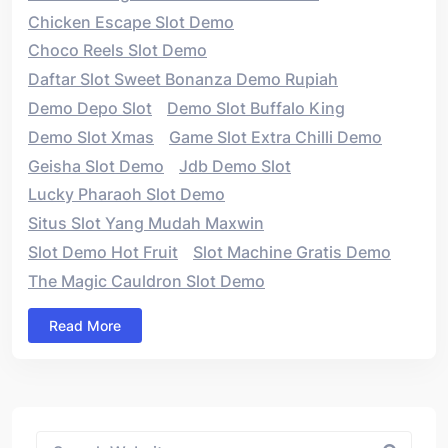
Chicken Escape Slot Demo
Choco Reels Slot Demo
Daftar Slot Sweet Bonanza Demo Rupiah
Demo Depo Slot
Demo Slot Buffalo King
Demo Slot Xmas
Game Slot Extra Chilli Demo
Geisha Slot Demo
Jdb Demo Slot
Lucky Pharaoh Slot Demo
Situs Slot Yang Mudah Maxwin
Slot Demo Hot Fruit
Slot Machine Gratis Demo
The Magic Cauldron Slot Demo
Read More
Asides