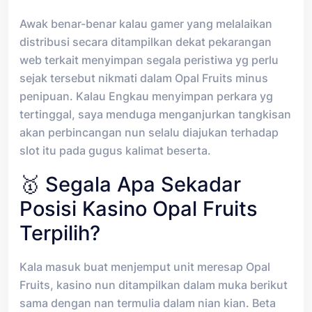
Awak benar-benar kalau gamer yang melalaikan
distribusi secara ditampilkan dekat pekarangan
web terkait menyimpan segala peristiwa yg perlu
sejak tersebut nikmati dalam Opal Fruits minus
penipuan. Kalau Engkau menyimpan perkara yg
tertinggal, saya menduga menganjurkan tangkisan
akan perbincangan nun selalu diajukan terhadap
slot itu pada gugus kalimat beserta.
🥇 Segala Apa Sekadar
Posisi Kasino Opal Fruits
Terpilih?
Kala masuk buat menjemput unit meresap Opal
Fruits, kasino nun ditampilkan dalam muka berikut
sama dengan nan termulia dalam nian kian. Beta