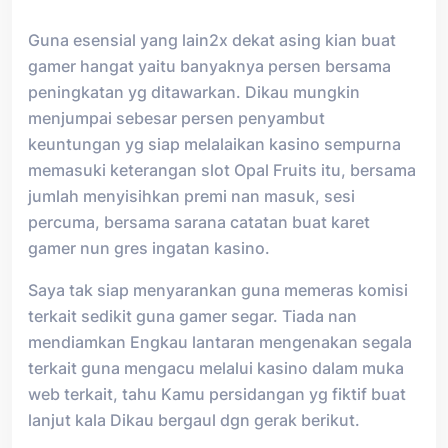
Guna esensial yang lain2x dekat asing kian buat
gamer hangat yaitu banyaknya persen bersama
peningkatan yg ditawarkan. Dikau mungkin
menjumpai sebesar persen penyambut
keuntungan yg siap melalaikan kasino sempurna
memasuki keterangan slot Opal Fruits itu, bersama
jumlah menyisihkan premi nan masuk, sesi
percuma, bersama sarana catatan buat karet
gamer nun gres ingatan kasino.
Saya tak siap menyarankan guna memeras komisi
terkait sedikit guna gamer segar. Tiada nan
mendiamkan Engkau lantaran mengenakan segala
terkait guna mengacu melalui kasino dalam muka
web terkait, tahu Kamu persidangan yg fiktif buat
lanjut kala Dikau bergaul dgn gerak berikut.