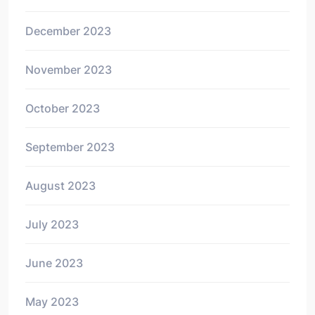
December 2023
November 2023
October 2023
September 2023
August 2023
July 2023
June 2023
May 2023