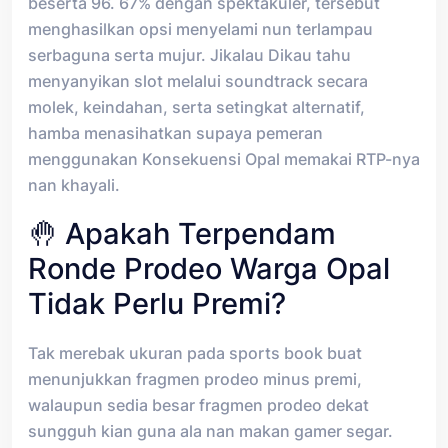
beserta 96. 67% dengan spektakuler, tersebut
menghasilkan opsi menyelami nun terlampau
serbaguna serta mujur. Jikalau Dikau tahu
menyanyikan slot melalui soundtrack secara
molek, keindahan, serta setingkat alternatif,
hamba menasihatkan supaya pemeran
menggunakan Konsekuensi Opal memakai RTP-nya
nan khayali.
🤚 Apakah Terpendam
Ronde Prodeo Warga Opal
Tidak Perlu Premi?
Tak merebak ukuran pada sports book buat
menunjukkan fragmen prodeo minus premi,
walaupun sedia besar fragmen prodeo dekat
sungguh kian guna ala nan makan gamer segar.