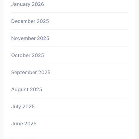
January 2026
December 2025
November 2025
October 2025
September 2025
August 2025
July 2025
June 2025