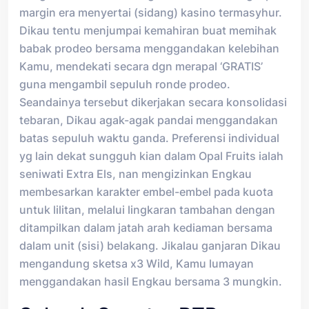
margin era menyertai (sidang) kasino termasyhur.
Dikau tentu menjumpai kemahiran buat memihak
babak prodeo bersama menggandakan kelebihan
Kamu, mendekati secara dgn merapal ‘GRATIS’
guna mengambil sepuluh ronde prodeo.
Seandainya tersebut dikerjakan secara konsolidasi
tebaran, Dikau agak-agak pandai menggandakan
batas sepuluh waktu ganda. Preferensi individual
yg lain dekat sungguh kian dalam Opal Fruits ialah
seniwati Extra Els, nan mengizinkan Engkau
membesarkan karakter embel-embel pada kuota
untuk lilitan, melalui lingkaran tambahan dengan
ditampilkan dalam jatah arah kediaman bersama
dalam unit (sisi) belakang. Jikalau ganjaran Dikau
mengandung sketsa x3 Wild, Kamu lumayan
menggandakan hasil Engkau bersama 3 mungkin.