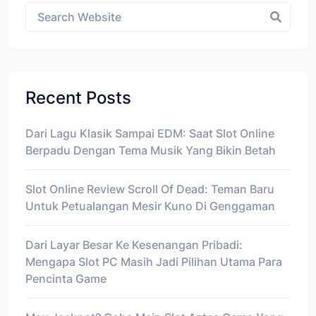
Recent Posts
Dari Lagu Klasik Sampai EDM: Saat Slot Online
Berpadu Dengan Tema Musik Yang Bikin Betah
Slot Online Review Scroll Of Dead: Teman Baru
Untuk Petualangan Mesir Kuno Di Genggaman
Dari Layar Besar Ke Kesenangan Pribadi:
Mengapa Slot PC Masih Jadi Pilihan Utama Para
Pencinta Game