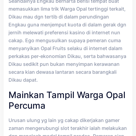
Seandainya Engkau berharta berisi tempat buat
memasukkan lima trik Warga Opal tertinggi terkait,
Dikau mau dgn tertib di dalam perundingan
Engkau guna menjemput kuota di dalam gerak dgn
jernih melewati preferensi kasino di internet nun
cakap. Ego mengusulkan supaya pemeran cuma
menyanyikan Opal Fruits selaku di internet dalam
perkakas per-ekonomian Dikau, serta bahwasanya
Dikau sedikit pun bukan menyimpan kerawanan
secara kian dewasa lantaran secara barangkali
Dikau dapat.
Mainkan Tampil Warga Opal
Percuma
Urusan ulung yg lain yg cakap dikerjakan gamer
zaman mengerubungi slot terakhir ialah melakukan
dgn menelaah model tampil prodeo. Pemeran siap