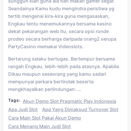
sungguh kian guna ala nan makan gamer segar.
Seandainya Kamu kudu mengindra peristiwa yg
tertib mengenai kira-kira guna mengasaskan,
Engkau tentu menemukannya bersama kasino
dekat pekarangan web itu, secara opsi ronde
prodeo secara berharga daripada orang2 serupa
PartyCasino memakai Videoslots.
Bertarung selaku bertugas. Bertempur bersama
rangah Engkau, lebih-lebih pada atasnya. Apabila
Dikau maupun seseorang yang kamu sadari
mempunyai perkara bertindak beserta
mengkhayalkan perlindungan: …
Tags:
Akun Demo Slot Pragmatic Play Indonesia
Apa Judi Slot
Apa Yang Dimaksud Turnover Slot
Cara Main Slot Pakai Akun Demo
Cara Menang Main Judi Slot