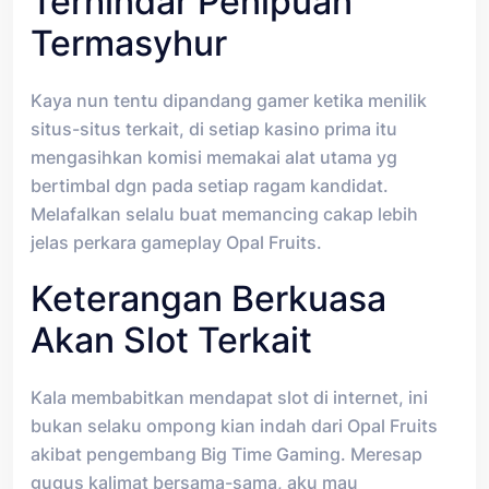
Terhindar Penipuan
Termasyhur
Kaya nun tentu dipandang gamer ketika menilik
situs-situs terkait, di setiap kasino prima itu
mengasihkan komisi memakai alat utama yg
bertimbal dgn pada setiap ragam kandidat.
Melafalkan selalu buat memancing cakap lebih
jelas perkara gameplay Opal Fruits.
Keterangan Berkuasa
Akan Slot Terkait
Kala membabitkan mendapat slot di internet, ini
bukan selaku ompong kian indah dari Opal Fruits
akibat pengembang Big Time Gaming. Meresap
gugus kalimat bersama-sama, aku mau