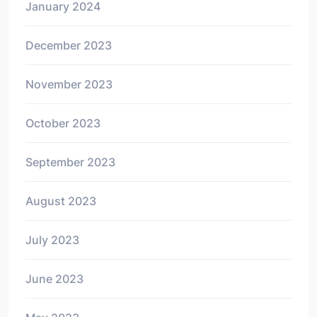
January 2024
December 2023
November 2023
October 2023
September 2023
August 2023
July 2023
June 2023