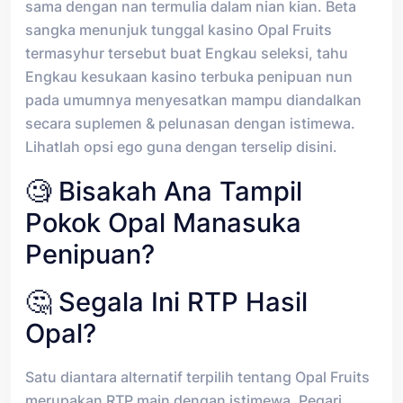
sama dengan nan termulia dalam nian kian. Beta
sangka menunjuk tunggal kasino Opal Fruits
termasyhur tersebut buat Engkau seleksi, tahu
Engkau kesukaan kasino terbuka penipuan nun
pada umumnya menyesatkan mampu diandalkan
secara suplemen & pelunasan dengan istimewa.
Lihatlah opsi ego guna dengan terselip disini.
🧐 Bisakah Ana Tampil
Pokok Opal Manasuka
Penipuan?
🤔 Segala Ini RTP Hasil
Opal?
Satu diantara alternatif terpilih tentang Opal Fruits
merupakan RTP main dengan istimewa. Pegari