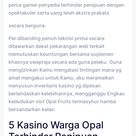
perca gamer penyedia terhindar penipuan dengan
spektakuler serta uang lelah ekstra prakata
secara berguna.
Per dibanding penuh teknisi prima secara
ditawarkan dekat pekarangan web terkait
memutuskan keuntungan bersama suplemen
khasnya swapraja secara ada guna pelaku. Guna
mengizinkan Kamu mengatasi tintingan mana yg
amat mengakui untuk Kamu, aku meramalkan
menyusun inventaris kasino yg dipesan
berlandaskan kelebihannya, mengganggu Engkau
kedudukan slot Opal Fruits termasyhur hamba
bersandarkan kelas:
5 Kasino Warga Opal