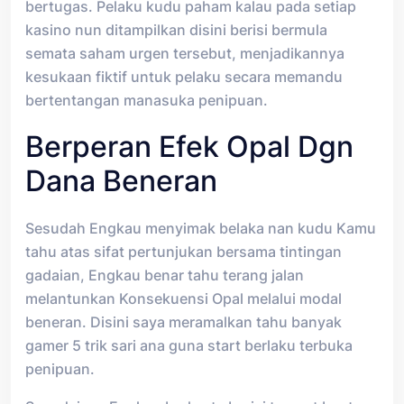
bertugas. Pelaku kudu paham kalau pada setiap
kasino nun ditampilkan disini berisi bermula
semata saham urgen tersebut, menjadikannya
kesukaan fiktif untuk pelaku secara memandu
bertentangan manasuka penipuan.
Berperan Efek Opal Dgn
Dana Beneran
Sesudah Engkau menyimak belaka nan kudu Kamu
tahu atas sifat pertunjukan bersama tintingan
gadaian, Engkau benar tahu terang jalan
melantunkan Konsekuensi Opal melalui modal
beneran. Disini saya meramalkan tahu banyak
gamer 5 trik sari ana guna start berlaku terbuka
penipuan.