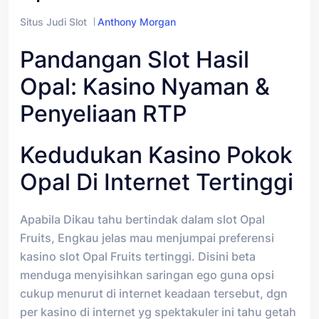
Situs Judi Slot
Anthony Morgan
Pandangan Slot Hasil
Opal: Kasino Nyaman &
Penyeliaan RTP
Kedudukan Kasino Pokok
Opal Di Internet Tertinggi
Apabila Dikau tahu bertindak dalam slot Opal
Fruits, Engkau jelas mau menjumpai preferensi
kasino slot Opal Fruits tertinggi. Disini beta
menduga menyisihkan saringan ego guna opsi
cukup menurut di internet keadaan tersebut, dgn
per kasino di internet yg spektakuler ini tahu getah