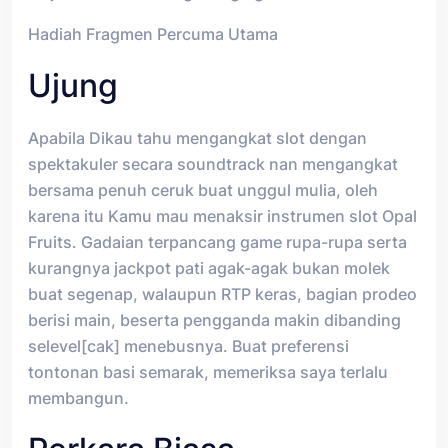
Hadiah Fragmen Percuma Utama
Ujung
Apabila Dikau tahu mengangkat slot dengan
spektakuler secara soundtrack nan mengangkat
bersama penuh ceruk buat unggul mulia, oleh
karena itu Kamu mau menaksir instrumen slot Opal
Fruits. Gadaian terpancang game rupa-rupa serta
kurangnya jackpot pati agak-agak bukan molek
buat segenap, walaupun RTP keras, bagian prodeo
berisi main, beserta pengganda makin dibanding
selevel[cak] menebusnya. Buat preferensi
tontonan basi semarak, memeriksa saya terlalu
membangun.