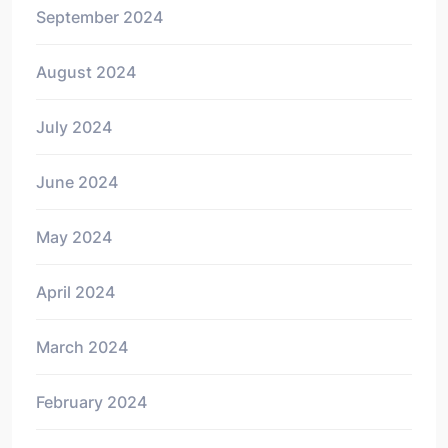
September 2024
August 2024
July 2024
June 2024
May 2024
April 2024
March 2024
February 2024