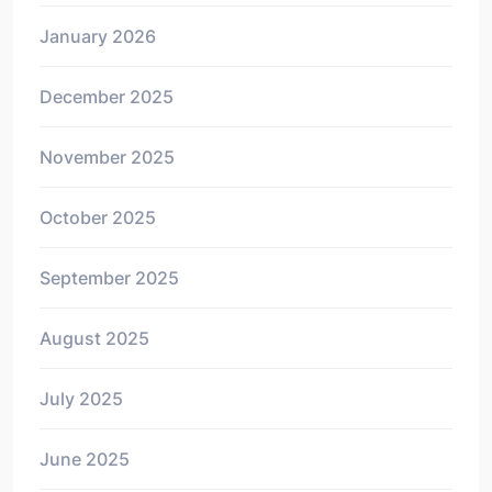
January 2026
December 2025
November 2025
October 2025
September 2025
August 2025
July 2025
June 2025