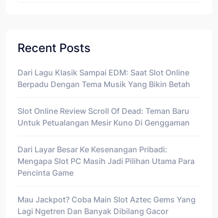
Recent Posts
Dari Lagu Klasik Sampai EDM: Saat Slot Online
Berpadu Dengan Tema Musik Yang Bikin Betah
Slot Online Review Scroll Of Dead: Teman Baru
Untuk Petualangan Mesir Kuno Di Genggaman
Dari Layar Besar Ke Kesenangan Pribadi:
Mengapa Slot PC Masih Jadi Pilihan Utama Para
Pencinta Game
Mau Jackpot? Coba Main Slot Aztec Gems Yang
Lagi Ngetren Dan Banyak Dibilang Gacor