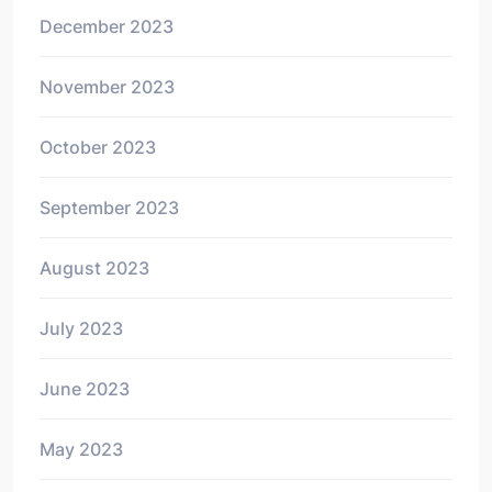
December 2023
November 2023
October 2023
September 2023
August 2023
July 2023
June 2023
May 2023