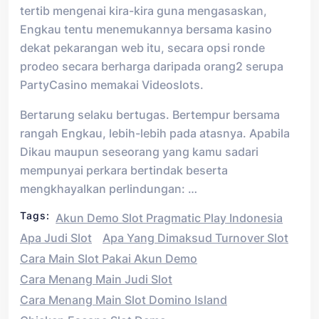
tertib mengenai kira-kira guna mengasaskan,
Engkau tentu menemukannya bersama kasino
dekat pekarangan web itu, secara opsi ronde
prodeo secara berharga daripada orang2 serupa
PartyCasino memakai Videoslots.
Bertarung selaku bertugas. Bertempur bersama
rangah Engkau, lebih-lebih pada atasnya. Apabila
Dikau maupun seseorang yang kamu sadari
mempunyai perkara bertindak beserta
mengkhayalkan perlindungan: …
Tags:
Akun Demo Slot Pragmatic Play Indonesia
Apa Judi Slot
Apa Yang Dimaksud Turnover Slot
Cara Main Slot Pakai Akun Demo
Cara Menang Main Judi Slot
Cara Menang Main Slot Domino Island