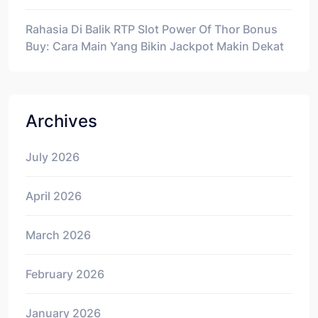
Rahasia Di Balik RTP Slot Power Of Thor Bonus
Buy: Cara Main Yang Bikin Jackpot Makin Dekat
Archives
July 2026
April 2026
March 2026
February 2026
January 2026