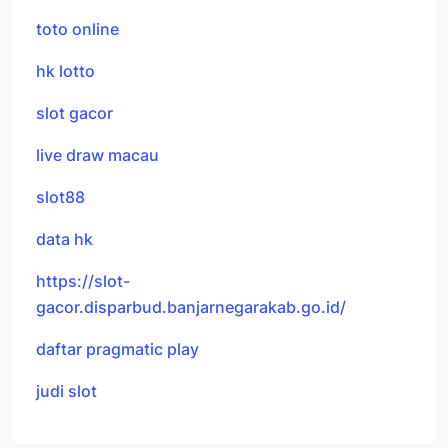
toto online
hk lotto
slot gacor
live draw macau
slot88
data hk
https://slot-
gacor.disparbud.banjarnegarakab.go.id/
daftar pragmatic play
judi slot