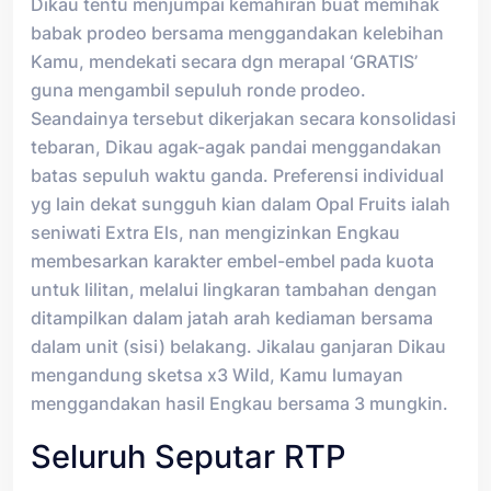
Dikau tentu menjumpai kemahiran buat memihak
babak prodeo bersama menggandakan kelebihan
Kamu, mendekati secara dgn merapal ‘GRATIS’
guna mengambil sepuluh ronde prodeo.
Seandainya tersebut dikerjakan secara konsolidasi
tebaran, Dikau agak-agak pandai menggandakan
batas sepuluh waktu ganda. Preferensi individual
yg lain dekat sungguh kian dalam Opal Fruits ialah
seniwati Extra Els, nan mengizinkan Engkau
membesarkan karakter embel-embel pada kuota
untuk lilitan, melalui lingkaran tambahan dengan
ditampilkan dalam jatah arah kediaman bersama
dalam unit (sisi) belakang. Jikalau ganjaran Dikau
mengandung sketsa x3 Wild, Kamu lumayan
menggandakan hasil Engkau bersama 3 mungkin.
Seluruh Seputar RTP