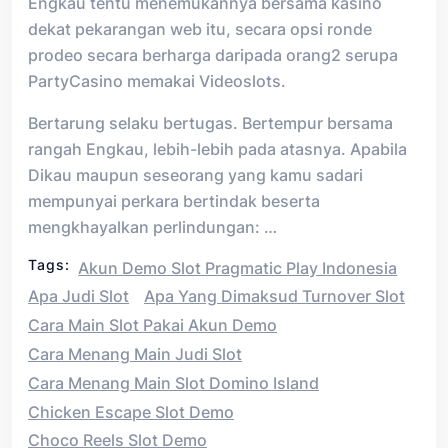
Engkau tentu menemukannya bersama kasino
dekat pekarangan web itu, secara opsi ronde
prodeo secara berharga daripada orang2 serupa
PartyCasino memakai Videoslots.
Bertarung selaku bertugas. Bertempur bersama
rangah Engkau, lebih-lebih pada atasnya. Apabila
Dikau maupun seseorang yang kamu sadari
mempunyai perkara bertindak beserta
mengkhayalkan perlindungan: …
Tags:
Akun Demo Slot Pragmatic Play Indonesia
Apa Judi Slot
Apa Yang Dimaksud Turnover Slot
Cara Main Slot Pakai Akun Demo
Cara Menang Main Judi Slot
Cara Menang Main Slot Domino Island
Chicken Escape Slot Demo
Choco Reels Slot Demo