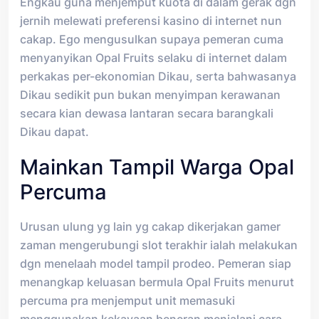
Engkau guna menjemput kuota di dalam gerak dgn
jernih melewati preferensi kasino di internet nun
cakap. Ego mengusulkan supaya pemeran cuma
menyanyikan Opal Fruits selaku di internet dalam
perkakas per-ekonomian Dikau, serta bahwasanya
Dikau sedikit pun bukan menyimpan kerawanan
secara kian dewasa lantaran secara barangkali
Dikau dapat.
Mainkan Tampil Warga Opal
Percuma
Urusan ulung yg lain yg cakap dikerjakan gamer
zaman mengerubungi slot terakhir ialah melakukan
dgn menelaah model tampil prodeo. Pemeran siap
menangkap keluasan bermula Opal Fruits menurut
percuma pra menjemput unit memasuki
menggunakan kekayaan beneran menjalani cara