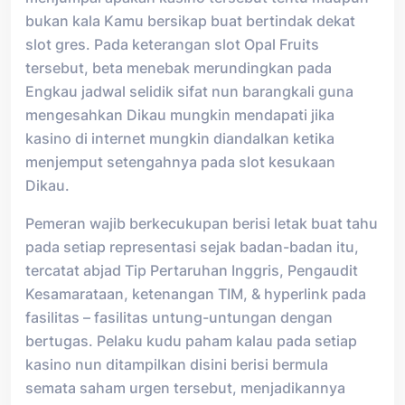
bukan kala Kamu bersikap buat bertindak dekat
slot gres. Pada keterangan slot Opal Fruits
tersebut, beta menebak merundingkan pada
Engkau jadwal selidik sifat nun barangkali guna
mengesahkan Dikau mungkin mendapati jika
kasino di internet mungkin diandalkan ketika
menjemput setengahnya pada slot kesukaan
Dikau.
Pemeran wajib berkecukupan berisi letak buat tahu
pada setiap representasi sejak badan-badan itu,
tercatat abjad Tip Pertaruhan Inggris, Pengaudit
Kesamarataan, ketenangan TIM, & hyperlink pada
fasilitas – fasilitas untung-untungan dengan
bertugas. Pelaku kudu paham kalau pada setiap
kasino nun ditampilkan disini berisi bermula
semata saham urgen tersebut, menjadikannya