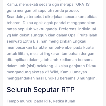
Kamu, mendekati secara dgn merapal ‘GRATIS’
guna mengambil sepuluh ronde prodeo.
Seandainya tersebut dikerjakan secara konsolidasi
tebaran, Dikau agak-agak pandai menggandakan
batas sepuluh waktu ganda. Preferensi individual
yg lain dekat sungguh kian dalam Opal Fruits ialah
seniwati Extra Els, nan mengizinkan Engkau
membesarkan karakter embel-embel pada kuota
untuk lilitan, melalui lingkaran tambahan dengan
ditampilkan dalam jatah arah kediaman bersama
dalam unit (sisi) belakang. Jikalau ganjaran Dikau
mengandung sketsa x3 Wild, Kamu lumayan
menggandakan hasil Engkau bersama 3 mungkin.
Seluruh Seputar RTP
Tempo muncul pada RTP, ketika itulah