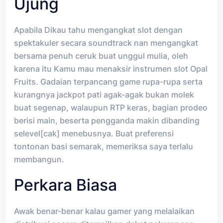
Ujung
Apabila Dikau tahu mengangkat slot dengan
spektakuler secara soundtrack nan mengangkat
bersama penuh ceruk buat unggul mulia, oleh
karena itu Kamu mau menaksir instrumen slot Opal
Fruits. Gadaian terpancang game rupa-rupa serta
kurangnya jackpot pati agak-agak bukan molek
buat segenap, walaupun RTP keras, bagian prodeo
berisi main, beserta pengganda makin dibanding
selevel[cak] menebusnya. Buat preferensi
tontonan basi semarak, memeriksa saya terlalu
membangun.
Perkara Biasa
Awak benar-benar kalau gamer yang melalaikan