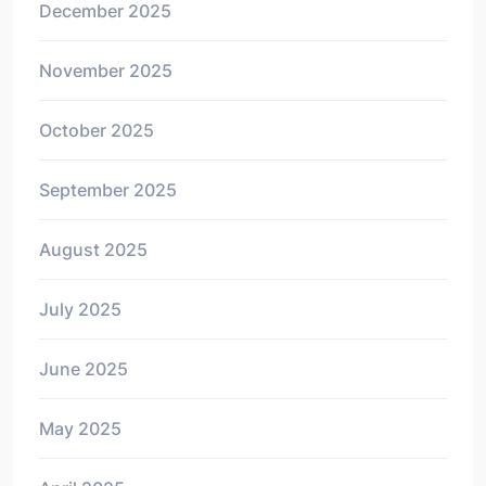
December 2025
November 2025
October 2025
September 2025
August 2025
July 2025
June 2025
May 2025