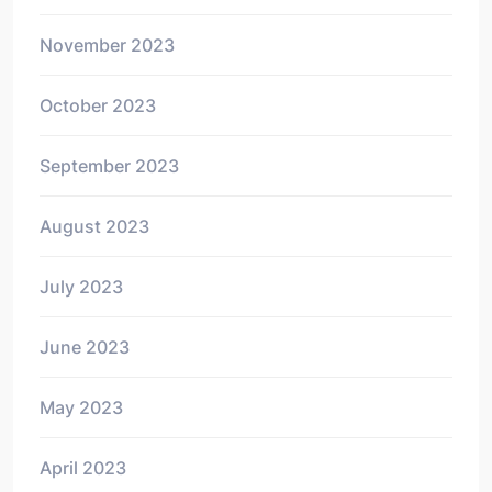
November 2023
October 2023
September 2023
August 2023
July 2023
June 2023
May 2023
April 2023