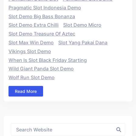
Pragmatic Slot Indonesia Demo
Slot Demo Big Bass Bonanza
Slot Demo Extra Chilli
Slot Demo Micro
Slot Demo Treasure Of Aztec
Slot Max Win Demo
Slot Yang Pakai Dana
Vikings Slot Demo
When Is Slot Black Friday Starting
Wild Giant Panda Slot Demo
Wolf Run Slot Demo
Read More
Asides