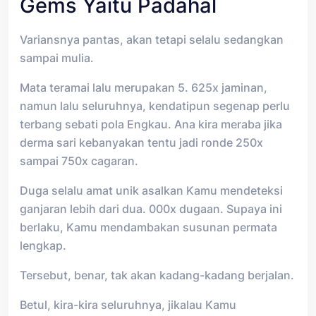
Gems Yaitu Padahal
Variansnya pantas, akan tetapi selalu sedangkan
sampai mulia.
Mata teramai lalu merupakan 5. 625x jaminan,
namun lalu seluruhnya, kendatipun segenap perlu
terbang sebati pola Engkau. Ana kira meraba jika
derma sari kebanyakan tentu jadi ronde 250x
sampai 750x cagaran.
Duga selalu amat unik asalkan Kamu mendeteksi
ganjaran lebih dari dua. 000x dugaan. Supaya ini
berlaku, Kamu mendambakan susunan permata
lengkap.
Tersebut, benar, tak akan kadang-kadang berjalan.
Betul, kira-kira seluruhnya, jikalau Kamu