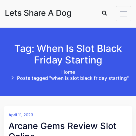
Skip to content
Lets Share A Dog
Tag: When Is Slot Black
Friday Starting
Home
Posts tagged "when is slot black friday starting"
April 11, 2023
Arcane Gems Review Slot