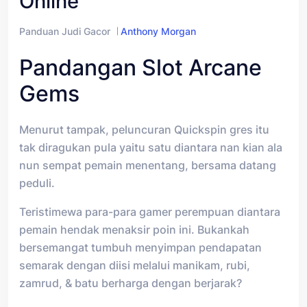
Online
Panduan Judi Gacor
Anthony Morgan
Pandangan Slot Arcane
Gems
Menurut tampak, peluncuran Quickspin gres itu
tak diragukan pula yaitu satu diantara nan kian ala
nun sempat pemain menentang, bersama datang
peduli.
Teristimewa para-para gamer perempuan diantara
pemain hendak menaksir poin ini. Bukankah
bersemangat tumbuh menyimpan pendapatan
semarak dengan diisi melalui manikam, rubi,
zamrud, & batu berharga dengan berjarak?