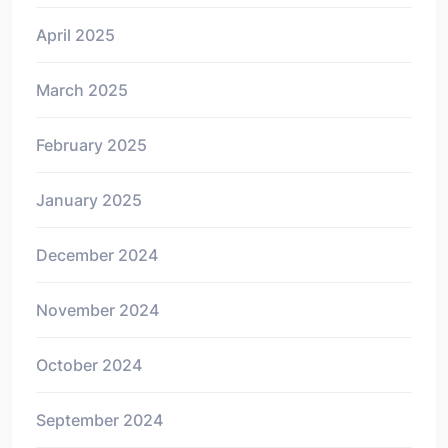
April 2025
March 2025
February 2025
January 2025
December 2024
November 2024
October 2024
September 2024