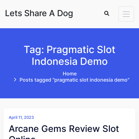
Skip to content
Lets Share A Dog
Tag: Pragmatic Slot
Indonesia Demo
Home
Posts tagged "pragmatic slot indonesia demo"
April 11, 2023
Arcane Gems Review Slot