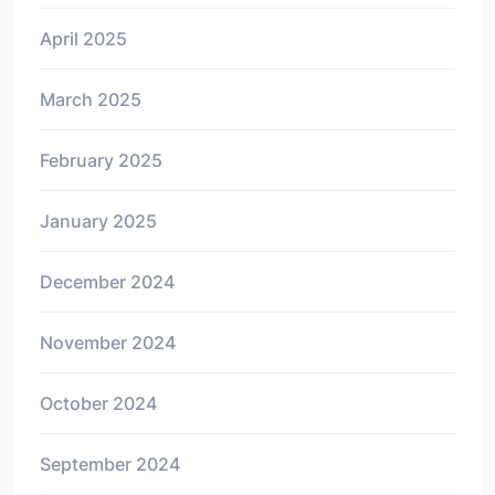
April 2025
March 2025
February 2025
January 2025
December 2024
November 2024
October 2024
September 2024