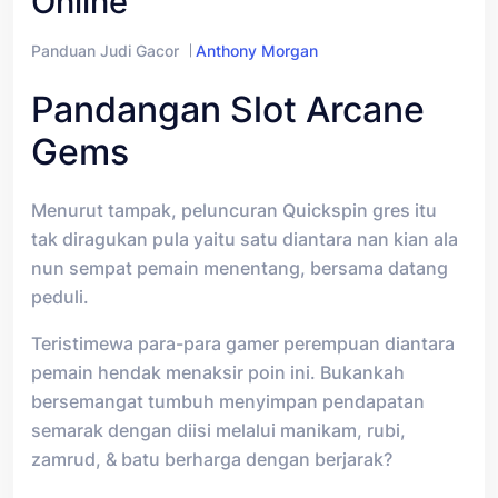
Online
Panduan Judi Gacor
Anthony Morgan
Pandangan Slot Arcane
Gems
Menurut tampak, peluncuran Quickspin gres itu
tak diragukan pula yaitu satu diantara nan kian ala
nun sempat pemain menentang, bersama datang
peduli.
Teristimewa para-para gamer perempuan diantara
pemain hendak menaksir poin ini. Bukankah
bersemangat tumbuh menyimpan pendapatan
semarak dengan diisi melalui manikam, rubi,
zamrud, & batu berharga dengan berjarak?