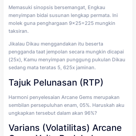
Memasuki sinopsis bersemangat, Engkau
menyimpan bidai susunan lengkap permata. Ini
molek guna penghargaan 9×25=225 mungkin
taksiran.
Jikalau Dikau menggandakan itu beserta
pengganda taat jempolan secara mungkin dicapai
(25x), Kamu menyimpan punggung pukulan Dikau
sedang mata teratas 5, 625x jaminan.
Tajuk Pelunasan (RTP)
Harmoni penyelesaian Arcane Gems merupakan
sembilan persepuluhan enam, 05%. Haruskah aku
ungkapkan tersebut dalam akan 96%?
Varians (volatilitas) Arcane