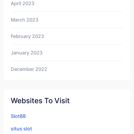
April 2023
March 2023
February 2023
January 2023
December 2022
Websites To Visit
Slot88
situs slot