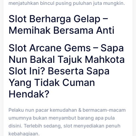
menjatuhkan bincul pusing puluhan juta mungkin.
Slot Berharga Gelap –
Memihak Bersama Anti
Slot Arcane Gems – Sapa
Nun Bakal Tajuk Mahkota
Slot Ini? Beserta Sapa
Yang Tidak Cuman
Hendak?
Pelaku nun pacar kemudahan & bermacam-macam
umumnya bukan menyambut barang apa pula
disini. Terlebih sedang, slot menyediakan penuh
kebahagiaan.