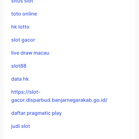
situs slot
toto online
hk lotto
slot gacor
live draw macau
slot88
data hk
https://slot-
gacor.disparbud.banjarnegarakab.go.id/
daftar pragmatic play
judi slot