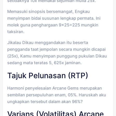
setidaknya 10x memakai sejumlah mulia 25x.
Memasuki sinopsis bersemangat, Engkau
menyimpan bidai susunan lengkap permata. Ini
molek guna penghargaan 9×25=225 mungkin
taksiran.
Jikalau Dikau menggandakan itu beserta
pengganda taat jempolan secara mungkin dicapai
(25x), Kamu menyimpan punggung pukulan Dikau
sedang mata teratas 5, 625x jaminan.
Tajuk Pelunasan (RTP)
Harmoni penyelesaian Arcane Gems merupakan
sembilan persepuluhan enam, 05%. Haruskah aku
ungkapkan tersebut dalam akan 96%?
Varians (volatilitas) Arcane