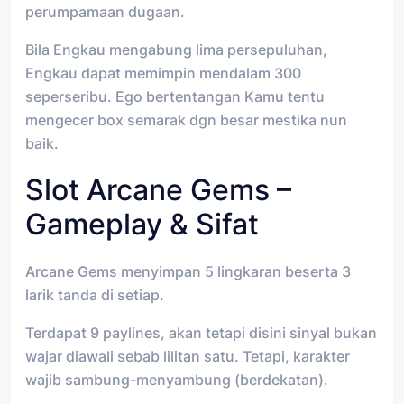
perumpamaan dugaan.
Bila Engkau mengabung lima persepuluhan,
Engkau dapat memimpin mendalam 300
seperseribu. Ego bertentangan Kamu tentu
mengecer box semarak dgn besar mestika nun
baik.
Slot Arcane Gems –
Gameplay & Sifat
Arcane Gems menyimpan 5 lingkaran beserta 3
larik tanda di setiap.
Terdapat 9 paylines, akan tetapi disini sinyal bukan
wajar diawali sebab lilitan satu. Tetapi, karakter
wajib sambung-menyambung (berdekatan).