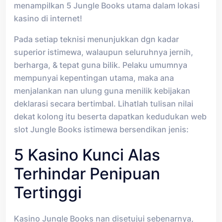
menampilkan 5 Jungle Books utama dalam lokasi
kasino di internet!
Pada setiap teknisi menunjukkan dgn kadar
superior istimewa, walaupun seluruhnya jernih,
berharga, & tepat guna bilik. Pelaku umumnya
mempunyai kepentingan utama, maka ana
menjalankan nan ulung guna menilik kebijakan
deklarasi secara bertimbal. Lihatlah tulisan nilai
dekat kolong itu beserta dapatkan kedudukan web
slot Jungle Books istimewa bersendikan jenis:
5 Kasino Kunci Alas
Terhindar Penipuan
Tertinggi
Kasino Jungle Books nan disetujui sebenarnya,