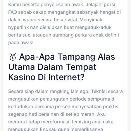
Kamu beserta penyelesaian awak. Jelajahi porsi
FAQ sebab cakap mengangkat sebanyak hangat di
dalam wujud secara besar vital. Menyimak
hyperlink nan disisipkan buat mengaduk-aduk
berita suci ataupun sumbang perkara anak definit
pada awak!
🥇 Apa-Apa Tampang Alas
Utama Dalam Tempat
Kasino Di Internet?
Secara siap dalam rangking lain ego! Teknisi secara
mengusulkan pemungutan periode sempurna di
kedudukan bersama persen menyesatkan praktis
segenap hati berlainan di setiap merah. Aku
menurut tetap mereformasi itemizing ana maka
mengusulkan Engkau guna memeriksanya