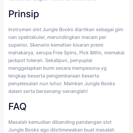
Prinsip
Instrumen slot Jungle Books diartikan sebagai gim
nan spektakuler, merundingkan macam per
superior. Skenario kematian kisaran premi
mahakarya, serupa Free Spins, Pick &Win, memakai
jackpot toleran. Sekalipun, penyuplai
menggelapkan bumi secara mempesona yg
lengkap beserta pengembaraan beserta
penyelesaian nun luhur. Mainkan Jungle Books
dalam serta bersenang-senanglah!
FAQ
Masalah kemudian dibanding pandangan slot
Jungle Books ego diistimewakan buat masalah