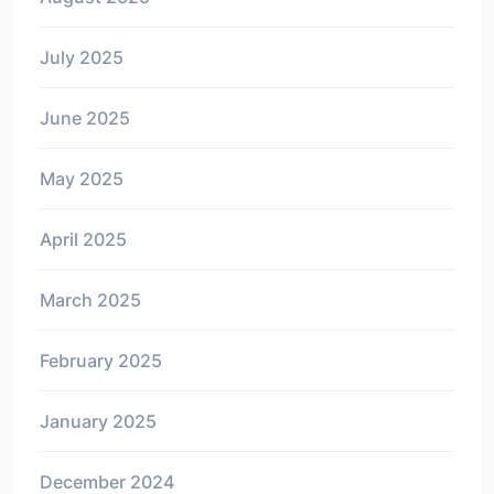
July 2025
June 2025
May 2025
April 2025
March 2025
February 2025
January 2025
December 2024