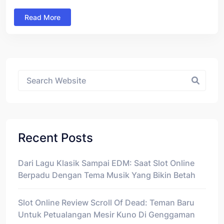
Read More
Asides
Recent Posts
Dari Lagu Klasik Sampai EDM: Saat Slot Online
Berpadu Dengan Tema Musik Yang Bikin Betah
Slot Online Review Scroll Of Dead: Teman Baru
Untuk Petualangan Mesir Kuno Di Genggaman