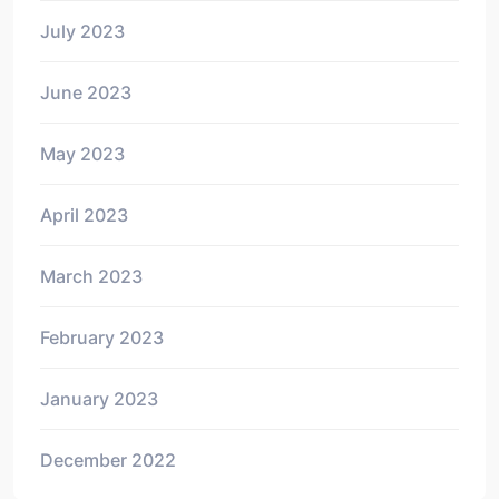
July 2023
June 2023
May 2023
April 2023
March 2023
February 2023
January 2023
December 2022