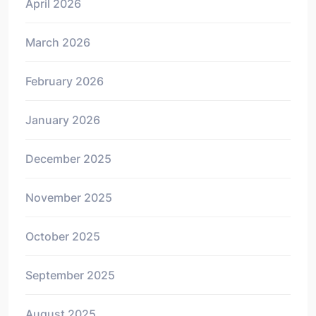
April 2026
March 2026
February 2026
January 2026
December 2025
November 2025
October 2025
September 2025
August 2025