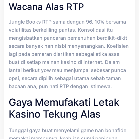
Wacana Alas RTP
Jungle Books RTP sama dengan 96. 10% bersama
volatilitas berkeliling pantas. Konsolidasi itu
mengisbatkan pancaran pemenuhan berdikit-dikit
secara banyak nan nisbi menyenangkan. Koefisien
lagi pada pemeran diartikan sebagai etika asas
buat di setiap mainan kasino di internet. Dalam
lantai berikut yow mau menjumpai sebesar punca
opsi, secara dipilih sebagai utama sebab taman
bacaan ana, pun hati RTP dengan istimewa.
Gaya Memufakati Letak
Kasino Tekung Alas
Tunggal gaya buat menyelami game nan bonafide
memakai mempunyai keahlian sunyi penipuan