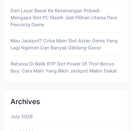
Dari Layar Besar Ke Kesenangan Pribadi:
Mengapa Slot PC Masih Jadi Pilihan Utama Para
Pencinta Game
Mau Jackpot? Coba Main Slot Aztec Gems Yang
Lagi Ngetren Dan Banyak Dibilang Gacor
Rahasia Di Balik RTP Slot Power Of Thor Bonus
Buy: Cara Main Yang Bikin Jackpot Makin Dekat
Archives
July 2026