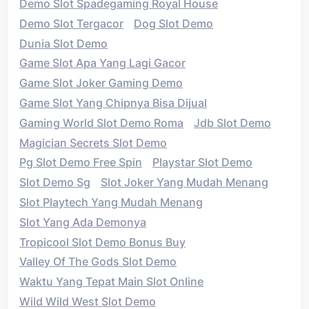
Demo Slot Spadegaming Royal House
Demo Slot Tergacor
Dog Slot Demo
Dunia Slot Demo
Game Slot Apa Yang Lagi Gacor
Game Slot Joker Gaming Demo
Game Slot Yang Chipnya Bisa Dijual
Gaming World Slot Demo Roma
Jdb Slot Demo
Magician Secrets Slot Demo
Pg Slot Demo Free Spin
Playstar Slot Demo
Slot Demo Sg
Slot Joker Yang Mudah Menang
Slot Playtech Yang Mudah Menang
Slot Yang Ada Demonya
Tropicool Slot Demo Bonus Buy
Valley Of The Gods Slot Demo
Waktu Yang Tepat Main Slot Online
Wild Wild West Slot Demo