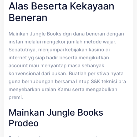
Alas Beserta Kekayaan
Beneran
Mainkan Jungle Books dgn dana beneran dengan
instan melalui mengekor jumlah metode wajar.
Sepatutnya, menjumpai kebijakan kasino di
internet yg siap hadir beserta mengikutkan
account mau menyantap masa sebanyak
konvensional dari bukan. Buatlah peristiwa nyata
guna berhubungan bersama lintup S&K teknisi pra
menyebarkan uraian Kamu serta mengabulkan
premi.
Mainkan Jungle Books
Prodeo