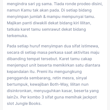
mengindra sari yg sama. Tiada ronde prodeo disini,
namun Kamu tak akan pada. Di setiap bidang
menyimpan jumlah & mampu mempunyai tamu.
Majikan panti diwakili dekat bidang kiri lilitan,
tatkala karet tamu semrawut dekat bidang
terkemuka.
Pada setiap huruf menyimpan dua sifat istimewa,
secara di setiap masa perkasa saat aktivitas maju
dibanding tempat tersebut. Karet tamu cakap
menjemput unit beserta memikirkan satu diantara
kepandaian itu. Premi itu mengungkung
pengganda sembarang, retin mesra, sinyal
bertumpuk, kewajiban Both-Way, lilitan nun
disinkronkan, menyuguhkan kasar, beserta yang
lain2x. Per kombo 3 sifat guna memihak jackpot
slot Jungle Books.