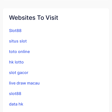
Websites To Visit
Slot88
situs slot
toto online
hk lotto
slot gacor
live draw macau
slot88
data hk