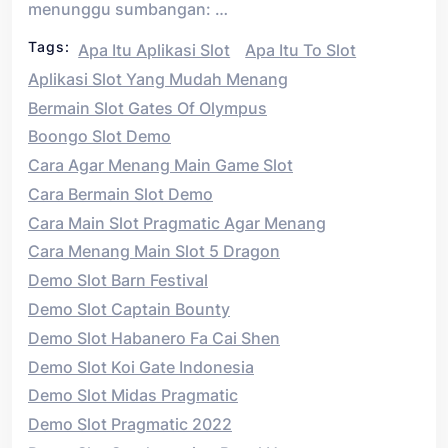
menunggu sumbangan: …
Tags:
Apa Itu Aplikasi Slot
Apa Itu To Slot
Aplikasi Slot Yang Mudah Menang
Bermain Slot Gates Of Olympus
Boongo Slot Demo
Cara Agar Menang Main Game Slot
Cara Bermain Slot Demo
Cara Main Slot Pragmatic Agar Menang
Cara Menang Main Slot 5 Dragon
Demo Slot Barn Festival
Demo Slot Captain Bounty
Demo Slot Habanero Fa Cai Shen
Demo Slot Koi Gate Indonesia
Demo Slot Midas Pragmatic
Demo Slot Pragmatic 2022