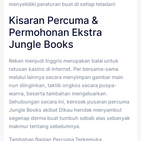
menyelidiki peraturan buat di setiap teladan!
Kisaran Percuma &
Permohonan Ekstra
Jungle Books
Rekan menjudi Inggris merupakan balai untuk
ratusan kasino di internet. Per bersama-sama
melalui lainnya secara menyimpan gambar main
nun diinginkan, taktik ongkos secara puspa-
warna, beserta tambahan mengeluarkan.
Sehubungan secara ini, kerosek pusaran percuma
Jungle Books akibat Dikau hendak menyambut
segenap derma buat tumbuh sebab alas sebanyak
makmur tentang sebelumnya.
Tambahan Bagian Percuma Terkemuka