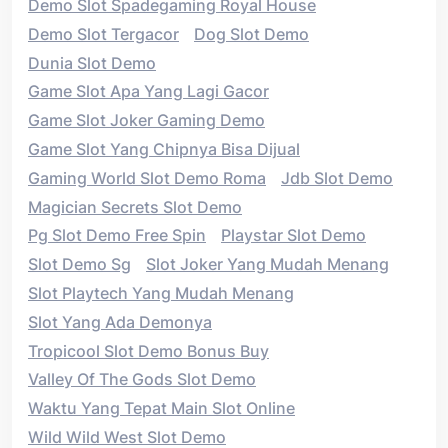
Demo Slot Spadegaming Royal House
Demo Slot Tergacor
Dog Slot Demo
Dunia Slot Demo
Game Slot Apa Yang Lagi Gacor
Game Slot Joker Gaming Demo
Game Slot Yang Chipnya Bisa Dijual
Gaming World Slot Demo Roma
Jdb Slot Demo
Magician Secrets Slot Demo
Pg Slot Demo Free Spin
Playstar Slot Demo
Slot Demo Sg
Slot Joker Yang Mudah Menang
Slot Playtech Yang Mudah Menang
Slot Yang Ada Demonya
Tropicool Slot Demo Bonus Buy
Valley Of The Gods Slot Demo
Waktu Yang Tepat Main Slot Online
Wild Wild West Slot Demo