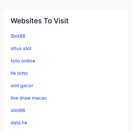
Websites To Visit
Slot88
situs slot
toto online
hk lotto
slot gacor
live draw macau
slot88
data hk