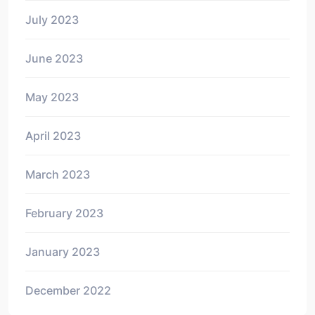
July 2023
June 2023
May 2023
April 2023
March 2023
February 2023
January 2023
December 2022