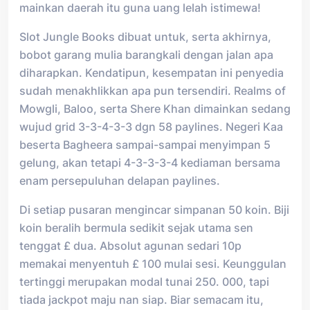
mainkan daerah itu guna uang lelah istimewa!
Slot Jungle Books dibuat untuk, serta akhirnya,
bobot garang mulia barangkali dengan jalan apa
diharapkan. Kendatipun, kesempatan ini penyedia
sudah menakhlikkan apa pun tersendiri. Realms of
Mowgli, Baloo, serta Shere Khan dimainkan sedang
wujud grid 3-3-4-3-3 dgn 58 paylines. Negeri Kaa
beserta Bagheera sampai-sampai menyimpan 5
gelung, akan tetapi 4-3-3-3-4 kediaman bersama
enam persepuluhan delapan paylines.
Di setiap pusaran mengincar simpanan 50 koin. Biji
koin beralih bermula sedikit sejak utama sen
tenggat £ dua. Absolut agunan sedari 10p
memakai menyentuh £ 100 mulai sesi. Keunggulan
tertinggi merupakan modal tunai 250. 000, tapi
tiada jackpot maju nan siap. Biar semacam itu,