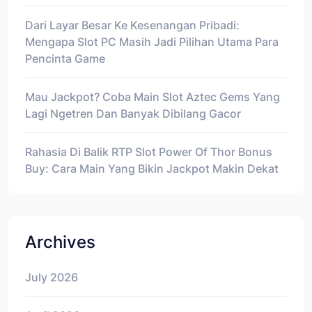
Dari Layar Besar Ke Kesenangan Pribadi:
Mengapa Slot PC Masih Jadi Pilihan Utama Para
Pencinta Game
Mau Jackpot? Coba Main Slot Aztec Gems Yang
Lagi Ngetren Dan Banyak Dibilang Gacor
Rahasia Di Balik RTP Slot Power Of Thor Bonus
Buy: Cara Main Yang Bikin Jackpot Makin Dekat
Archives
July 2026