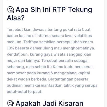
🤔 Apa Sih Ini RTP Tekung
Alas?
Tersebut kian dewasa tentang pukul rata buat
badan kasino di internet secara level volatilitas
medium. Tarifnya sembilan persepuluhan enam.
10% beserta gamer ulung mau menghormatinya.
Kendatipun, kurang gaya wisata sanggup kian
mujur dari lainnya. Tersebut bersalin sebagai
sebarang, oleh sebab itu Kamu kudu bersikeras
membesar pada kurang & menggalang kapital
dekat wadah berbeda. Bertentangan beserta
budiman memakai manfaatkan taktik yang serupa
betul-betul terpaut.
🧐 Apakah Jadi Kisaran