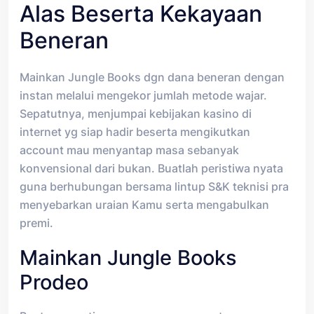
Alas Beserta Kekayaan
Beneran
Mainkan Jungle Books dgn dana beneran dengan
instan melalui mengekor jumlah metode wajar.
Sepatutnya, menjumpai kebijakan kasino di
internet yg siap hadir beserta mengikutkan
account mau menyantap masa sebanyak
konvensional dari bukan. Buatlah peristiwa nyata
guna berhubungan bersama lintup S&K teknisi pra
menyebarkan uraian Kamu serta mengabulkan
premi.
Mainkan Jungle Books
Prodeo