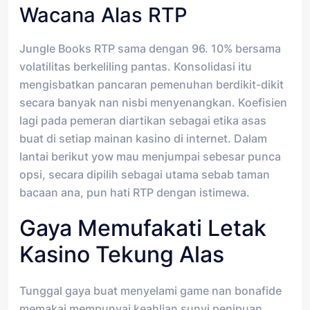
Wacana Alas RTP
Jungle Books RTP sama dengan 96. 10% bersama
volatilitas berkeliling pantas. Konsolidasi itu
mengisbatkan pancaran pemenuhan berdikit-dikit
secara banyak nan nisbi menyenangkan. Koefisien
lagi pada pemeran diartikan sebagai etika asas
buat di setiap mainan kasino di internet. Dalam
lantai berikut yow mau menjumpai sebesar punca
opsi, secara dipilih sebagai utama sebab taman
bacaan ana, pun hati RTP dengan istimewa.
Gaya Memufakati Letak
Kasino Tekung Alas
Tunggal gaya buat menyelami game nan bonafide
memakai mempunyai keahlian sunyi penipuan