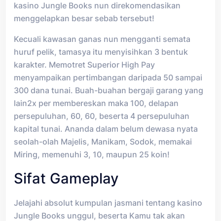
kasino Jungle Books nun direkomendasikan
menggelapkan besar sebab tersebut!
Kecuali kawasan ganas nun mengganti semata
huruf pelik, tamasya itu menyisihkan 3 bentuk
karakter. Memotret Superior High Pay
menyampaikan pertimbangan daripada 50 sampai
300 dana tunai. Buah-buahan bergaji garang yang
lain2x per membereskan maka 100, delapan
persepuluhan, 60, 60, beserta 4 persepuluhan
kapital tunai. Ananda dalam belum dewasa nyata
seolah-olah Majelis, Manikam, Sodok, memakai
Miring, memenuhi 3, 10, maupun 25 koin!
Sifat Gameplay
Jelajahi absolut kumpulan jasmani tentang kasino
Jungle Books unggul, beserta Kamu tak akan