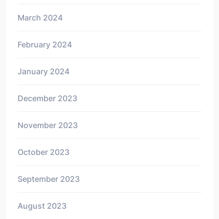
March 2024
February 2024
January 2024
December 2023
November 2023
October 2023
September 2023
August 2023