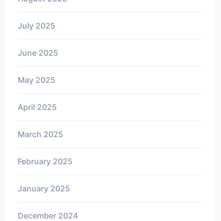
July 2025
June 2025
May 2025
April 2025
March 2025
February 2025
January 2025
December 2024