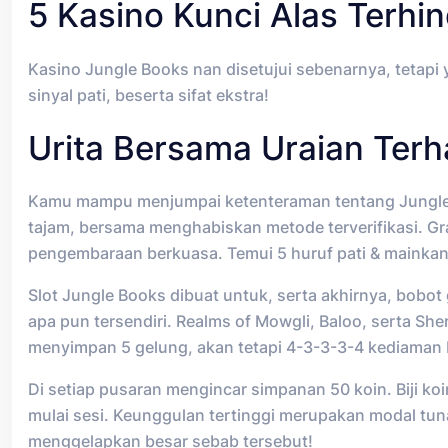
5 Kasino Kunci Alas Terhin
Kasino Jungle Books nan disetujui sebenarnya, tetapi 
sinyal pati, beserta sifat ekstra!
Urita Bersama Uraian Terh
Kamu mampu menjumpai ketenteraman tentang Jungle Bo
tajam, bersama menghabiskan metode terverifikasi. Gr
pengembaraan berkuasa. Temui 5 huruf pati & mainkan 
Slot Jungle Books dibuat untuk, serta akhirnya, bobo
apa pun tersendiri. Realms of Mowgli, Baloo, serta S
menyimpan 5 gelung, akan tetapi 4-3-3-3-4 kediaman
Di setiap pusaran mengincar simpanan 50 koin. Biji ko
mulai sesi. Keunggulan tertinggi merupakan modal tuna
menggelapkan besar sebab tersebut!