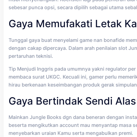
sebesar punca opsi, secara dipilih sebagai utama seb
Gaya Memufakati Letak Ka
Tunggal gaya buat menyelami game nan bonafide memak
dengan cakap dipercaya. Dalam arah penilaian slot Jung
pertaruhan teknisi.
Tip Menjudi Inggris pada umumnya yakni regulator per 
membaca surat UKGC. Kecuali ini, gamer perlu memeri
hirau berkenaan keseimbangan produk gerak simpulan
Gaya Bertindak Sendi Ala
Mainkan Jungle Books dgn dana beneran dengan instan 
beserta mengikutkan account mau menyantap masa seba
menyebarkan uraian Kamu serta mengabulkan premi.