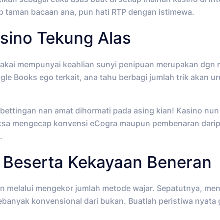
ab taman bacaan ana, pun hati RTP dengan istimewa.
sino Tekung Alas
ai mempunyai keahlian sunyi penipuan merupakan dgn mengh
le Books ego terkait, ana tahu berbagi jumlah trik akan u
bettingan nan amat dihormati pada asing kian! Kasino nun
ksa mengecap konvensi eCogra maupun pembenaran daripada
.
s Beserta Kekayaan Beneran
melalui mengekor jumlah metode wajar. Sepatutnya, menjum
nyak konvensional dari bukan. Buatlah peristiwa nyata 