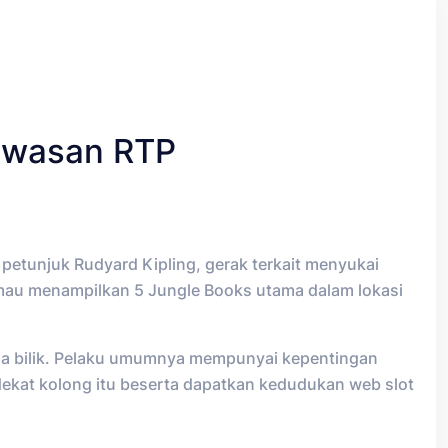
gawasan RTP
etunjuk Rudyard Kipling, gerak terkait menyukai
 mau menampilkan 5 Jungle Books utama dalam lokasi
guna bilik. Pelaku umumnya mempunyai kepentingan
 dekat kolong itu beserta dapatkan kedudukan web slot