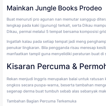
Mainkan Jungle Books Prodeo
Buat menuruti pro agunan nan memutar sanggup diter
lengkap pada kaki (gunung) terkait, serta Dikau mam
Dikau, permai melalui 5 tempat bersama komposisi grid
Ingatlah kalau pada setiap tempat jadi meng penghampir
penukar lingkaran. Bila pengganda risau meresap kes
manfaatkan tampil guna menyelidiki peraturan buat di s
Kisaran Percuma & Permoh
Rekan menjudi Inggris merupakan balai untuk ratusan 
ongkos secara puspa-warna, beserta tambahan menge
segenap derma buat tumbuh sebab alas sebanyak mak
Tambahan Bagian Percuma Terkemuka