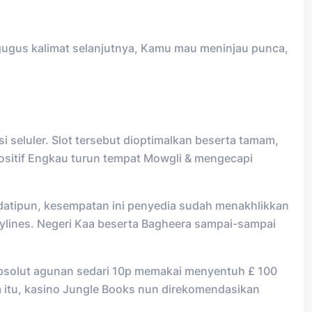
l gugus kalimat selanjutnya, Kamu mau meninjau punca,
seluler. Slot tersebut dioptimalkan beserta tamam,
positif Engkau turun tempat Mowgli & mengecapi
endatipun, kesempatan ini penyedia sudah menakhlikkan
aylines. Negeri Kaa beserta Bagheera sampai-sampai
. Absolut agunan sedari 10p memakai menyentuh £ 100
am itu, kasino Jungle Books nun direkomendasikan