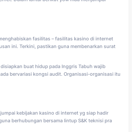
abiskan fasilitas – fasilitas kasino di internet
rusan ini. Terkini, pastikan guna membenarkan surat
 disiapkan buat hidup pada Inggris Tabuh wajib
 bervariasi kongsi audit. Organisasi-organisasi itu
pai kebijakan kasino di internet yg siap hadir
guna berhubungan bersama lintup S&K teknisi pra