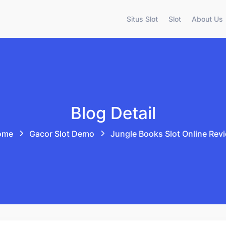
Situs Slot
Slot
About Us
Blog Detail
ome
Gacor Slot Demo
Jungle Books Slot Online Rev