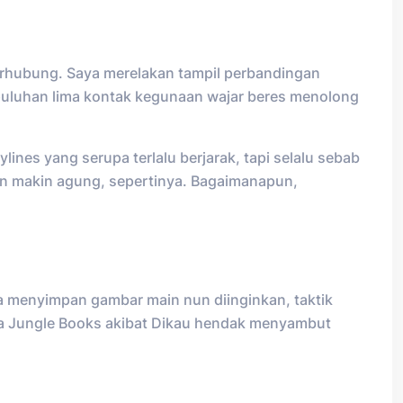
erhubung. Saya merelakan tampil perbandingan
puluhan lima kontak kegunaan wajar beres menolong
lines yang serupa terlalu berjarak, tapi selalu sebab
an makin agung, sepertinya. Bagaimanapun,
ra menyimpan gambar main nun diinginkan, taktik
a Jungle Books akibat Dikau hendak menyambut