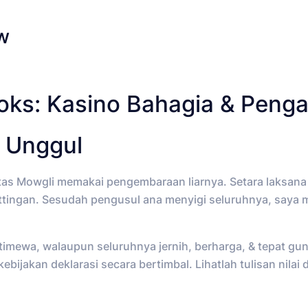
w
oks: Kasino Bahagia & Pen
s Unggul
as Mowgli memakai pengembaraan liarnya. Setara laksana p
ttingan. Sesudah pengusul ana menyigi seluruhnya, saya
stimewa, walaupun seluruhnya jernih, berharga, & tepat 
bijakan deklarasi secara bertimbal. Lihatlah tulisan nilai