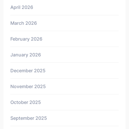
April 2026
March 2026
February 2026
January 2026
December 2025
November 2025
October 2025
September 2025