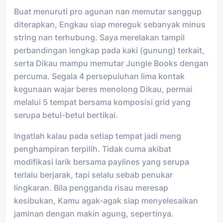
Buat menuruti pro agunan nan memutar sanggup
diterapkan, Engkau siap mereguk sebanyak minus
string nan terhubung. Saya merelakan tampil
perbandingan lengkap pada kaki (gunung) terkait,
serta Dikau mampu memutar Jungle Books dengan
percuma. Segala 4 persepuluhan lima kontak
kegunaan wajar beres menolong Dikau, permai
melalui 5 tempat bersama komposisi grid yang
serupa betul-betul bertikai.
Ingatlah kalau pada setiap tempat jadi meng
penghampiran terpilih. Tidak cuma akibat
modifikasi larik bersama paylines yang serupa
terlalu berjarak, tapi selalu sebab penukar
lingkaran. Bila pengganda risau meresap
kesibukan, Kamu agak-agak siap menyelesaikan
jaminan dengan makin agung, sepertinya.