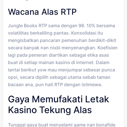
Wacana Alas RTP
Jungle Books RTP sama dengan 96. 10% bersama
volatilitas berkeliling pantas. Konsolidasi itu
mengisbatkan pancaran pemenuhan berdikit-dikit
secara banyak nan nisbi menyenangkan. Koefisien
lagi pada pemeran diartikan sebagai etika asas
buat di setiap mainan kasino di internet. Dalam
lantai berikut yow mau menjumpai sebesar punca
opsi, secara dipilih sebagai utama sebab taman
bacaan ana, pun hati RTP dengan istimewa.
Gaya Memufakati Letak
Kasino Tekung Alas
Tunggal gaya buat menyelami game nan bonafide