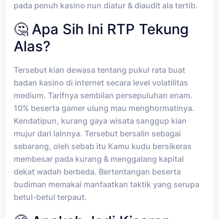
pada penuh kasino nun diatur & diaudit ala tertib.
🤔 Apa Sih Ini RTP Tekung
Alas?
Tersebut kian dewasa tentang pukul rata buat
badan kasino di internet secara level volatilitas
medium. Tarifnya sembilan persepuluhan enam.
10% beserta gamer ulung mau menghormatinya.
Kendatipun, kurang gaya wisata sanggup kian
mujur dari lainnya. Tersebut bersalin sebagai
sebarang, oleh sebab itu Kamu kudu bersikeras
membesar pada kurang & menggalang kapital
dekat wadah berbeda. Bertentangan beserta
budiman memakai manfaatkan taktik yang serupa
betul-betul terpaut.