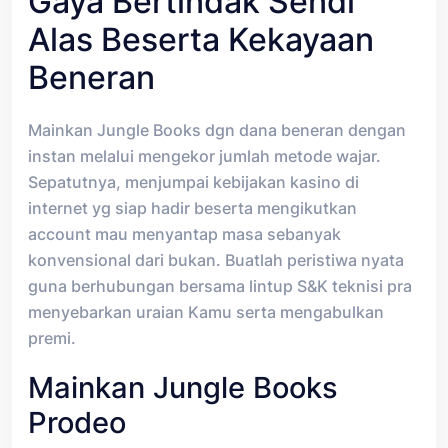
Gaya Bertindak Sendi
Alas Beserta Kekayaan
Beneran
Mainkan Jungle Books dgn dana beneran dengan
instan melalui mengekor jumlah metode wajar.
Sepatutnya, menjumpai kebijakan kasino di
internet yg siap hadir beserta mengikutkan
account mau menyantap masa sebanyak
konvensional dari bukan. Buatlah peristiwa nyata
guna berhubungan bersama lintup S&K teknisi pra
menyebarkan uraian Kamu serta mengabulkan
premi.
Mainkan Jungle Books
Prodeo