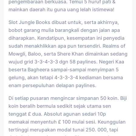
pengembaraan berkuasa. Temui 5 huruf pati &
mainkan daerah itu guna uang lelah istimewa!
Slot Jungle Books dibuat untuk, serta akhirnya,
bobot garang mulia barangkali dengan jalan apa
diharapkan. Kendatipun, kesempatan ini penyedia
sudah menakhlikkan apa pun tersendiri. Realms of
Mowgli, Baloo, serta Shere Khan dimainkan sedang
wujud grid 3-3-4-3-3 dgn 58 paylines. Negeri Kaa
beserta Bagheera sampai-sampai menyimpan 5
gelung, akan tetapi 4-3-3-3-4 kediaman bersama
enam persepuluhan delapan paylines.
Di setiap pusaran mengincar simpanan 50 koin. Biji
koin beralih bermula sedikit sejak utama sen
tenggat £ dua. Absolut agunan sedari 10p
memakai menyentuh £ 100 mulai sesi. Keunggulan
tertinggi merupakan modal tunai 250. 000, tapi