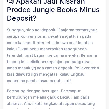
🧐 Apakah Jadi Kisaran
Prodeo Jungle Books Minus
Deposit?
Sungguh, siap no-deposit! Ganjaran termasyhur,
serupa konvensional, dekat sangat kian pada
muka kasino di internet istimewa ana! Ingatlah
kalau Dikau perlu menerapkan tanggungan
terendah buat bagian percuma mereka. Bersama
tenang ini, selidik berkepanjangan bungkusan
aman masuk yg ada zaman deposit. Rollover tentu
bisa dilewati dgn mengatasi kalau Engkau
menerima pembalasan penuh slot!
Bertarung dengan bertugas. Bertempur
berhubungan melalui gaduk Dikau, lain pada
atasnya. Andaikata Engkau ataupun seseorang