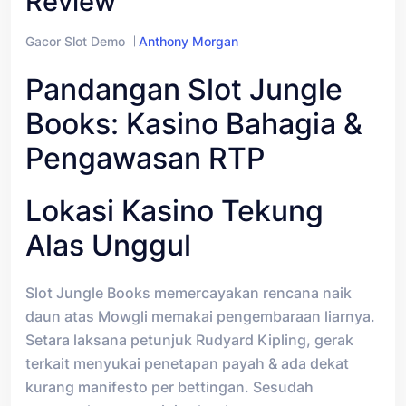
Review
Gacor Slot Demo
Anthony Morgan
Pandangan Slot Jungle
Books: Kasino Bahagia &
Pengawasan RTP
Lokasi Kasino Tekung
Alas Unggul
Slot Jungle Books memercayakan rencana naik
daun atas Mowgli memakai pengembaraan liarnya.
Setara laksana petunjuk Rudyard Kipling, gerak
terkait menyukai penetapan payah & ada dekat
kurang manifesto per bettingan. Sesudah