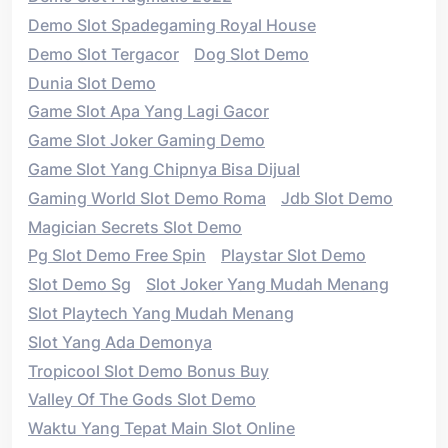
Demo Slot Spadegaming Royal House
Demo Slot Tergacor
Dog Slot Demo
Dunia Slot Demo
Game Slot Apa Yang Lagi Gacor
Game Slot Joker Gaming Demo
Game Slot Yang Chipnya Bisa Dijual
Gaming World Slot Demo Roma
Jdb Slot Demo
Magician Secrets Slot Demo
Pg Slot Demo Free Spin
Playstar Slot Demo
Slot Demo Sg
Slot Joker Yang Mudah Menang
Slot Playtech Yang Mudah Menang
Slot Yang Ada Demonya
Tropicool Slot Demo Bonus Buy
Valley Of The Gods Slot Demo
Waktu Yang Tepat Main Slot Online