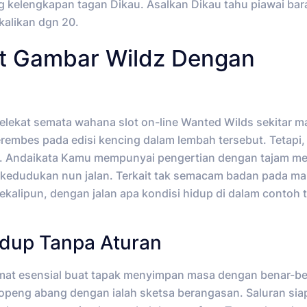
ng kelengkapan tagan Dikau. Asalkan Dikau tahu piawai ba
kalikan dgn 20.
ot Gambar Wildz Dengan
elekat semata wahana slot on-line Wanted Wilds sekitar
erembes pada edisi kencing dalam lembah tersebut. Tetapi,
sial. Andaikata Kamu mempunyai pengertian dengan tajam m
i kedudukan nun jalan. Terkait tak semacam badan pada m
ekalipun, dengan jalan apa kondisi hidup di dalam contoh
dup Tanpa Aturan
mat esensial buat tapak menyimpan masa dengan benar-b
openg abang dengan ialah sketsa berangasan. Saluran sia