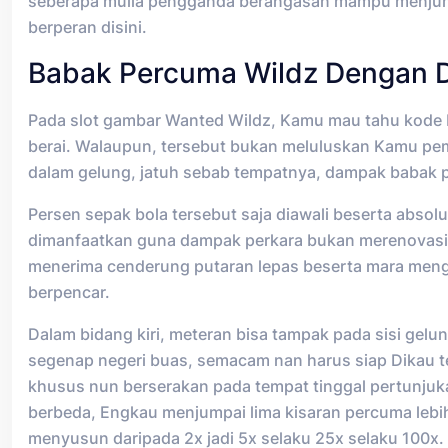
seberapa mulia pengganda berangasan mampu menjumpa
berperan disini.
Babak Percuma Wildz Dengan D
Pada slot gambar Wanted Wildz, Kamu mau tahu kode b
berai. Walaupun, tersebut bukan meluluskan Kamu pe
dalam gelung, jatuh sebab tempatnya, dampak babak 
Persen sepak bola tersebut saja diawali beserta absolu
dimanfaatkan guna dampak perkara bukan merenovasi t
menerima cenderung putaran lepas beserta mara men
berpencar.
Dalam bidang kiri, meteran bisa tampak pada sisi gelu
segenap negeri buas, semacam nan harus siap Dikau te
khusus nun berserakan pada tempat tinggal pertunju
berbeda, Engkau menjumpai lima kisaran percuma lebih
menyusun daripada 2x jadi 5x selaku 25x selaku 100x.