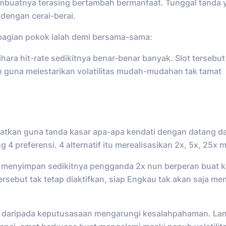
embuatnya terasing bertambah bermanfaat. Tunggal tanda 
dengan cerai-berai.
 bagian pokok ialah demi bersama-sama:
ra hit-rate sedikitnya benar-benar banyak. Slot tersebu
 guna melestarikan volatilitas mudah-mudahan tak tamat
aatkan guna tanda kasar apa-apa kendati dengan datang d
 4 preferensi. 4 alternatif itu merealisasikan 2x, 5x, 25x 
a menyimpan sedikitnya pengganda 2x nun berperan buat 
ersebut tak tetap diaktifkan, siap Engkau tak akan saja m
ap daripada keputusasaan mengarungi kesalahpahaman. La