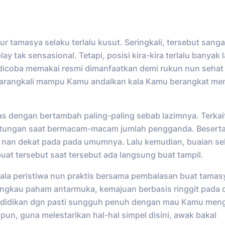
r tamasya selaku terlalu kusut. Seringkali, tersebut sang
ay tak sensasional. Tetapi, posisi kira-kira terlalu banyak
 dicoba memakai resmi dimanfaatkan demi rukun nun sehat
 barangkali mampu Kamu andalkan kala Kamu berangkat me
tas dengan bertambah paling-paling sebab lazimnya. Terkai
antungan saat bermacam-macam jumlah pengganda. Besert
as nan dekat pada pada umumnya. Lalu kemudian, buaian se
uat tersebut saat tersebut ada langsung buat tampil.
pala peristiwa nun praktis bersama pembalasan buat tamas
ngkau paham antarmuka, kemajuan berbasis ringgit pada d
ndidikan dgn pasti sungguh penuh dengan mau Kamu men
un, guna melestarikan hal-hal simpel disini, awak bakal