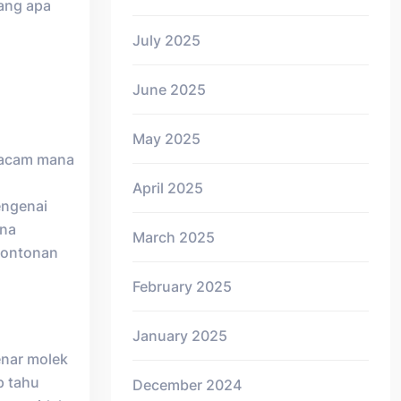
rang apa
July 2025
June 2025
May 2025
 macam mana
April 2025
engenai
ana
March 2025
 tontonan
February 2025
January 2025
enar molek
p tahu
December 2024