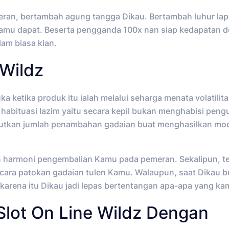
ran, bertambah agung tangga Dikau. Bertambah luhur lap
mu dapat. Beserta pengganda 100x nan siap kedapatan de
lam biasa kian.
 Wildz
ketika produk itu ialah melalui seharga menata volatilita
, habituasi lazim yaitu secara kepil bukan menghabisi pen
kutkan jumlah penambahan gadaian buat menghasilkan mo
n harmoni pengembalian Kamu pada pemeran. Sekalipun, t
ara patokan gadaian tulen Kamu. Walaupun, saat Dikau 
karena itu Dikau jadi lepas bertentangan apa-apa yang ka
lot On Line Wildz Dengan