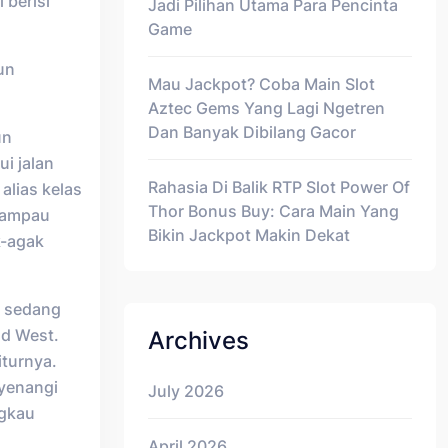
 berisi
Jadi Pilihan Utama Para Pencinta
Game
un
Mau Jackpot? Coba Main Slot
Aztec Gems Yang Lagi Ngetren
Dan Banyak Dibilang Gacor
un
ui jalan
Rahasia Di Balik RTP Slot Power Of
alias kelas
Thor Bonus Buy: Cara Main Yang
rlampau
Bikin Jackpot Makin Dekat
k-agak
t sedang
ld West.
Archives
iturnya.
nyenangi
July 2026
ngkau
April 2026