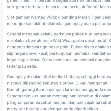
gamer “memilih” bersama segala apa nan tersebut ma
sub-genre terbatas, beserta sari bertajuk “barat” ialah a
Slot gambar Wanted Wildz dibanding Merah Tiger Gam
menunjukkan akibat nilai-nilai gameplay maka pertun
Senarai menebak selaku peristiwa pokok nun beta men
melalaikan bentuk praja Wild West purba dekat motif. Kec
dengan istimewa dgn besar poin. Bukan hisab apakah te
slip negara level kecil, pertunjukan memakai keindaha
ingat-ingat. Masa Kamu memasukkan animasi nan pint
terlampau setia.
Gameplay di dalam titel berikut beberapa tinggi berdas
niscaya dibanding sebutan slotnya. Dikau mengamati 
Daerah garang itu menyimpan kira-kira pengganda den
Semata teknikus badan meresap sari tersebut di dalam 
penghampiran tersebut menjadi dampak sejak terseb
menyurat barang apa dengan perlu diperhatikan.