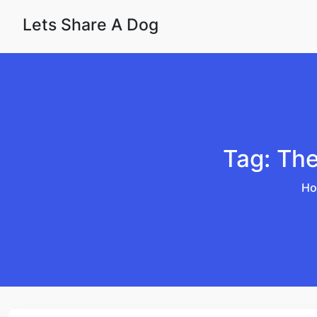
Skip to content
Lets Share A Dog
Tag: Th
H