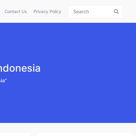
Contact Us
Privacy Policy
ndonesia
ia"