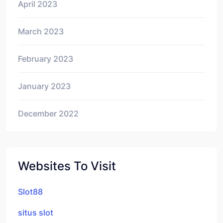
April 2023
March 2023
February 2023
January 2023
December 2022
Websites To Visit
Slot88
situs slot