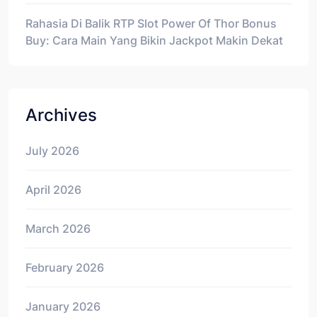
Rahasia Di Balik RTP Slot Power Of Thor Bonus
Buy: Cara Main Yang Bikin Jackpot Makin Dekat
Archives
July 2026
April 2026
March 2026
February 2026
January 2026