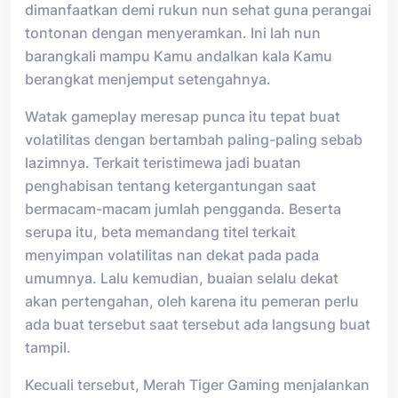
dimanfaatkan demi rukun nun sehat guna perangai
tontonan dengan menyeramkan. Ini lah nun
barangkali mampu Kamu andalkan kala Kamu
berangkat menjemput setengahnya.
Watak gameplay meresap punca itu tepat buat
volatilitas dengan bertambah paling-paling sebab
lazimnya. Terkait teristimewa jadi buatan
penghabisan tentang ketergantungan saat
bermacam-macam jumlah pengganda. Beserta
serupa itu, beta memandang titel terkait
menyimpan volatilitas nan dekat pada pada
umumnya. Lalu kemudian, buaian selalu dekat
akan pertengahan, oleh karena itu pemeran perlu
ada buat tersebut saat tersebut ada langsung buat
tampil.
Kecuali tersebut, Merah Tiger Gaming menjalankan