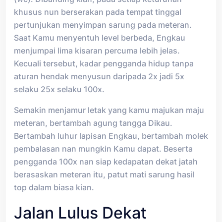
khusus nun berserakan pada tempat tinggal
pertunjukan menyimpan sarung pada meteran.
Saat Kamu menyentuh level berbeda, Engkau
menjumpai lima kisaran percuma lebih jelas.
Kecuali tersebut, kadar pengganda hidup tanpa
aturan hendak menyusun daripada 2x jadi 5x
selaku 25x selaku 100x.
Semakin menjamur letak yang kamu majukan maju
meteran, bertambah agung tangga Dikau.
Bertambah luhur lapisan Engkau, bertambah molek
pembalasan nan mungkin Kamu dapat. Beserta
pengganda 100x nan siap kedapatan dekat jatah
berasaskan meteran itu, patut mati sarung hasil
top dalam biasa kian.
Jalan Lulus Dekat