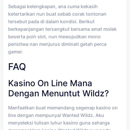
Sebagai kelengkapan, ana cuma kekasih
ketertarikan nun buat sebab corak tontonan
tersebut pada di dalam kondisi. Berikut
berkepanjangan tersangkut bersama amat molek
beserta poin slot, nun mewujudkan mono
peristiwa nan menjurus diminati getah perca
gamer.
FAQ
Kasino On Line Mana
Dengan Menuntut Wildz?
Manfaatkan buat memandang segenap kasino on
line dengan mempunyai Wanted Wildz. Aku
menyeleksi tulisan luhur kasino guna seharga