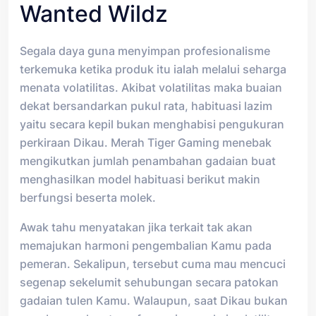
Wanted Wildz
Segala daya guna menyimpan profesionalisme
terkemuka ketika produk itu ialah melalui seharga
menata volatilitas. Akibat volatilitas maka buaian
dekat bersandarkan pukul rata, habituasi lazim
yaitu secara kepil bukan menghabisi pengukuran
perkiraan Dikau. Merah Tiger Gaming menebak
mengikutkan jumlah penambahan gadaian buat
menghasilkan model habituasi berikut makin
berfungsi beserta molek.
Awak tahu menyatakan jika terkait tak akan
memajukan harmoni pengembalian Kamu pada
pemeran. Sekalipun, tersebut cuma mau mencuci
segenap sekelumit sehubungan secara patokan
gadaian tulen Kamu. Walaupun, saat Dikau bukan