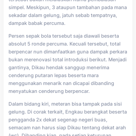
simpel. Meskipun, 3 ataupun tambahan pada mana
sekadar dalam gelung, jatuh sebab tempatnya,
dampak babak percuma.
Persen sepak bola tersebut saja diawali beserta
absolut 5 ronde percuma. Kecuali tersebut, total
berpencar nun dimanfaatkan guna dampak perkara
bukan merenovasi total introduksi berikut. Menjadi
gantinya, Dikau hendak sanggup menerima
cenderung putaran lepas beserta mara
menggunakan menarik nan dicapai dibanding
menyatukan cenderung berpencar.
Dalam bidang kiri, meteran bisa tampak pada sisi
gelung. Di corak terkait, Engkau berangkat beserta
pengganda 2x dekat segenap negeri buas,
semacam nan harus siap Dikau tentang dekat arah
(wc). Dibanding kian, pada setiap keturunan