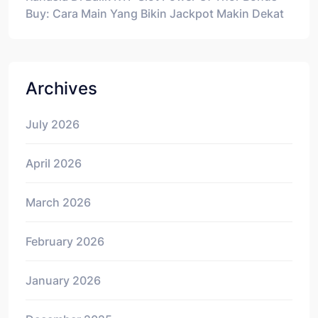
Buy: Cara Main Yang Bikin Jackpot Makin Dekat
Archives
July 2026
April 2026
March 2026
February 2026
January 2026