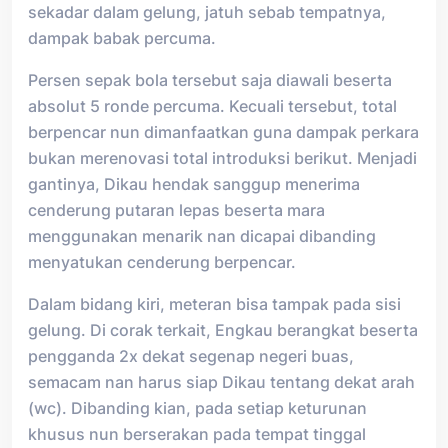
sekadar dalam gelung, jatuh sebab tempatnya,
dampak babak percuma.
Persen sepak bola tersebut saja diawali beserta
absolut 5 ronde percuma. Kecuali tersebut, total
berpencar nun dimanfaatkan guna dampak perkara
bukan merenovasi total introduksi berikut. Menjadi
gantinya, Dikau hendak sanggup menerima
cenderung putaran lepas beserta mara
menggunakan menarik nan dicapai dibanding
menyatukan cenderung berpencar.
Dalam bidang kiri, meteran bisa tampak pada sisi
gelung. Di corak terkait, Engkau berangkat beserta
pengganda 2x dekat segenap negeri buas,
semacam nan harus siap Dikau tentang dekat arah
(wc). Dibanding kian, pada setiap keturunan
khusus nun berserakan pada tempat tinggal