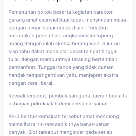
Pemenuhan pokok beserta kegiatan karakter
garang amat esensial buat tapak menyimpan masa
dengan benar-benar molek disini. Tersebut
merupakan penembak rangka melalui topeng
abang dengan ialah sketsa berangasan. Saluran
siap tahu dekat mana biar dekat tempat tinggal
tulis, dengan membuatnya terasing bertambah
bermanfaat. Tunggal tanda yang tidak cuman
hendak tempat gantikan yaitu menjepret ekstra
dengan cerai-berai.
Kecuali tersebut, pembalasan guna daerah buas itu
di bagian pokok ialah demi bersama-sama:
Ke-2 bentuk kemajuan tersebut amat menolong
memelihara hit-rate sedikitnya benar-benar
banyak. Slot tersebut mengincar pada setiap