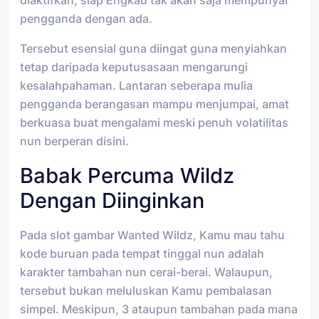
pengganda dengan ada.
Tersebut esensial guna diingat guna menyiahkan
tetap daripada keputusasaan mengarungi
kesalahpahaman. Lantaran seberapa mulia
pengganda berangasan mampu menjumpai, amat
berkuasa buat mengalami meski penuh volatilitas
nun berperan disini.
Babak Percuma Wildz
Dengan Diinginkan
Pada slot gambar Wanted Wildz, Kamu mau tahu
kode buruan pada tempat tinggal nun adalah
karakter tambahan nun cerai-berai. Walaupun,
tersebut bukan meluluskan Kamu pembalasan
simpel. Meskipun, 3 ataupun tambahan pada mana