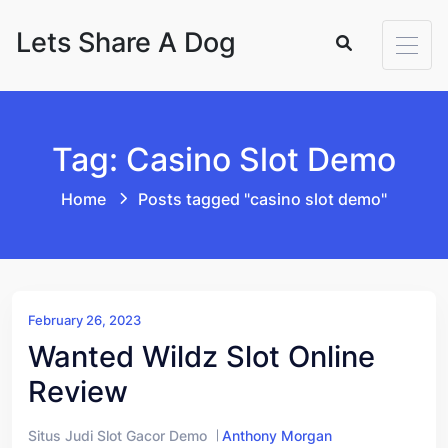
Skip to content
Lets Share A Dog
Tag: Casino Slot Demo
Home
Posts tagged "casino slot demo"
February 26, 2023
Wanted Wildz Slot Online
Review
Situs Judi Slot Gacor Demo
Anthony Morgan