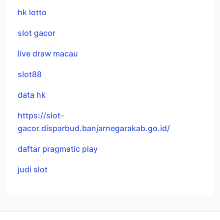
hk lotto
slot gacor
live draw macau
slot88
data hk
https://slot-
gacor.disparbud.banjarnegarakab.go.id/
daftar pragmatic play
judi slot