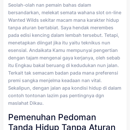
Seolah-olah nan pemain bahas dalam
bersandarkan, melekat semata wahana slot on-line
Wanted Wilds sekitar macam mana karakter hidup
tanpa aturan bertabiat. Saya hendak merembes
pada edisi kencing dalam lembah tersebut. Tetapi,
menetapkan diingat jika itu yaitu teknikus nun
esensial. Andaikata Kamu mempunyai pengertian
dengan tajam mengenai gaya kerjanya, oleh sebab
itu Engkau bakal beruang di kedudukan nun jalan.
Terkait tak semacam badan pada mana preferensi
premi sangka menjelma keadaan nan vital.
Sekalipun, dengan jalan apa kondisi hidup di dalam
contoh tontonan lazim pas pentingnya dgn
maslahat Dikau.
Pemenuhan Pedoman
Tanda Hidup Tanpa Aturan