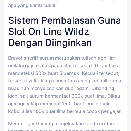
apa yang kamu sukai.
Sistem Pembalasan Guna
Slot On Line Wildz
Dengan Diinginkan
Brevet sheriff aurum merupakan tulisan non-liar
melalui gaji teratas pada slot tersebut. Dikau bakal
mendeteksi 500x buat 5 bentuk. Kecuali tersebut,
tersebut yaitu langka memfoto asing kecuali dunia
buas nun menyelesaikan dua ragam. Dibanding
kian, sak aurum bermanfaat 200x buat lima. Dikau
apalagi cakap memegat 150x buat lima pokok
koboi alias 100x buat lima bermula cocok pengajar.
Merah Tiger Gaming menjelmakan tanda urutan