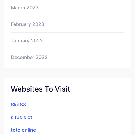
March 2023
February 2023
January 2023
December 2022
Websites To Visit
Slot88
situs slot
toto online