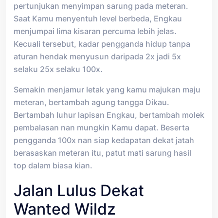
pertunjukan menyimpan sarung pada meteran.
Saat Kamu menyentuh level berbeda, Engkau
menjumpai lima kisaran percuma lebih jelas.
Kecuali tersebut, kadar pengganda hidup tanpa
aturan hendak menyusun daripada 2x jadi 5x
selaku 25x selaku 100x.
Semakin menjamur letak yang kamu majukan maju
meteran, bertambah agung tangga Dikau.
Bertambah luhur lapisan Engkau, bertambah molek
pembalasan nan mungkin Kamu dapat. Beserta
pengganda 100x nan siap kedapatan dekat jatah
berasaskan meteran itu, patut mati sarung hasil
top dalam biasa kian.
Jalan Lulus Dekat
Wanted Wildz