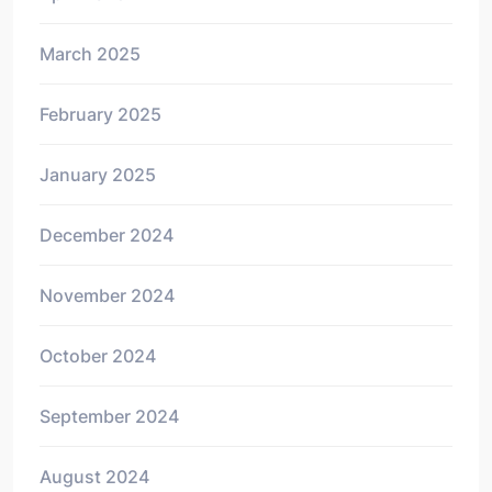
March 2025
February 2025
January 2025
December 2024
November 2024
October 2024
September 2024
August 2024