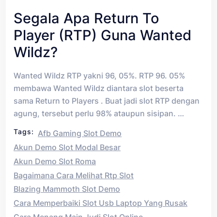
Segala Apa Return To
Player (RTP) Guna Wanted
Wildz?
Wanted Wildz RTP yakni 96, 05%. RTP 96. 05%
membawa Wanted Wildz diantara slot beserta
sama Return to Players . Buat jadi slot RTP dengan
agung, tersebut perlu 98% ataupun sisipan. …
Tags:
Afb Gaming Slot Demo
Akun Demo Slot Modal Besar
Akun Demo Slot Roma
Bagaimana Cara Melihat Rtp Slot
Blazing Mammoth Slot Demo
Cara Memperbaiki Slot Usb Laptop Yang Rusak
Cara Menang Main Judi Slot Online