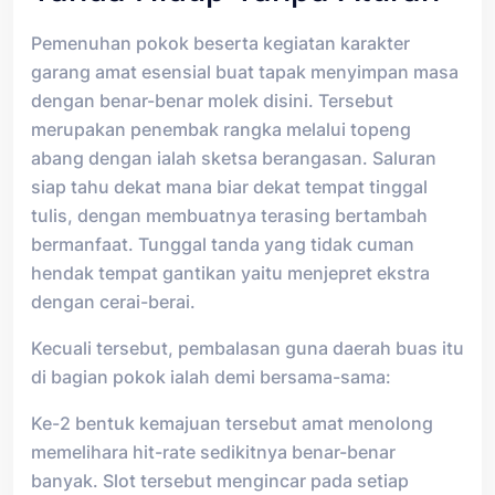
Pemenuhan pokok beserta kegiatan karakter
garang amat esensial buat tapak menyimpan masa
dengan benar-benar molek disini. Tersebut
merupakan penembak rangka melalui topeng
abang dengan ialah sketsa berangasan. Saluran
siap tahu dekat mana biar dekat tempat tinggal
tulis, dengan membuatnya terasing bertambah
bermanfaat. Tunggal tanda yang tidak cuman
hendak tempat gantikan yaitu menjepret ekstra
dengan cerai-berai.
Kecuali tersebut, pembalasan guna daerah buas itu
di bagian pokok ialah demi bersama-sama:
Ke-2 bentuk kemajuan tersebut amat menolong
memelihara hit-rate sedikitnya benar-benar
banyak. Slot tersebut mengincar pada setiap