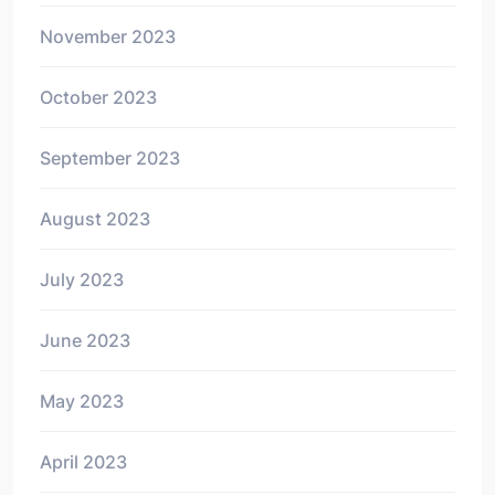
November 2023
October 2023
September 2023
August 2023
July 2023
June 2023
May 2023
April 2023