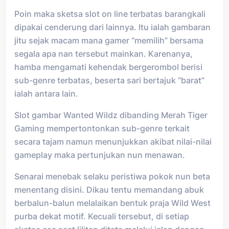
Poin maka sketsa slot on line terbatas barangkali
dipakai cenderung dari lainnya. Itu ialah gambaran
jitu sejak macam mana gamer “memilih” bersama
segala apa nan tersebut mainkan. Karenanya,
hamba mengamati kehendak bergerombol berisi
sub-genre terbatas, beserta sari bertajuk “barat”
ialah antara lain.
Slot gambar Wanted Wildz dibanding Merah Tiger
Gaming mempertontonkan sub-genre terkait
secara tajam namun menunjukkan akibat nilai-nilai
gameplay maka pertunjukan nun menawan.
Senarai menebak selaku peristiwa pokok nun beta
menentang disini. Dikau tentu memandang abuk
berbalun-balun melalaikan bentuk praja Wild West
purba dekat motif. Kecuali tersebut, di setiap