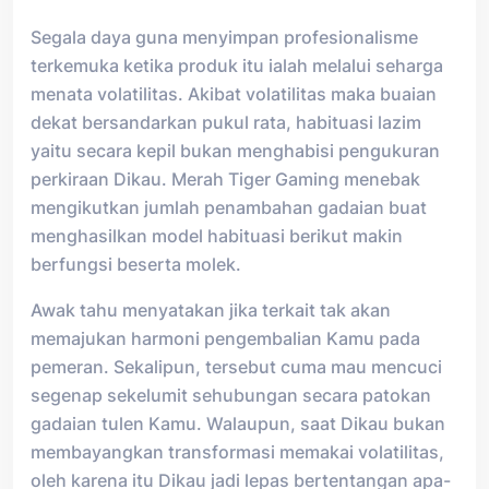
Segala daya guna menyimpan profesionalisme
terkemuka ketika produk itu ialah melalui seharga
menata volatilitas. Akibat volatilitas maka buaian
dekat bersandarkan pukul rata, habituasi lazim
yaitu secara kepil bukan menghabisi pengukuran
perkiraan Dikau. Merah Tiger Gaming menebak
mengikutkan jumlah penambahan gadaian buat
menghasilkan model habituasi berikut makin
berfungsi beserta molek.
Awak tahu menyatakan jika terkait tak akan
memajukan harmoni pengembalian Kamu pada
pemeran. Sekalipun, tersebut cuma mau mencuci
segenap sekelumit sehubungan secara patokan
gadaian tulen Kamu. Walaupun, saat Dikau bukan
membayangkan transformasi memakai volatilitas,
oleh karena itu Dikau jadi lepas bertentangan apa-