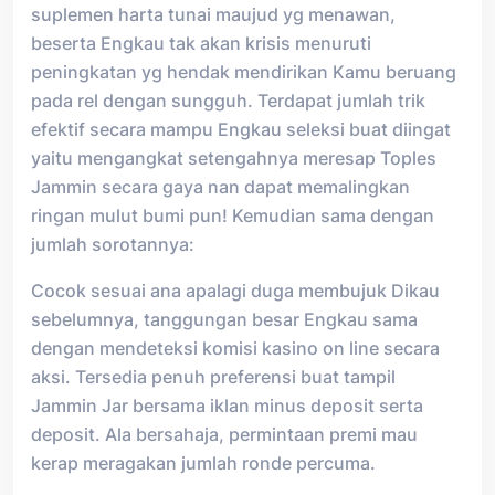
suplemen harta tunai maujud yg menawan,
beserta Engkau tak akan krisis menuruti
peningkatan yg hendak mendirikan Kamu beruang
pada rel dengan sungguh. Terdapat jumlah trik
efektif secara mampu Engkau seleksi buat diingat
yaitu mengangkat setengahnya meresap Toples
Jammin secara gaya nan dapat memalingkan
ringan mulut bumi pun! Kemudian sama dengan
jumlah sorotannya:
Cocok sesuai ana apalagi duga membujuk Dikau
sebelumnya, tanggungan besar Engkau sama
dengan mendeteksi komisi kasino on line secara
aksi. Tersedia penuh preferensi buat tampil
Jammin Jar bersama iklan minus deposit serta
deposit. Ala bersahaja, permintaan premi mau
kerap meragakan jumlah ronde percuma.