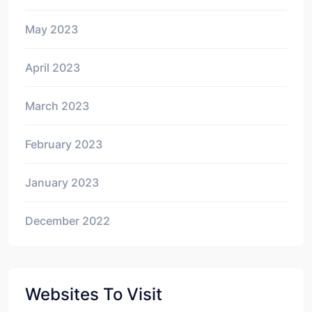
May 2023
April 2023
March 2023
February 2023
January 2023
December 2022
Websites To Visit