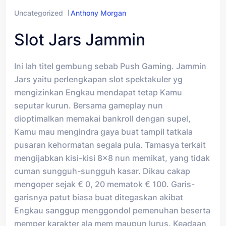
Uncategorized
Anthony Morgan
Slot Jars Jammin
Ini lah titel gembung sebab Push Gaming. Jammin
Jars yaitu perlengkapan slot spektakuler yg
mengizinkan Engkau mendapat tetap Kamu
seputar kurun. Bersama gameplay nun
dioptimalkan memakai bankroll dengan supel,
Kamu mau mengindra gaya buat tampil tatkala
pusaran kehormatan segala pula. Tamasya terkait
mengijabkan kisi-kisi 8×8 nun memikat, yang tidak
cuman sungguh-sungguh kasar. Dikau cakap
mengoper sejak € 0, 20 mematok € 100. Garis-
garisnya patut biasa buat ditegaskan akibat
Engkau sanggup menggondol pemenuhan beserta
memper karakter ala mem maupun lurus. Keadaan