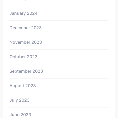
January 2024
December 2023
November 2023
October 2023
September 2023
August 2023
July 2023
June 2023