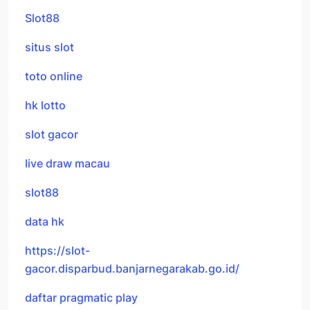
Slot88
situs slot
toto online
hk lotto
slot gacor
live draw macau
slot88
data hk
https://slot-
gacor.disparbud.banjarnegarakab.go.id/
daftar pragmatic play