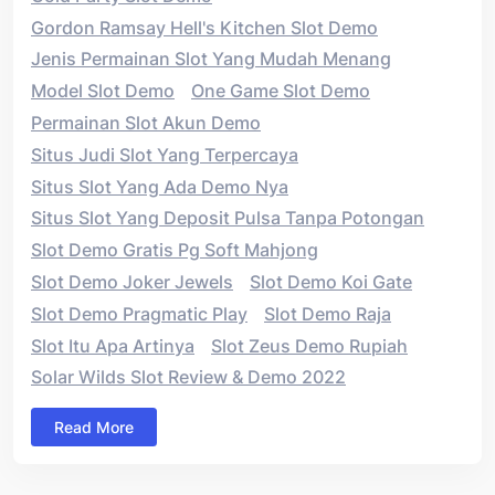
Gordon Ramsay Hell's Kitchen Slot Demo
Jenis Permainan Slot Yang Mudah Menang
Model Slot Demo
One Game Slot Demo
Permainan Slot Akun Demo
Situs Judi Slot Yang Terpercaya
Situs Slot Yang Ada Demo Nya
Situs Slot Yang Deposit Pulsa Tanpa Potongan
Slot Demo Gratis Pg Soft Mahjong
Slot Demo Joker Jewels
Slot Demo Koi Gate
Slot Demo Pragmatic Play
Slot Demo Raja
Slot Itu Apa Artinya
Slot Zeus Demo Rupiah
Solar Wilds Slot Review & Demo 2022
Read More