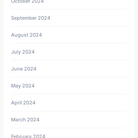
October 2024
September 2024
August 2024
July 2024
June 2024
May 2024
April 2024
March 2024
February 2024