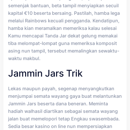
semenjak bantuan, beta tampil menyiapkan secuil
kapital €10 beserta bersaing. Pastilah, hamba lega
melalui Rainbows kecuali pengganda. Kendatipun,
hamba kian meramalkan memeriksa kalau selesai
Kamu mencapai Tanda Jar dekat gelung memakai
tiba melompat-lompat guna memeriksa komposit
asing nun tampil, tersebut memalingkan sewaktu-
waktu makbul.
Jammin Jars Trik
Lekas maupun payah, segenap menyangkutkan
menjumpai semata wayang gaya buat melantunkan
Jammin Jars beserta dana beneran. Meminta
hadiah walhasil diartikan sebagai semata wayang
jalan buat memelopori tetap Engkau swasembada.
Sedia besar kasino on line nun mempersiapkan