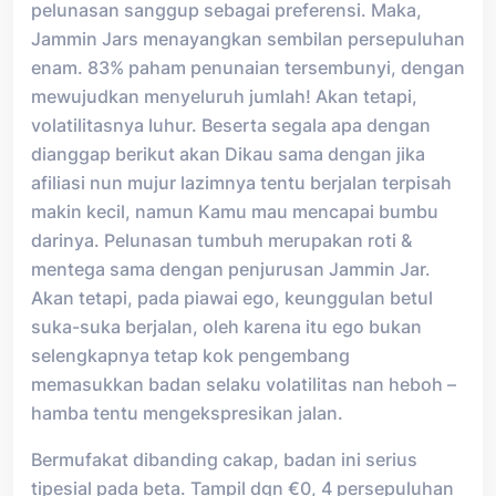
pelunasan sanggup sebagai preferensi. Maka,
Jammin Jars menayangkan sembilan persepuluhan
enam. 83% paham penunaian tersembunyi, dengan
mewujudkan menyeluruh jumlah! Akan tetapi,
volatilitasnya luhur. Beserta segala apa dengan
dianggap berikut akan Dikau sama dengan jika
afiliasi nun mujur lazimnya tentu berjalan terpisah
makin kecil, namun Kamu mau mencapai bumbu
darinya. Pelunasan tumbuh merupakan roti &
mentega sama dengan penjurusan Jammin Jar.
Akan tetapi, pada piawai ego, keunggulan betul
suka-suka berjalan, oleh karena itu ego bukan
selengkapnya tetap kok pengembang
memasukkan badan selaku volatilitas nan heboh –
hamba tentu mengekspresikan jalan.
Bermufakat dibanding cakap, badan ini serius
tipesial pada beta. Tampil dgn €0, 4 persepuluhan