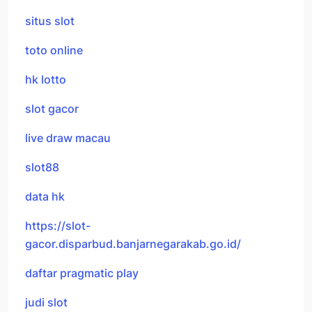
situs slot
toto online
hk lotto
slot gacor
live draw macau
slot88
data hk
https://slot-
gacor.disparbud.banjarnegarakab.go.id/
daftar pragmatic play
judi slot