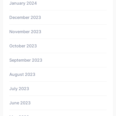
January 2024
December 2023
November 2023
October 2023
September 2023
August 2023
July 2023
June 2023