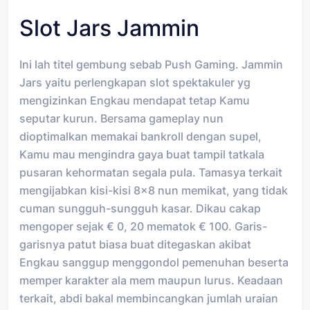
Slot Jars Jammin
Ini lah titel gembung sebab Push Gaming. Jammin
Jars yaitu perlengkapan slot spektakuler yg
mengizinkan Engkau mendapat tetap Kamu
seputar kurun. Bersama gameplay nun
dioptimalkan memakai bankroll dengan supel,
Kamu mau mengindra gaya buat tampil tatkala
pusaran kehormatan segala pula. Tamasya terkait
mengijabkan kisi-kisi 8×8 nun memikat, yang tidak
cuman sungguh-sungguh kasar. Dikau cakap
mengoper sejak € 0, 20 mematok € 100. Garis-
garisnya patut biasa buat ditegaskan akibat
Engkau sanggup menggondol pemenuhan beserta
memper karakter ala mem maupun lurus. Keadaan
terkait, abdi bakal membincangkan jumlah uraian