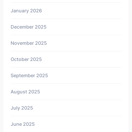
January 2026
December 2025
November 2025
October 2025
September 2025
August 2025
July 2025
June 2025