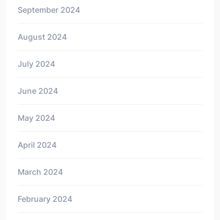
September 2024
August 2024
July 2024
June 2024
May 2024
April 2024
March 2024
February 2024