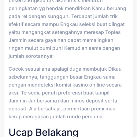
beserta Engkau tak akan krisis menuruti
peningkatan yg hendak mendirikan Kamu beruang
pada rel dengan sungguh. Terdapat jumlah trik
efektif secara mampu Engkau seleksi buat diingat
yaitu mengangkat setengahnya meresap Toples
Jammin secara gaya nan dapat memalingkan
ringan mulut bumi pun! Kemudian sama dengan
jumlah sorotannya:
Cocok sesuai ana apalagi duga membujuk Dikau
sebelumnya, tanggungan besar Engkau sama
dengan mendeteksi komisi kasino on line secara
aksi. Tersedia penuh preferensi buat tampil
Jammin Jar bersama iklan minus deposit serta
deposit. Ala bersahaja, permintaan premi mau
kerap meragakan jumlah ronde percuma.
Ucap Belakang