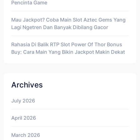
Pencinta Game
Mau Jackpot? Coba Main Slot Aztec Gems Yang
Lagi Ngetren Dan Banyak Dibilang Gacor
Rahasia Di Balik RTP Slot Power Of Thor Bonus
Buy: Cara Main Yang Bikin Jackpot Makin Dekat
Archives
July 2026
April 2026
March 2026