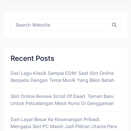
Asides
Recent Posts
Dari Lagu Klasik Sampai EDM: Saat Slot Online
Berpadu Dengan Tema Musik Yang Bikin Betah
Slot Online Review Scroll Of Dead: Teman Baru
Untuk Petualangan Mesir Kuno Di Genggaman
Dari Layar Besar Ke Kesenangan Pribadi:
Mengapa Slot PC Masih Jadi Pilihan Utama Para