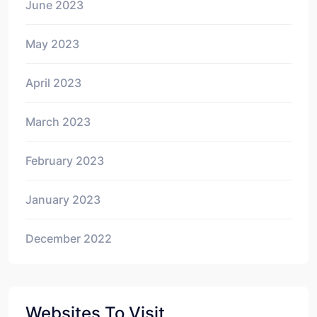
June 2023
May 2023
April 2023
March 2023
February 2023
January 2023
December 2022
Websites To Visit