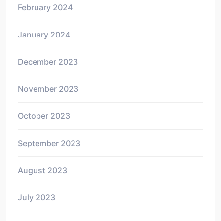
February 2024
January 2024
December 2023
November 2023
October 2023
September 2023
August 2023
July 2023