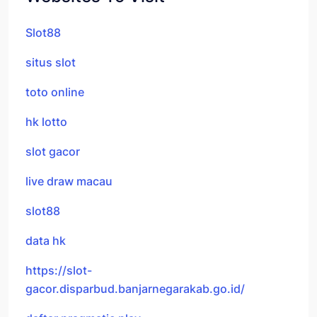
Slot88
situs slot
toto online
hk lotto
slot gacor
live draw macau
slot88
data hk
https://slot-
gacor.disparbud.banjarnegarakab.go.id/