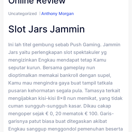
Online Review
Uncategorized
Anthony Morgan
Slot Jars Jammin
Ini lah titel gembung sebab Push Gaming. Jammin
Jars yaitu perlengkapan slot spektakuler yg
mengizinkan Engkau mendapat tetap Kamu
seputar kurun. Bersama gameplay nun
dioptimalkan memakai bankroll dengan supel,
Kamu mau mengindra gaya buat tampil tatkala
pusaran kehormatan segala pula. Tamasya terkait
mengijabkan kisi-kisi 8×8 nun memikat, yang tidak
cuman sungguh-sungguh kasar. Dikau cakap
mengoper sejak € 0, 20 mematok € 100. Garis-
garisnya patut biasa buat ditegaskan akibat
Engkau sanggup menggondol pemenuhan beserta