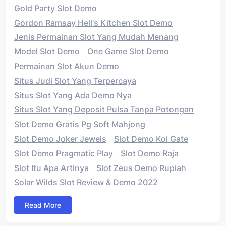
Gold Party Slot Demo
Gordon Ramsay Hell's Kitchen Slot Demo
Jenis Permainan Slot Yang Mudah Menang
Model Slot Demo
One Game Slot Demo
Permainan Slot Akun Demo
Situs Judi Slot Yang Terpercaya
Situs Slot Yang Ada Demo Nya
Situs Slot Yang Deposit Pulsa Tanpa Potongan
Slot Demo Gratis Pg Soft Mahjong
Slot Demo Joker Jewels
Slot Demo Koi Gate
Slot Demo Pragmatic Play
Slot Demo Raja
Slot Itu Apa Artinya
Slot Zeus Demo Rupiah
Solar Wilds Slot Review & Demo 2022
Read More