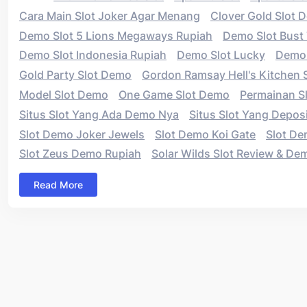
Cara Main Slot Joker Agar Menang
Clover Gold Slot 
Demo Slot 5 Lions Megaways Rupiah
Demo Slot Bust
Demo Slot Indonesia Rupiah
Demo Slot Lucky
Demo 
Gold Party Slot Demo
Gordon Ramsay Hell's Kitchen 
Model Slot Demo
One Game Slot Demo
Permainan S
Situs Slot Yang Ada Demo Nya
Situs Slot Yang Depos
Slot Demo Joker Jewels
Slot Demo Koi Gate
Slot De
Slot Zeus Demo Rupiah
Solar Wilds Slot Review & D
Read More