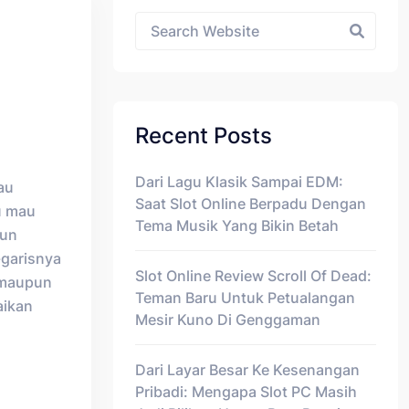
Asides
Recent Posts
Dari Lagu Klasik Sampai EDM:
au
Saat Slot Online Berpadu Dengan
u mau
Tema Musik Yang Bikin Betah
nun
-garisnya
Slot Online Review Scroll Of Dead:
 maupun
Teman Baru Untuk Petualangan
aikan
Mesir Kuno Di Genggaman
Dari Layar Besar Ke Kesenangan
Pribadi: Mengapa Slot PC Masih