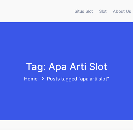
Situs Slot
Slot
About Us
Tag: Apa Arti Slot
Home
Posts tagged "apa arti slot"