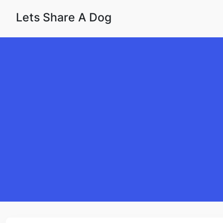
Skip to content
Lets Share A Dog