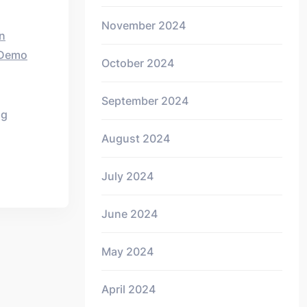
November 2024
n
 Demo
October 2024
September 2024
ng
August 2024
July 2024
June 2024
May 2024
April 2024