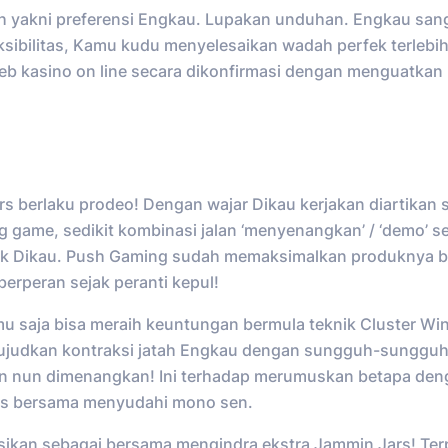
ilih yakni preferensi Engkau. Lupakan unduhan. Engkau sa
ksibilitas, Kamu kudu menyelesaikan wadah perfek terlebih
web kasino on line secara dikonfirmasi dengan menguatka
rs berlaku prodeo! Dengan wajar Dikau kerjakan diartikan 
ng game, sedikit kombinasi jalan ‘menyenangkan’ / ‘demo’ s
ak Dikau. Push Gaming sudah memaksimalkan produknya b
rperan sejak peranti kepul!
 saja bisa meraih keuntungan bermula teknik Cluster Win
ujudkan kontraksi jatah Engkau dengan sungguh-sungguh
n nun dimenangkan! Ini terhadap merumuskan betapa den
us bersama menyudahi mono sen.
nisikan sebagai bersama mengindra ekstra Jammin Jars! T