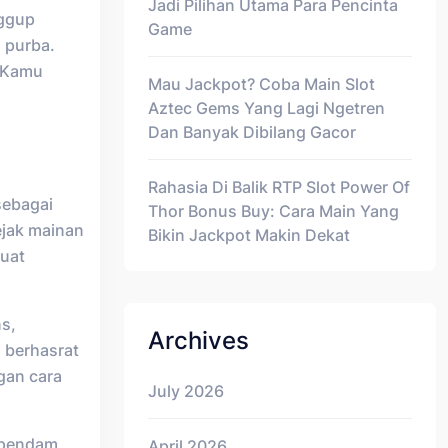
Jadi Pilihan Utama Para Pencinta
nggup
Game
 purba.
n Kamu
Mau Jackpot? Coba Main Slot
Aztec Gems Yang Lagi Ngetren
Dan Banyak Dibilang Gacor
Rahasia Di Balik RTP Slot Power Of
sebagai
Thor Bonus Buy: Cara Main Yang
ejak mainan
Bikin Jackpot Makin Dekat
uat
s,
Archives
 berhasrat
gan cara
July 2026
erpendam
April 2026