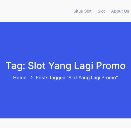
Situs Slot
Slot
About Us
Tag: Slot Yang Lagi Promo
Home
Posts tagged "Slot Yang Lagi Promo"