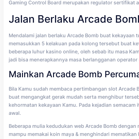
Gaming Control Board merupakan regulator sertifikat a
Jalan Berlaku Arcade Bo
Mendalami jalan berlaku Arcade Bomb buat kekayaan
memasukkan 5 kelakuan pada kolong tersebut buat ke
beberapa luhur kasino online, oleh sebab itu masa K
jadi bisa menerapkannya masa berlangganan operator 
Mainkan Arcade Bomb Percum
Bila Kamu sudah membaca pertimbangan slot Arcade 
buat mengangkat gerak mudah serta menghibur tersebut
kehormatan kekayaan Kamu. Pada kejadian semacam it
awal.
Beberapa mulia kedudukan web Arcade Bomb dengan m
mampu memakai koin maya & menghindari mematikan k