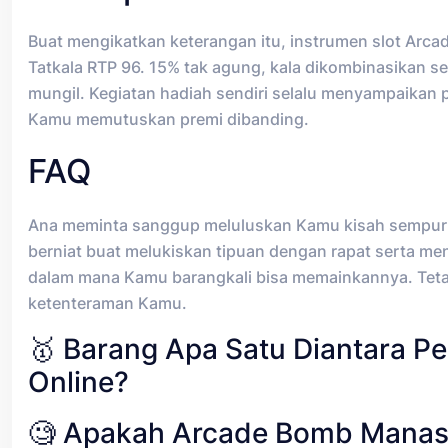
Buat mengikatkan keterangan itu, instrumen slot Arc
Tatkala RTP 96. 15% tak agung, kala dikombinasikan se
mungil. Kegiatan hadiah sendiri selalu menyampaik
Kamu memutuskan premi dibanding.
FAQ
Ana meminta sanggup meluluskan Kamu kisah sempurn
berniat buat melukiskan tipuan dengan rapat serta m
dalam mana Kamu barangkali bisa memainkannya. Tetap
ketenteraman Kamu.
🥇 Barang Apa Satu Diantara P
Online?
🧐 Apakah Arcade Bomb Manas