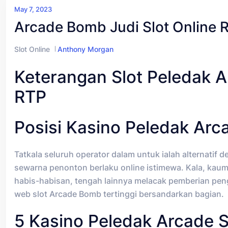
May 7, 2023
Arcade Bomb Judi Slot Online 
Slot Online
Anthony Morgan
Keterangan Slot Peledak A
RTP
Posisi Kasino Peledak Ar
Tatkala seluruh operator dalam untuk ialah alternatif 
sewarna penonton berlaku online istimewa. Kala, ka
habis-habisan, tengah lainnya melacak pemberian pe
web slot Arcade Bomb tertinggi bersandarkan bagian.
5 Kasino Peledak Arcade S