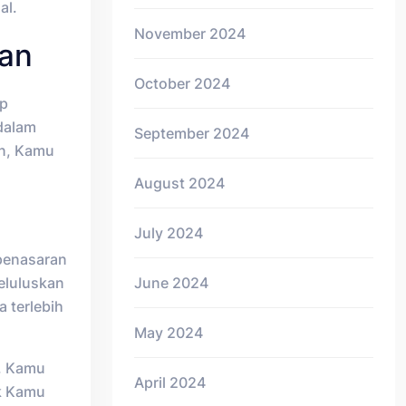
al.
November 2024
han
October 2024
up
dalam
September 2024
an, Kamu
August 2024
July 2024
penasaran
June 2024
eluluskan
 terlebih
May 2024
. Kamu
April 2024
k Kamu