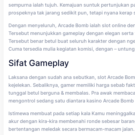
sempurna ialah tujuh. Kemajuan suntuk pertunjukan p
prospeknya tak jarang sedikit pun, tetapi nyana kerap s
Dengan menyeluruh, Arcade Bomb ialah slot online de
Tersebut menunjukkan gameplay dengan elegan serta 
Tersebut benar betul buat seluruh karakter dengan ng
Cuma tersedia mulia kegiatan komisi, dengan – untung
Sifat Gameplay
Laksana dengan sudah ana sebutkan, slot Arcade Bom
kejelekan. Sebaliknya, gamer memiliki harga sebab fak
tunggal betul berguna & membalas. Pra awak membaca 
mengontrol sedang satu diantara kasino Arcade Bomb 
Istimewa membuat pada setiap kala Kamu meninggalkan 
akur dengan kira-kira membenahi ronde sebesar barangk
bertentangan meledak secara bermacam-macam jalan. S