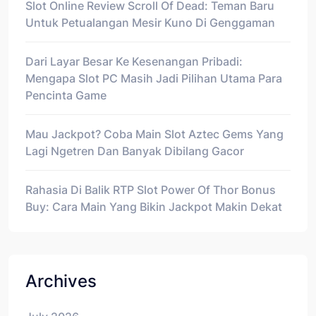
Slot Online Review Scroll Of Dead: Teman Baru
Untuk Petualangan Mesir Kuno Di Genggaman
Dari Layar Besar Ke Kesenangan Pribadi:
Mengapa Slot PC Masih Jadi Pilihan Utama Para
Pencinta Game
Mau Jackpot? Coba Main Slot Aztec Gems Yang
Lagi Ngetren Dan Banyak Dibilang Gacor
Rahasia Di Balik RTP Slot Power Of Thor Bonus
Buy: Cara Main Yang Bikin Jackpot Makin Dekat
Archives