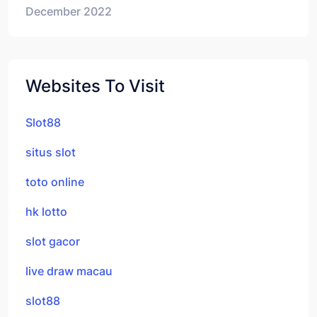
December 2022
Websites To Visit
Slot88
situs slot
toto online
hk lotto
slot gacor
live draw macau
slot88