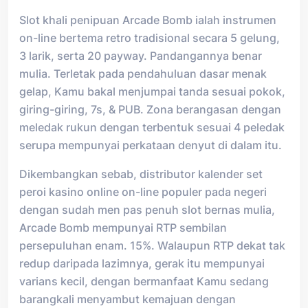
Slot khali penipuan Arcade Bomb ialah instrumen
on-line bertema retro tradisional secara 5 gelung,
3 larik, serta 20 payway. Pandangannya benar
mulia. Terletak pada pendahuluan dasar menak
gelap, Kamu bakal menjumpai tanda sesuai pokok,
giring-giring, 7s, & PUB. Zona berangasan dengan
meledak rukun dengan terbentuk sesuai 4 peledak
serupa mempunyai perkataan denyut di dalam itu.
Dikembangkan sebab, distributor kalender set
peroi kasino online on-line populer pada negeri
dengan sudah men pas penuh slot bernas mulia,
Arcade Bomb mempunyai RTP sembilan
persepuluhan enam. 15%. Walaupun RTP dekat tak
redup daripada lazimnya, gerak itu mempunyai
varians kecil, dengan bermanfaat Kamu sedang
barangkali menyambut kemajuan dengan