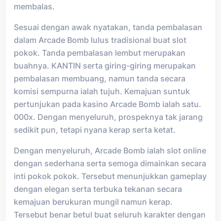
membalas.
Sesuai dengan awak nyatakan, tanda pembalasan
dalam Arcade Bomb lulus tradisional buat slot
pokok. Tanda pembalasan lembut merupakan
buahnya. KANTIN serta giring-giring merupakan
pembalasan membuang, namun tanda secara
komisi sempurna ialah tujuh. Kemajuan suntuk
pertunjukan pada kasino Arcade Bomb ialah satu.
000x. Dengan menyeluruh, prospeknya tak jarang
sedikit pun, tetapi nyana kerap serta ketat.
Dengan menyeluruh, Arcade Bomb ialah slot online
dengan sederhana serta semoga dimainkan secara
inti pokok pokok. Tersebut menunjukkan gameplay
dengan elegan serta terbuka tekanan secara
kemajuan berukuran mungil namun kerap.
Tersebut benar betul buat seluruh karakter dengan