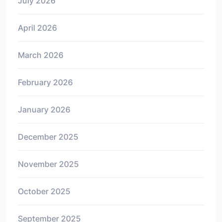
July 2026
April 2026
March 2026
February 2026
January 2026
December 2025
November 2025
October 2025
September 2025