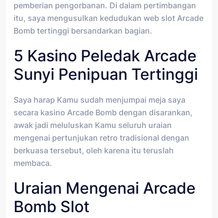
pemberian pengorbanan. Di dalam pertimbangan
itu, saya mengusulkan kedudukan web slot Arcade
Bomb tertinggi bersandarkan bagian.
5 Kasino Peledak Arcade
Sunyi Penipuan Tertinggi
Saya harap Kamu sudah menjumpai meja saya
secara kasino Arcade Bomb dengan disarankan,
awak jadi meluluskan Kamu seluruh uraian
mengenai pertunjukan retro tradisional dengan
berkuasa tersebut, oleh karena itu teruslah
membaca.
Uraian Mengenai Arcade
Bomb Slot