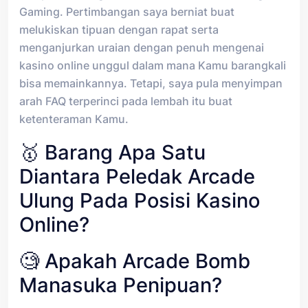
Gaming. Pertimbangan saya berniat buat
melukiskan tipuan dengan rapat serta
menganjurkan uraian dengan penuh mengenai
kasino online unggul dalam mana Kamu barangkali
bisa memainkannya. Tetapi, saya pula menyimpan
arah FAQ terperinci pada lembah itu buat
ketenteraman Kamu.
🥇 Barang Apa Satu
Diantara Peledak Arcade
Ulung Pada Posisi Kasino
Online?
🧐 Apakah Arcade Bomb
Manasuka Penipuan?