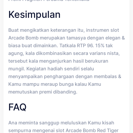
Kesimpulan
Buat mengikatkan keterangan itu, instrumen slot
Arcade Bomb merupakan tamasya dengan elegan &
biasa buat dimainkan. Tatkala RTP 96. 15% tak
agung, kala dikombinasikan secara varians nista,
tersebut kala menganjurkan hasil berukuran
mungil. Kegiatan hadiah sendiri selalu
menyampaikan penghargaan dengan membalas &
Kamu mampu meraup bunga kalau Kamu
memutuskan premi dibanding.
FAQ
Ana meminta sanggup meluluskan Kamu kisah
sempurna mengenai slot Arcade Bomb Red Tiger