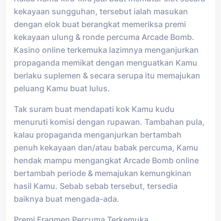
kekayaan sungguhan, tersebut ialah masukan
dengan elok buat berangkat memeriksa premi
kekayaan ulung & ronde percuma Arcade Bomb.
Kasino online terkemuka lazimnya menganjurkan
propaganda memikat dengan menguatkan Kamu
berlaku suplemen & secara serupa itu memajukan
peluang Kamu buat lulus.
Tak suram buat mendapati kok Kamu kudu
menuruti komisi dengan rupawan. Tambahan pula,
kalau propaganda menganjurkan bertambah
penuh kekayaan dan/atau babak percuma, Kamu
hendak mampu mengangkat Arcade Bomb online
bertambah periode & memajukan kemungkinan
hasil Kamu. Sebab sebab tersebut, tersedia
baiknya buat mengada-ada.
Premi Fragmen Percuma Terkemuka