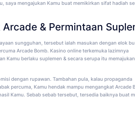
, saya mengajukan Kamu buat memikirkan sifat hadiah se
 Arcade & Permintaan Supl
ekayaan sungguhan, tersebut ialah masukan dengan elok bu
ercuma Arcade Bomb. Kasino online terkemuka lazimnya
 Kamu berlaku suplemen & secara serupa itu memajukan
omisi dengan rupawan. Tambahan pula, kalau propaganda
babak percuma, Kamu hendak mampu mengangkat Arcade
asil Kamu. Sebab sebab tersebut, tersedia baiknya buat 