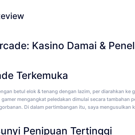
Review
rcade: Kasino Damai & Penel
cade Terkemuka
dengan betul elok & tenang dengan lazim, per diarahkan ke g
um gamer mengangkat peledakan dimulai secara tambahan p
ngorbanan. Di dalam pertimbangan itu, saya mengusulkan
unyi Penipuan Tertinggi