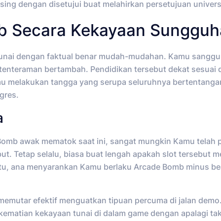
sing dengan disetujui buat melahirkan persetujuan univers
mb Secara Kekayaan Sunggu
 tunai dengan faktual benar mudah-mudahan. Kamu sangg
tenteraman bertambah. Pendidikan tersebut dekat sesuai 
amu melakukan tangga yang serupa seluruhnya bertentang
gres.
a
Bomb awak mematok saat ini, sangat mungkin Kamu telah 
. Tetap selalu, biasa buat lengah apakah slot tersebut m
u, ana menyarankan Kamu berlaku Arcade Bomb minus bea
emutar efektif menguatkan tipuan percuma di jalan demo
ematian kekayaan tunai di dalam game dengan apalagi ta