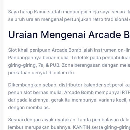
Saya harap Kamu sudah menjumpai meja saya secara k
seluruh uraian mengenai pertunjukan retro tradisional
Uraian Mengenai Arcade B
Slot khali penipuan Arcade Bomb ialah instrumen on-lin
Pandangannya benar mulia. Terletak pada pendahulua
giring-giring, 7s, & PUB. Zona berangasan dengan me
perkataan denyut di dalam itu.
Dikembangkan sebab, distributor kalender set peroi k
penuh slot bernas mulia, Arcade Bomb mempunyai RTP
daripada lazimnya, gerak itu mempunyai varians kec
dengan membalas.
Sesuai dengan awak nyatakan, tanda pembalasan dalam
lembut merupakan buahnya. KANTIN serta giring-gir