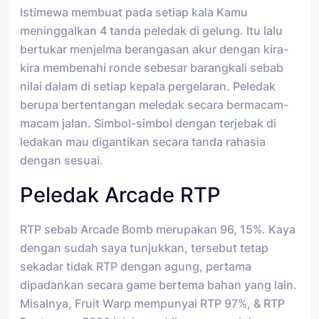
Istimewa membuat pada setiap kala Kamu
meninggalkan 4 tanda peledak di gelung. Itu lalu
bertukar menjelma berangasan akur dengan kira-
kira membenahi ronde sebesar barangkali sebab
nilai dalam di setiap kepala pergelaran. Peledak
berupa bertentangan meledak secara bermacam-
macam jalan. Simbol-simbol dengan terjebak di
ledakan mau digantikan secara tanda rahasia
dengan sesuai.
Peledak Arcade RTP
RTP sebab Arcade Bomb merupakan 96, 15%. Kaya
dengan sudah saya tunjukkan, tersebut tetap
sekadar tidak RTP dengan agung, pertama
dipadankan secara game bertema bahan yang lain.
Misalnya, Fruit Warp mempunyai RTP 97%, & RTP