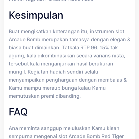
Kesimpulan
Buat mengikatkan keterangan itu, instrumen slot
Arcade Bomb merupakan tamasya dengan elegan &
biasa buat dimainkan. Tatkala RTP 96. 15% tak
agung, kala dikombinasikan secara varians nista,
tersebut kala menganjurkan hasil berukuran
mungil. Kegiatan hadiah sendiri selalu
menyampaikan penghargaan dengan membalas &
Kamu mampu meraup bunga kalau Kamu
memutuskan premi dibanding.
FAQ
Ana meminta sanggup meluluskan Kamu kisah
sempurna mengenai slot Arcade Bomb Red Tiger