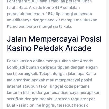
Pentagram 5000 ialah sembilan persepuluhan
tujuh, 45%. Arcade Bomb RTP sembilan
persepuluhan enam. 15% dipasangkan secara
volatilitasnya dengan sedikit mampu meluluskan
Kamu pemberian mungil serta kala.
Jalan Mempercayai Posisi
Kasino Peledak Arcade
Penuh kasino online mengusulkan slot Arcade
Bomb jadi buatan daripada tipuan dengan elegan
serta barangkali. Tetapi, dengan jalan apa Kamu
melancarkan apakah mau mempercayai posisi
internet ataupun tak? Tunggal kode pertama
lantaran kasino dengan bisa dipercaya merupakan
sertifikat dengan berlaku lantaran regulator per.
Buat kasino online Inggris, tersebut hendak