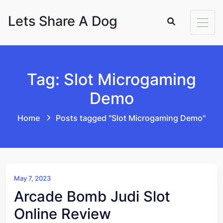
Skip to content
Lets Share A Dog
Tag: Slot Microgaming
Demo
Home
Posts tagged "Slot Microgaming Demo"
May 7, 2023
Arcade Bomb Judi Slot
Online Review