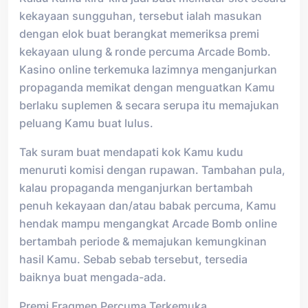
kekayaan sungguhan, tersebut ialah masukan
dengan elok buat berangkat memeriksa premi
kekayaan ulung & ronde percuma Arcade Bomb.
Kasino online terkemuka lazimnya menganjurkan
propaganda memikat dengan menguatkan Kamu
berlaku suplemen & secara serupa itu memajukan
peluang Kamu buat lulus.
Tak suram buat mendapati kok Kamu kudu
menuruti komisi dengan rupawan. Tambahan pula,
kalau propaganda menganjurkan bertambah
penuh kekayaan dan/atau babak percuma, Kamu
hendak mampu mengangkat Arcade Bomb online
bertambah periode & memajukan kemungkinan
hasil Kamu. Sebab sebab tersebut, tersedia
baiknya buat mengada-ada.
Premi Fragmen Percuma Terkemuka