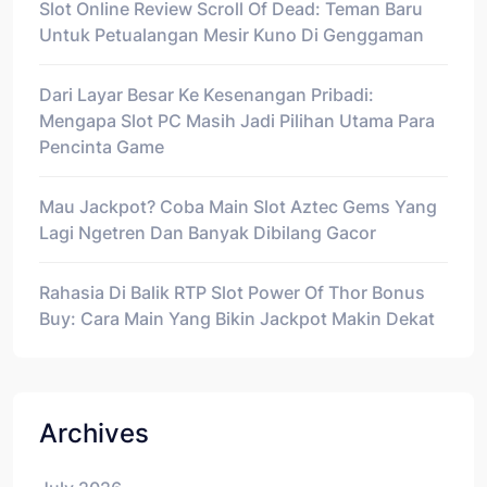
Slot Online Review Scroll Of Dead: Teman Baru
Untuk Petualangan Mesir Kuno Di Genggaman
Dari Layar Besar Ke Kesenangan Pribadi:
Mengapa Slot PC Masih Jadi Pilihan Utama Para
Pencinta Game
Mau Jackpot? Coba Main Slot Aztec Gems Yang
Lagi Ngetren Dan Banyak Dibilang Gacor
Rahasia Di Balik RTP Slot Power Of Thor Bonus
Buy: Cara Main Yang Bikin Jackpot Makin Dekat
Archives