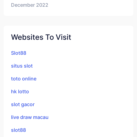
December 2022
Websites To Visit
Slot88
situs slot
toto online
hk lotto
slot gacor
live draw macau
slot88