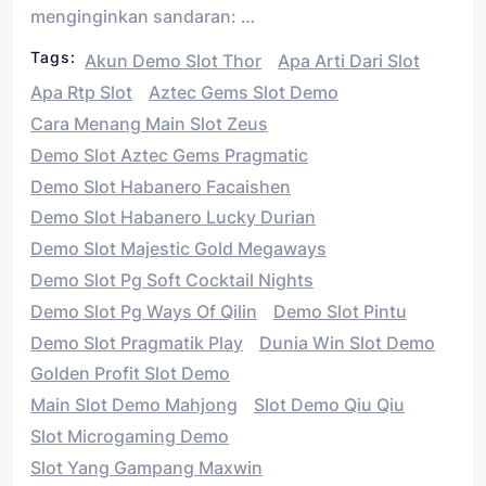
menginginkan sandaran: …
Tags:
Akun Demo Slot Thor
Apa Arti Dari Slot
Apa Rtp Slot
Aztec Gems Slot Demo
Cara Menang Main Slot Zeus
Demo Slot Aztec Gems Pragmatic
Demo Slot Habanero Facaishen
Demo Slot Habanero Lucky Durian
Demo Slot Majestic Gold Megaways
Demo Slot Pg Soft Cocktail Nights
Demo Slot Pg Ways Of Qilin
Demo Slot Pintu
Demo Slot Pragmatik Play
Dunia Win Slot Demo
Golden Profit Slot Demo
Main Slot Demo Mahjong
Slot Demo Qiu Qiu
Slot Microgaming Demo
Slot Yang Gampang Maxwin