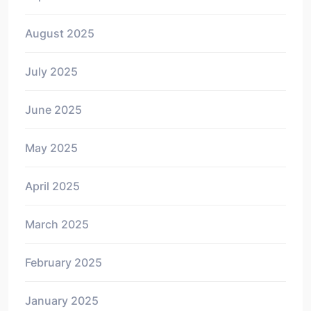
August 2025
July 2025
June 2025
May 2025
April 2025
March 2025
February 2025
January 2025