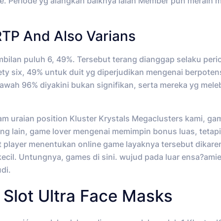
. Periode yg alangkah baiknya ialah Member pun meraih 
RTP And Also Varians
bilan puluh 6, 49%. Tersebut terang dianggap selaku peri
ty six, 49% untuk duit yg diperjudikan mengenai berpoten
wah 96% diyakini bukan signifikan, serta mereka yg melebi
m uraian position Kluster Krystals Megaclusters kami, ga
yang lain, game lover mengenai memimpin bonus luas, tetapi
t player menentukan online game layaknya tersebut dikar
kecil. Untungnya, games di sini. wujud pada luar ensa?ami
di.
y Slot Ultra Face Masks