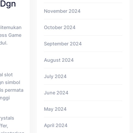
 Dgn
November 2024
October 2024
ditemukan
tress Game
dul.
September 2024
August 2024
l slot
July 2024
gn simbol
is permata
June 2024
inggi
May 2024
rystals
April 2024
fer,