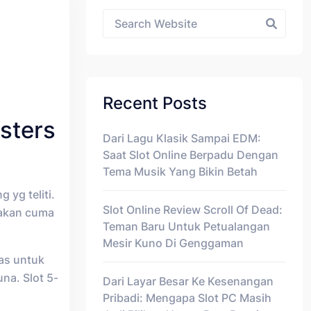
Asides
Recent Posts
sters
Dari Lagu Klasik Sampai EDM:
Saat Slot Online Berpadu Dengan
Tema Musik Yang Bikin Betah
yg teliti.
Slot Online Review Scroll Of Dead:
pakan cuma
Teman Baru Untuk Petualangan
Mesir Kuno Di Genggaman
pas untuk
na. Slot 5-
Dari Layar Besar Ke Kesenangan
Pribadi: Mengapa Slot PC Masih