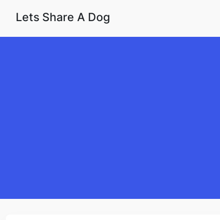
Skip to content
Lets Share A Dog